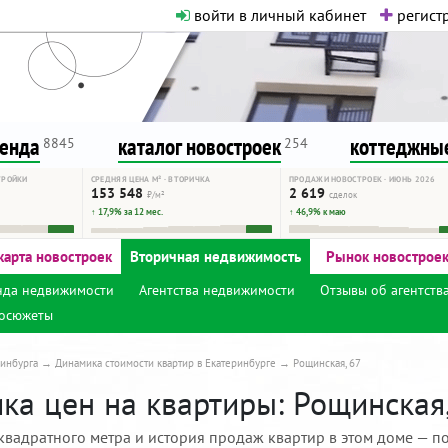
войти в личный кабинет
регистр
о нормальная. Никакого шок-конте
сурсу, как он помогает вам. Удач
ренда
каталог новостроек
коттеджные
8845
254
ТРОЙКИ
СРЕДНЯЯ ЦЕНА М² · ВТОРИЧКА
ПРОДАЖИ НОВОСТРОЕК · ИЮНЬ 2026
153 548
2 619
₽/м²
сделок
↑ 17,9% за 12 мес.
↑ 46,9% к маю
карта новостроек
Вторичная недвижимость
Рынок новострое
нда недвижимости
Агентства недвижимости
Отзывы об агентств
осюжеты
инбурга
Динамика стоимости квартир в Екатеринбурге
Рощинская, 67
ка цен на квартиры: Рощинская,
квадратного метра и история продаж квартир в этом доме — по 