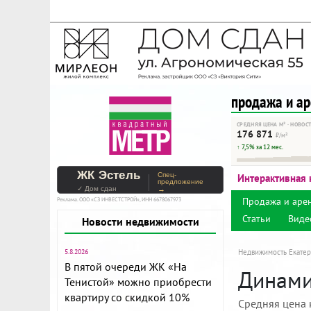
На Метре реклама - тольк
Помогайте независимому ре
продажа и а
СРЕДНЯЯ ЦЕНА М² · НОВОС
176 871
₽/м²
↑ 7,5% за 12 мес.
ЖК Эстель
Спец-
Интерактивная 
предложение
✓ Дом сдан
→
Продажа и аре
Реклама. ООО «СЗ ИНВЕСТСТРОЙ», ИНН 6678067973
Статьи
Виде
Новости недвижимости
5.8.2026
Недвижимость Екатер
В пятой очереди ЖК «На
Динами
Тенистой» можно приобрести
квартиру со скидкой 10%
Средняя цена 