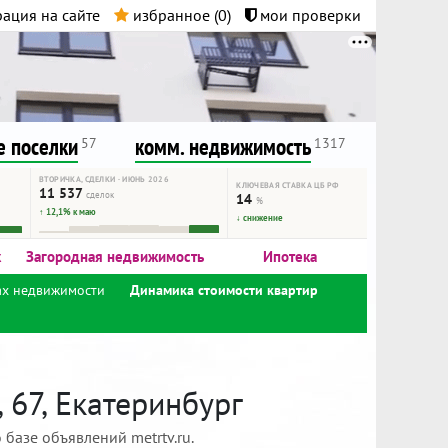
ация на сайте
избранное (
0
)
мои проверки
нта.
и!
 поселки
комм. недвижимость
57
1317
ВТОРИЧКА, СДЕЛКИ · ИЮНЬ 2026
КЛЮЧЕВАЯ СТАВКА ЦБ РФ
11 537
сделок
14
%
↑ 12,1% к маю
↓ снижение
к
Загородная недвижимость
Ипотека
ах недвижимости
Динамика стоимости квартир
 67, Екатеринбург
базе объявлений metrtv.ru.