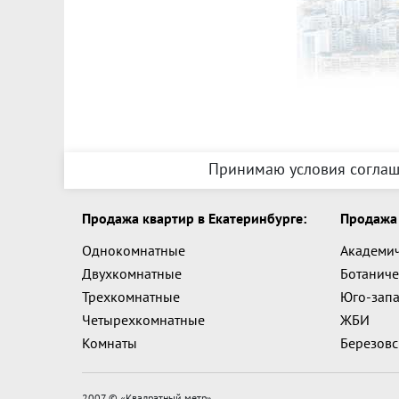
Принимаю условия соглаш
Продажа квартир в Екатеринбурге:
Продажа 
Однокомнатные
Академи
Двухкомнатные
Ботаниче
Трехкомнатные
Юго-зап
Четырехкомнатные
ЖБИ
Комнаты
Березов
2007 © «
Квадратный метр
»