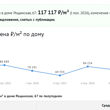
117 117 ₽/м²
 в доме Рощинская, 67:
(I пол. 2026)
, изменение 
едложения, снятых с публикации
.
ена ₽/м² по дому
88 889
86 224
78 191
69 333
 пол. 2015
I пол. 2016
II пол. 2017
II пол. 2018
I
м² в доме Рощинская, 67 по полугодиям
Сред