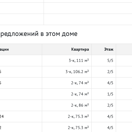
предложений в этом доме
кации
Квартира
Этаж
3-к, 111 м²
5/5
5
3-к, 106.2 м²
2/5
5
2-к, 74 м²
4/5
2-к, 74 м²
1/5
2-к, 86 м²
2/5
24
2-к, 75.3 м²
4/5
2
2-к, 75.3 м²
4/5