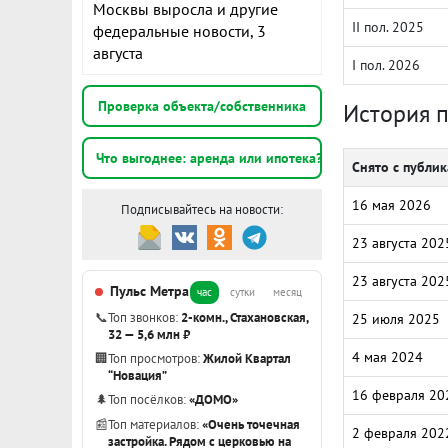
Москвы выросла и другие
II пол. 2025
федеральные новости, 3
августа
I пол. 2026
Проверка объекта/собственника
История 
Что выгоднее: аренда или ипотека?
Снято с публи
16 мая 2026
Подписывайтесь на новости:
23 августа 202
23 августа 202
Пульс Метра
час
сутки
месяц
📞
Топ звонков:
2-комн., Стахановская,
25 июля 2025
32 — 5,6 млн ₽
4 мая 2024
🏢
Топ просмотров:
Жилой Квартал
“Новация”
16 февраля 20
🌲
Топ посёлков:
«ДОМО»
📰
Топ материалов:
«Очень точечная
2 февраля 202
застройка. Рядом с церковью на