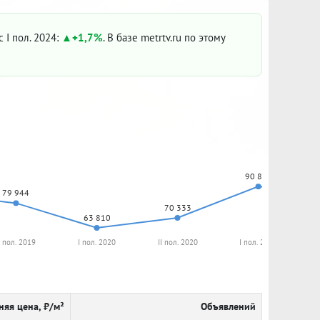
с I пол. 2024:
+1,7%
. В базе metrtv.ru по этому
90 846
79 944
70 333
63 810
I пол. 2019
I пол. 2020
II пол. 2020
I пол. 2021
няя цена, ₽/м²
Объявлений