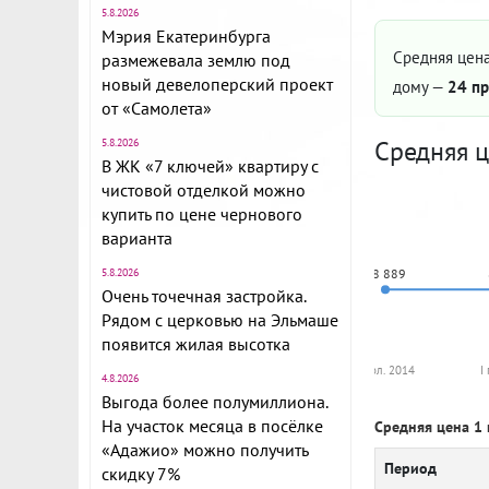
5.8.2026
Мэрия Екатеринбурга
Средняя цена
размежевала землю под
новый девелоперский проект
дому —
24 пр
от «Самолета»
Средняя ц
5.8.2026
В ЖК «7 ключей» квартиру с
чистовой отделкой можно
купить по цене чернового
варианта
5.8.2026
88 889
Очень точечная застройка.
Рядом с церковью на Эльмаше
появится жилая высотка
I пол. 2014
I
4.8.2026
Выгода более полумиллиона.
На участок месяца в посёлке
Средняя цена 1 
«Адажио» можно получить
Период
скидку 7%