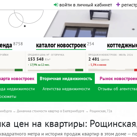
войти в личный кабинет
регистр
о нормальная. Никакого шок-конте
сурсу, как он помогает вам. Удач
ренда
каталог новостроек
коттеджные
8758
254
ТРОЙКИ
СРЕДНЯЯ ЦЕНА М² · ВТОРИЧКА
ПРОДАЖИ НОВОСТРОЕК · ИЮЛЬ 2026
153 548
2 481
₽/м²
сделок
↑ 17,9% за 12 мес.
↓ 5,3% к июню
карта новостроек
Вторичная недвижимость
Рынок новострое
нда недвижимости
Агентства недвижимости
Отзывы об агентств
осюжеты
инбурга
Динамика стоимости квартир в Екатеринбурге
Рощинская, 72а
ка цен на квартиры: Рощинская,
квадратного метра и история продаж квартир в этом доме — по 