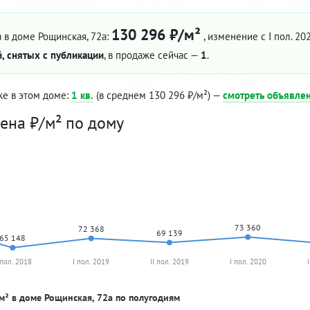
130 296 ₽/м²
 в доме Рощинская, 72а:
, изменение с I пол. 20
, снятых с публикации
, в продаже сейчас —
1
.
же в этом доме:
1 кв.
(в среднем 130 296 ₽/м²) —
смотреть объявле
ена ₽/м² по дому
73 360
72 368
69 139
65 148
 пол. 2018
I пол. 2019
II пол. 2019
I пол. 2020
м² в доме Рощинская, 72а по полугодиям