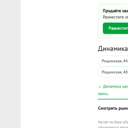
Продаёте ква
Разместите о
Разместит
Динамика 
Рощинская, 44
Рощинская, 48
← Динамика цен
здесь
.
Смотреть рын
Расчёт по базе об
обновляются автом