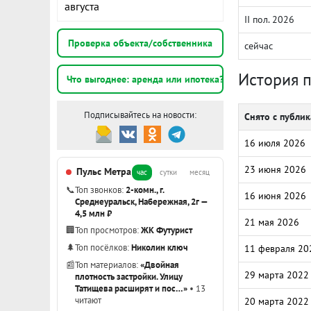
августа
II пол. 2026
Проверка объекта/собственника
сейчас
История 
Что выгоднее: аренда или ипотека?
Подписывайтесь на новости:
Снято с публи
16 июля 2026
23 июня 2026
Пульс Метра
час
сутки
месяц
📞
Топ звонков:
2-комн., г.
16 июня 2026
Среднеуральск, Набережная, 2г —
4,5 млн ₽
21 мая 2026
🏢
Топ просмотров:
ЖК Футурист
🌲
Топ посёлков:
Николин ключ
11 февраля 20
📰
Топ материалов:
«Двойная
29 марта 2022
плотность застройки. Улицу
Татищева расширят и пос…»
• 13
читают
20 марта 2022