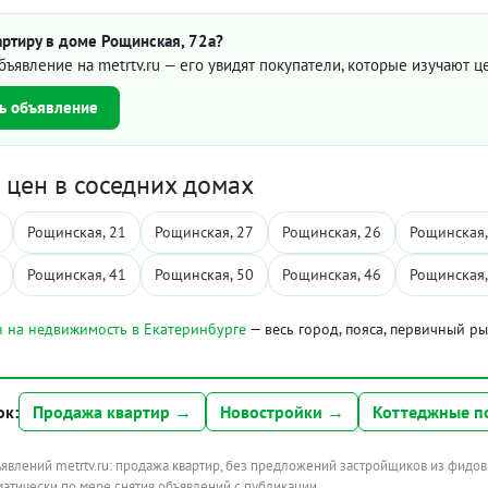
ртиру в доме Рощинская, 72а?
бъявление на metrtv.ru — его увидят покупатели, которые изучают 
ь объявление
цен в соседних домах
Рощинская, 21
Рощинская, 27
Рощинская, 26
Рощинская,
Рощинская, 41
Рощинская, 50
Рощинская, 46
Рощинская,
 на недвижимость в Екатеринбурге
— весь город, пояса, первичный р
ок:
Продажа квартир →
Новостройки →
Коттеджные п
ъявлений metrtv.ru: продажа квартир, без предложений застройщиков из фидов
атически по мере снятия объявлений с публикации.