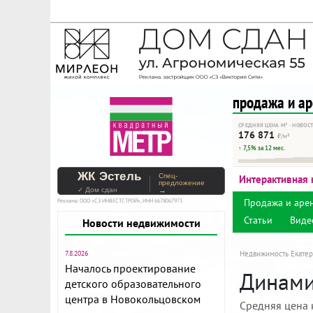
На Метре реклама - тольк
Помогайте независимому ре
продажа и а
СРЕДНЯЯ ЦЕНА М² · НОВОС
176 871
₽/м²
↑ 7,5% за 12 мес.
ЖК Эстель
Спец-
Интерактивная 
предложение
✓ Дом сдан
→
Продажа и аре
Реклама. ООО «СЗ ИНВЕСТСТРОЙ», ИНН 6678067973
Статьи
Виде
Новости недвижимости
7.8.2026
Недвижимость Екатер
Началось проектирование
Динами
детского образовательного
центра в Новокольцовском
Средняя цена 