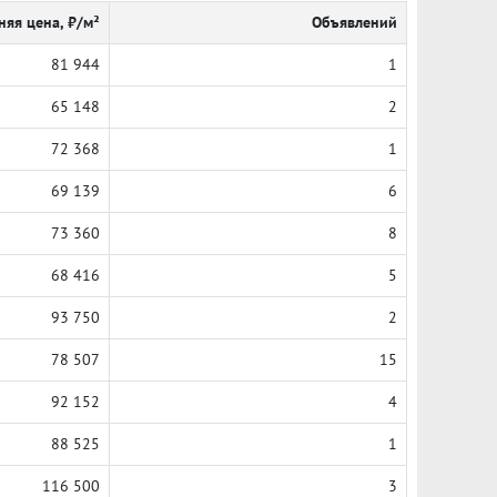
няя цена, ₽/м²
Объявлений
81 944
1
65 148
2
72 368
1
69 139
6
73 360
8
68 416
5
93 750
2
78 507
15
92 152
4
88 525
1
116 500
3