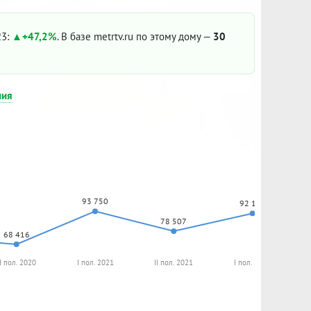
23:
+47,2%
. В базе metrtv.ru по этому дому —
30
ния
93 750
92 152
78 507
68 416
II пол. 2020
I пол. 2021
II пол. 2021
I пол. 2022