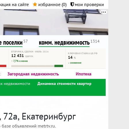
ация на сайте
избранное (
0
)
мои проверки
нта.
и!
 поселки
комм. недвижимость
57
1314
ВТОРИЧКА, СДЕЛКИ · ИЮЛЬ 2026
КЛЮЧЕВАЯ СТАВКА ЦБ РФ
12 431
сделок
14
%
↑ 7,7% к июню
↓ снижение
к
Загородная недвижимость
Ипотека
ах недвижимости
Динамика стоимости квартир
 72а, Екатеринбург
базе объявлений metrtv.ru.