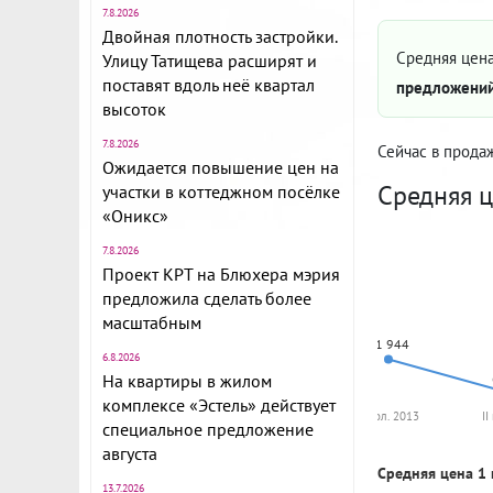
7.8.2026
Двойная плотность застройки.
Средняя цена
Улицу Татищева расширят и
поставят вдоль неё квартал
предложений
высоток
7.8.2026
Сейчас в прода
Ожидается повышение цен на
Средняя ц
участки в коттеджном посёлке
«Оникс»
7.8.2026
Проект КРТ на Блюхера мэрия
предложила сделать более
масштабным
81 944
6.8.2026
На квартиры в жилом
комплексе «Эстель» действует
II пол. 2013
II
специальное предложение
августа
Средняя цена 1 
13.7.2026