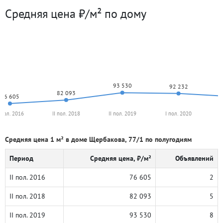
Средняя цена ₽/м² по дому
93 530
92 232
82 093
76 605
I пол. 2016
II пол. 2018
II пол. 2019
I пол. 2020
Средняя цена 1 м² в доме Щербакова, 77/1 по полугодиям
Период
Средняя цена, ₽/м²
Объявлений
II пол. 2016
76 605
2
II пол. 2018
82 093
5
II пол. 2019
93 530
8