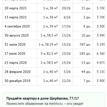
20 марта 2021
1-к, 38 м²
20/26
15 дн.
3 700 
13 марта 2021
1-к, 38 м²
6/26
2 дн.
3 700 
4 сентября 2020
1-к, 39 м²
17/26
4 дн.
3 300 
30 августа 2020
1-к, 38.5 м²
15/26
10 дн.
3 990 
31 июля 2020
1-к, 38.19 м²
13/26
387 дн.
3 199 
17 июля 2020
3-к, 82.5 м²
23/26
185 дн.
6 360 
25 марта 2020
1-к, 38.5 м²
15/26
13 дн.
4 070 
28 февраля 2020
1-к, 40 м²
5/26
44 дн.
3 150 
30 декабря 2019
1-к, 40 м²
22/26
7 дн.
3 900 
Продаёте квартиру в доме Щербакова, 77/1?
Разместите объявление на metrtv.ru — его увидят