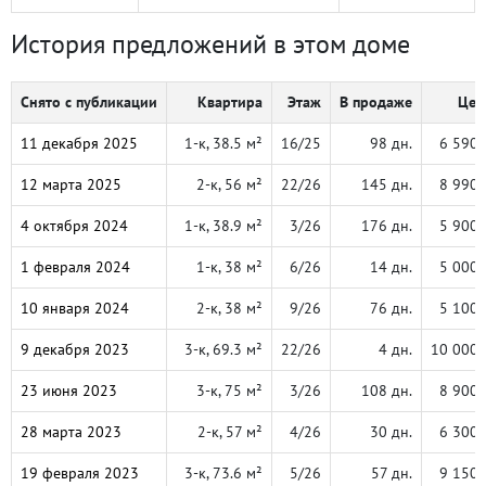
История предложений в этом доме
Снято с публикации
Квартира
Этаж
В продаже
Цен
11 декабря 2025
1-к, 38.5 м²
16/25
98 дн.
6 590 
12 марта 2025
2-к, 56 м²
22/26
145 дн.
8 990 
4 октября 2024
1-к, 38.9 м²
3/26
176 дн.
5 900 
1 февраля 2024
1-к, 38 м²
6/26
14 дн.
5 000 
10 января 2024
2-к, 38 м²
9/26
76 дн.
5 100 
9 декабря 2023
3-к, 69.3 м²
22/26
4 дн.
10 000 
23 июня 2023
3-к, 75 м²
3/26
108 дн.
8 900 
28 марта 2023
2-к, 57 м²
4/26
30 дн.
6 300 
19 февраля 2023
3-к, 73.6 м²
5/26
57 дн.
9 150 