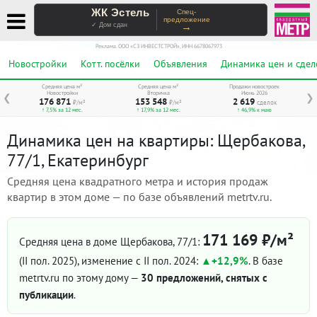
ЖК Эстель
Спец-
предложение
→
✓ Дом сдан
Реклама. ООО «СЗ ИНВЕСТСТРОЙ», ИНН 6678067973
Новостройки
Котт. посёлки
Объявления
Динамика цен и сдел
Средняя цена м²
Средняя цена м²
Продажи новостроек
Новостройки
Вторичка
Июнь 2026
❮
❯
176 871
153 548
2 619
₽/м²
₽/м²
сделок
↑ 7,5% за 12 мес.
↑ 17,9% за 12 мес.
↑ 46,9% к маю
Динамика цен на квартиры: Щербакова,
77/1, Екатеринбург
Средняя цена квадратного метра и история продаж
квартир в этом доме — по базе объявлений metrtv.ru.
171 169 ₽/м²
Средняя цена в доме Щербакова, 77/1:
(II пол. 2025)
, изменение с II пол. 2024:
+12,9%
. В базе
metrtv.ru по этому дому —
30 предложений, снятых с
публикации
.