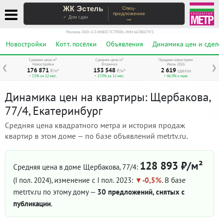
ЖК Эстель
Спец-
предложение
→
✓ Дом сдан
Реклама. ООО «СЗ ИНВЕСТСТРОЙ», ИНН 6678067973
Новостройки
Котт. посёлки
Объявления
Динамика цен и сдел
Средняя цена м²
Средняя цена м²
Продажи новостроек
Новостройки
Вторичка
Июнь 2026
❮
❯
176 871
153 548
2 619
₽/м²
₽/м²
сделок
↑ 7,5% за 12 мес.
↑ 17,9% за 12 мес.
↑ 46,9% к маю
Динамика цен на квартиры: Щербакова,
77/4, Екатеринбург
Средняя цена квадратного метра и история продаж
квартир в этом доме — по базе объявлений metrtv.ru.
128 893 ₽/м²
Средняя цена в доме Щербакова, 77/4:
(I пол. 2024)
, изменение с I пол. 2023:
-0,5%
. В базе
metrtv.ru по этому дому —
30 предложений, снятых с
публикации
.