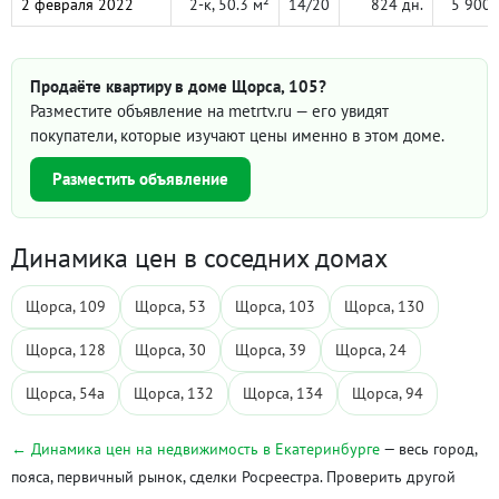
2 февраля 2022
2-к, 50.3 м²
14/20
824 дн.
5 900 
Продаёте квартиру в доме Щорса, 105?
Разместите объявление на metrtv.ru — его увидят
покупатели, которые изучают цены именно в этом доме.
Разместить объявление
Динамика цен в соседних домах
Щорса, 109
Щорса, 53
Щорса, 103
Щорса, 130
Щорса, 128
Щорса, 30
Щорса, 39
Щорса, 24
Щорса, 54а
Щорса, 132
Щорса, 134
Щорса, 94
← Динамика цен на недвижимость в Екатеринбурге
— весь город,
пояса, первичный рынок, сделки Росреестра. Проверить другой