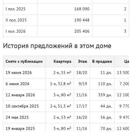
I пол. 2025
168 090
2
II пол. 2025
190 448
1
I пол. 2026
205 406
3
История предложений в этом доме
Снято с публикации
Квартира
Этаж
В продаже
Цен
19 июня 2026
2-к, 55 м²
18/20
11 дн.
13 500 
6 июня 2026
1-к, 32.8 м²
9/19
110 дн.
7 200 
12 января 2026
3-к, 80 м²
11/16
359 дн.
12 100 
10 сентября 2025
2-к, 51.3 м²
17/17
44 дн.
9 770 
24 мая 2025
2-к, 53 м²
16/20
56 дн.
9 470 
19 января 2025
3-к, 80 м²
11/16
70 дн.
12 600 