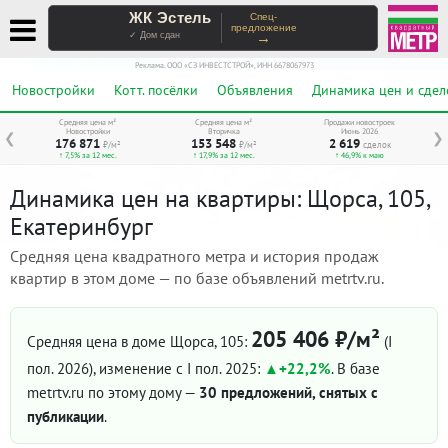
ЖК Эстель
Спец-
предложение
→
✓ Дом сдан
Реклама. ООО «СЗ ИНВЕСТСТРОЙ», ИНН 6678067973
Новостройки
Котт. посёлки
Объявления
Динамика цен и сдел
Средняя цена м²
Средняя цена м²
Продажи новостроек
Новостройки
Вторичка
Июнь 2026
❮
❯
176 871
153 548
2 619
₽/м²
₽/м²
сделок
↑ 7,5% за 12 мес.
↑ 17,9% за 12 мес.
↑ 46,9% к маю
Динамика цен на квартиры: Щорса, 105,
Екатеринбург
Средняя цена квадратного метра и история продаж
квартир в этом доме — по базе объявлений metrtv.ru.
205 406 ₽/м²
Средняя цена в доме Щорса, 105:
(I
пол. 2026)
, изменение с I пол. 2025:
+22,2%
. В базе
metrtv.ru по этому дому —
30 предложений, снятых с
публикации
.