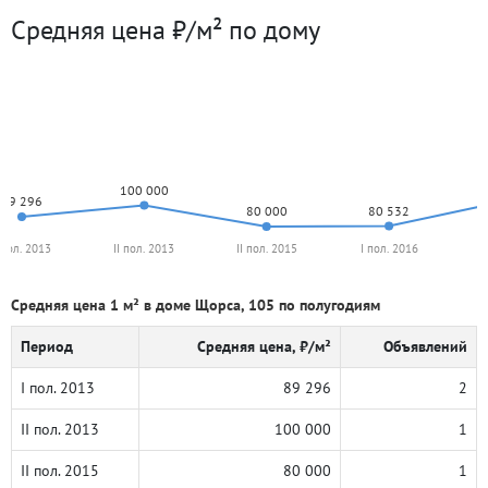
Средняя цена ₽/м² по дому
100 000
89 296
80 532
80 000
 пол. 2013
II пол. 2013
II пол. 2015
I пол. 2016
I
Средняя цена 1 м² в доме Щорса, 105 по полугодиям
Период
Средняя цена, ₽/м²
Объявлений
I пол. 2013
89 296
2
II пол. 2013
100 000
1
II пол. 2015
80 000
1