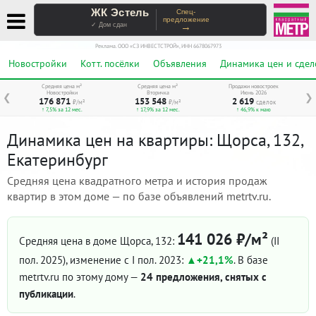
ЖК Эстель
Спец-
предложение
→
✓ Дом сдан
Реклама. ООО «СЗ ИНВЕСТСТРОЙ», ИНН 6678067973
Новостройки
Котт. посёлки
Объявления
Динамика цен и сдел
Средняя цена м²
Средняя цена м²
Продажи новостроек
Новостройки
Вторичка
Июнь 2026
❮
❯
176 871
153 548
2 619
₽/м²
₽/м²
сделок
↑ 7,5% за 12 мес.
↑ 17,9% за 12 мес.
↑ 46,9% к маю
Динамика цен на квартиры: Щорса, 132,
Екатеринбург
Средняя цена квадратного метра и история продаж
квартир в этом доме — по базе объявлений metrtv.ru.
141 026 ₽/м²
Средняя цена в доме Щорса, 132:
(II
пол. 2025)
, изменение с I пол. 2023:
+21,1%
. В базе
metrtv.ru по этому дому —
24 предложения, снятых с
публикации
.