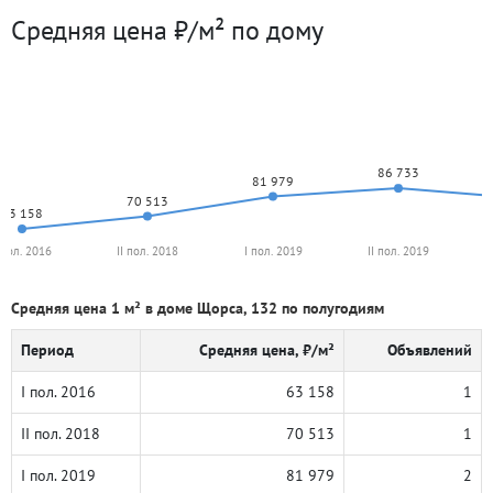
Средняя цена ₽/м² по дому
86 733
81 979
70 513
63 158
 пол. 2016
II пол. 2018
I пол. 2019
II пол. 2019
Средняя цена 1 м² в доме Щорса, 132 по полугодиям
Период
Средняя цена, ₽/м²
Объявлений
I пол. 2016
63 158
1
II пол. 2018
70 513
1
I пол. 2019
81 979
2