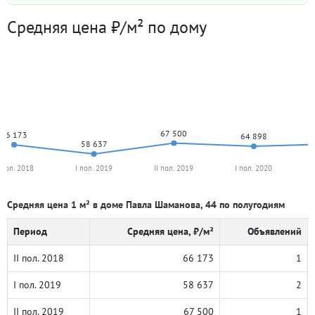
Средняя цена ₽/м² по дому
67 500
66 173
64 898
58 637
I пол. 2018
I пол. 2019
II пол. 2019
I пол. 2020
Средняя цена 1 м² в доме Павла Шаманова, 44 по полугодиям
Период
Средняя цена, ₽/м²
Объявлений
II пол. 2018
66 173
1
I пол. 2019
58 637
2
II пол. 2019
67 500
1