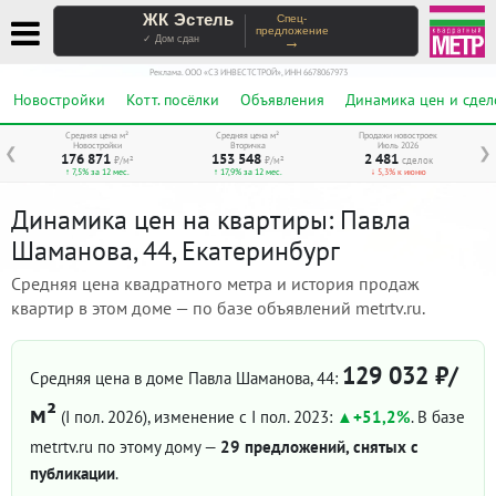
ЖК Эстель
Спец-
предложение
→
✓ Дом сдан
Реклама. ООО «СЗ ИНВЕСТСТРОЙ», ИНН 6678067973
Новостройки
Котт. посёлки
Объявления
Динамика цен и сдел
Средняя цена м²
Средняя цена м²
Продажи новостроек
Новостройки
Вторичка
Июль 2026
❮
❯
176 871
153 548
2 481
₽/м²
₽/м²
сделок
↑ 7,5% за 12 мес.
↑ 17,9% за 12 мес.
↓ 5,3% к июню
Динамика цен на квартиры: Павла
Шаманова, 44, Екатеринбург
Средняя цена квадратного метра и история продаж
квартир в этом доме — по базе объявлений metrtv.ru.
129 032 ₽/
Средняя цена в доме Павла Шаманова, 44:
м²
(I пол. 2026)
, изменение с I пол. 2023:
+51,2%
. В базе
metrtv.ru по этому дому —
29 предложений, снятых с
публикации
.