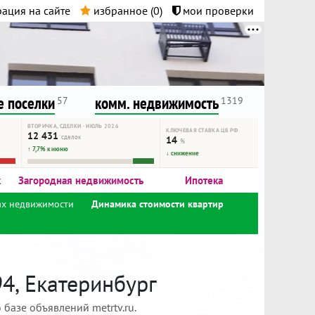
ация на сайте
избранное (
0
)
мои проверки
нта.
и!
 поселки
комм. недвижимость
57
1319
ВТОРИЧКА, СДЕЛКИ · ИЮЛЬ 2026
КЛЮЧЕВАЯ СТАВКА ЦБ РФ
12 431
сделок
14
%
↑ 7,7% к июню
↓ снижение
к
Загородная недвижимость
Ипотека
ах недвижимости
Динамика стоимости квартир
4, Екатеринбург
базе объявлений metrtv.ru.