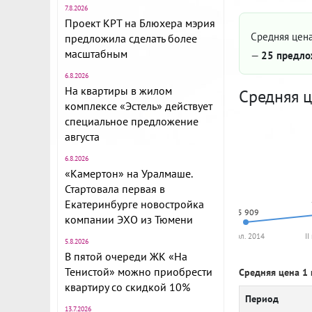
7.8.2026
Проект КРТ на Блюхера мэрия
Средняя цена
предложила сделать более
масштабным
—
25 предло
6.8.2026
На квартиры в жилом
Средняя ц
комплексе «Эстель» действует
специальное предложение
августа
6.8.2026
«Камертон» на Уралмаше.
Стартовала первая в
Екатеринбурге новостройка
65 909
компании ЭХО из Тюмени
I пол. 2014
II
5.8.2026
В пятой очереди ЖК «На
Тенистой» можно приобрести
Средняя цена 1 
квартиру со скидкой 10%
Период
13.7.2026