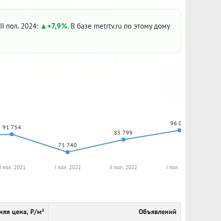
II пол. 2024:
+7,9%
. В базе metrtv.ru по этому дому
96 061
91 754
85 799
71 740
II пол. 2021
I пол. 2022
II пол. 2022
I пол. 2023
няя цена, ₽/м²
Объявлений