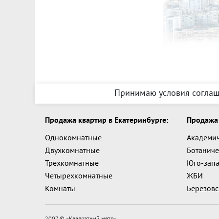
Принимаю условия соглаш
Продажа квартир в Екатеринбурге:
Продажа 
Однокомнатные
Академи
Двухкомнатные
Ботаниче
Трехкомнатные
Юго-зап
Четырехкомнатные
ЖБИ
Комнаты
Березов
2007 © «
Квадратный метр
»