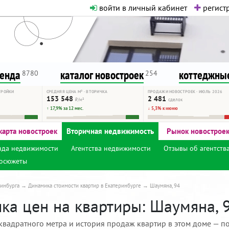
войти в личный кабинет
регистр
о нормальная. Никакого шок-конте
сурсу, как он помогает вам. Удач
ренда
каталог новостроек
коттеджные
8780
254
ТРОЙКИ
СРЕДНЯЯ ЦЕНА М² · ВТОРИЧКА
ПРОДАЖИ НОВОСТРОЕК · ИЮЛЬ 2026
153 548
2 481
₽/м²
сделок
↑ 17,9% за 12 мес.
↓ 5,3% к июню
карта новостроек
Вторичная недвижимость
Рынок новострое
нда недвижимости
Агентства недвижимости
Отзывы об агентств
осюжеты
инбурга
Динамика стоимости квартир в Екатеринбурге
Шаумяна, 94
ка цен на квартиры: Шаумяна, 9
квадратного метра и история продаж квартир в этом доме — по 