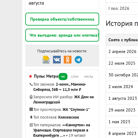
августа
I пол. 2026
Проверка объекта/собственника
История 
Что выгоднее: аренда или ипотека?
Снято с публи
Подписывайтесь на новости:
2 апреля 2026
22 июля 2025
30 октября 20
Пульс Метра
час
сутки
месяц
📞
Топ звонков:
2-комн., Мамина-
2 июля 2024
Сибиряка, 36Б — 11,5 млн ₽
🤖
Запросили ИИ-разбор:
ЖК Дом на
1 августа 2023
Ленинградской
🏢
Топ просмотров:
ЖК "Спутник-1"
29 июля 2023
🌲
Топ посёлков:
Князевское
1 мая 2023
📰
Топ материалов:
««Камертон» на
Уралмаше. Стартовала первая в
8 апреля 2023
Екатеринбурге …»
• 19 читают