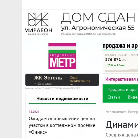
На Метре реклама - тольк
Помогайте независимому ре
продажа и а
СРЕДНЯЯ ЦЕНА М² · НОВОС
176 871
₽/м²
↑ 7,5% за 12 мес.
ЖК Эстель
Спец-
Интерактивная 
предложение
✓ Дом сдан
→
Продажа и аре
Реклама. ООО «СЗ ИНВЕСТСТРОЙ», ИНН 6678067973
Статьи
Виде
Новости недвижимости
7.8.2026
Недвижимость Екатер
Ожидается повышение цен на
Динами
участки в коттеджном посёлке
«Оникс»
Средняя цена 