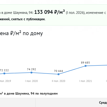
133 094 ₽/м²
 в доме Шаумяна, 94:
(I пол. 2026)
, изменение с 
жений, снятых с публикации
.
ена ₽/м² по дому
89 685
74 292
72 222
70 444
 пол. 2019
I пол. 2020
II пол. 2020
I пол. 2021
м² в доме Шаумяна, 94 по полугодиям
Сред