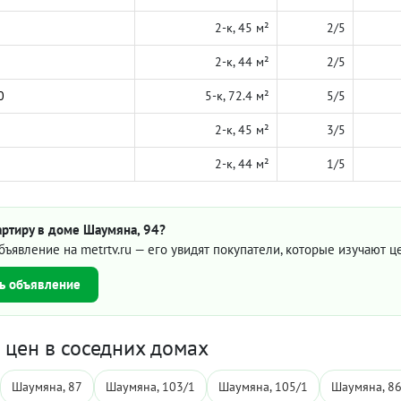
2-к, 45 м²
2/5
2-к, 44 м²
2/5
0
5-к, 72.4 м²
5/5
2-к, 45 м²
3/5
2-к, 44 м²
1/5
артиру в доме Шаумяна, 94?
бъявление на metrtv.ru — его увидят покупатели, которые изучают 
ь объявление
цен в соседних домах
Шаумяна, 87
Шаумяна, 103/1
Шаумяна, 105/1
Шаумяна, 86