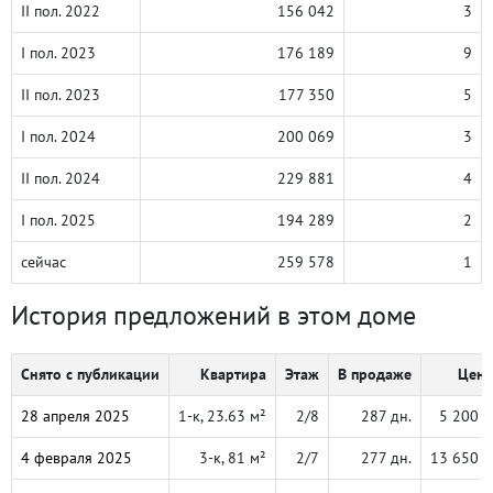
II пол. 2022
156 042
3
I пол. 2023
176 189
9
II пол. 2023
177 350
5
I пол. 2024
200 069
3
II пол. 2024
229 881
4
I пол. 2025
194 289
2
сейчас
259 578
1
История предложений в этом доме
Снято с публикации
Квартира
Этаж
В продаже
Цена
28 апреля 2025
1-к, 23.63 м²
2/8
287 дн.
5 200 
4 февраля 2025
3-к, 81 м²
2/7
277 дн.
13 650 