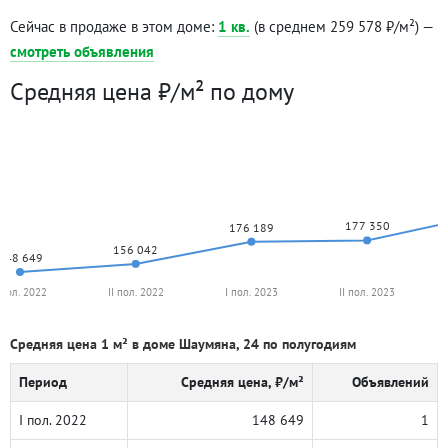
Сейчас в продаже в этом доме:
1 кв.
(в среднем 259 578 ₽/м²) —
смотреть объявления
Средняя цена ₽/м² по дому
177 350
176 189
156 042
148 649
 пол. 2022
II пол. 2022
I пол. 2023
II пол. 2023
Средняя цена 1 м² в доме Шаумяна, 24 по полугодиям
Период
Средняя цена, ₽/м²
Объявлений
I пол. 2022
148 649
1