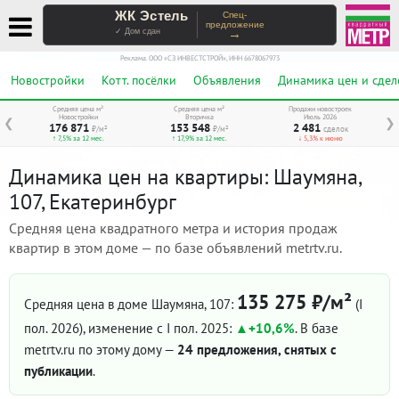
ЖК Эстель
Спец-
предложение
→
✓ Дом сдан
Реклама. ООО «СЗ ИНВЕСТСТРОЙ», ИНН 6678067973
Новостройки
Котт. посёлки
Объявления
Динамика цен и сдел
Средняя цена м²
Средняя цена м²
Продажи новостроек
Новостройки
Вторичка
Июль 2026
❮
❯
176 871
153 548
2 481
₽/м²
₽/м²
сделок
↑ 7,5% за 12 мес.
↑ 17,9% за 12 мес.
↓ 5,3% к июню
Динамика цен на квартиры: Шаумяна,
107, Екатеринбург
Средняя цена квадратного метра и история продаж
квартир в этом доме — по базе объявлений metrtv.ru.
135 275 ₽/м²
Средняя цена в доме Шаумяна, 107:
(I
пол. 2026)
, изменение с I пол. 2025:
+10,6%
. В базе
metrtv.ru по этому дому —
24 предложения, снятых с
публикации
.