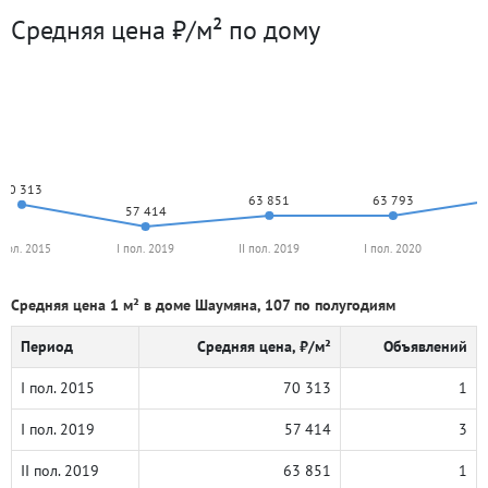
Средняя цена ₽/м² по дому
70 313
63 851
63 793
57 414
 пол. 2015
I пол. 2019
II пол. 2019
I пол. 2020
Средняя цена 1 м² в доме Шаумяна, 107 по полугодиям
Период
Средняя цена, ₽/м²
Объявлений
I пол. 2015
70 313
1
I пол. 2019
57 414
3
II пол. 2019
63 851
1