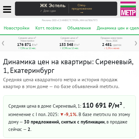
ЖК Эстель
Спец-
предложение
→
✓ Дом сдан
Реклама. ООО «СЗ ИНВЕСТСТРОЙ», ИНН 6678067973
Новостройки
Котт. посёлки
Объявления
Динамика цен и сдел
Средняя цена м²
Средняя цена м²
Продажи новостроек
Новостройки
Вторичка
Июль 2026
❮
❯
176 871
153 548
2 481
₽/м²
₽/м²
сделок
↑ 7,5% за 12 мес.
↑ 17,9% за 12 мес.
↓ 5,3% к июню
Динамика цен на квартиры: Сиреневый,
1, Екатеринбург
Средняя цена квадратного метра и история продаж
квартир в этом доме — по базе объявлений metrtv.ru.
110 691 ₽/м²
Средняя цена в доме Сиреневый, 1:
,
изменение с I пол. 2025:
-9,1%
. В базе metrtv.ru по этому
дому —
30 предложений, снятых с публикации
, в продаже
сейчас —
2
.