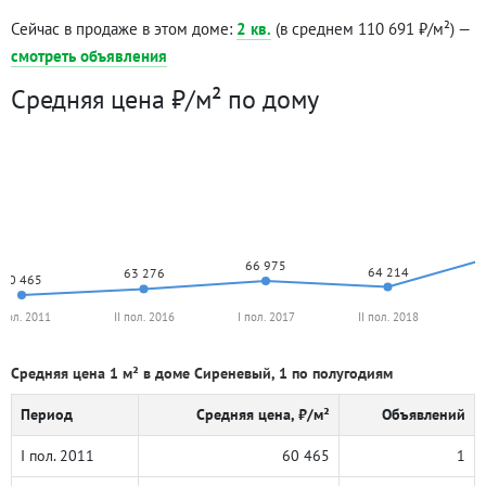
Сейчас в продаже в этом доме:
2 кв.
(в среднем 110 691 ₽/м²) —
смотреть объявления
Средняя цена ₽/м² по дому
66 975
64 214
63 276
60 465
 пол. 2011
II пол. 2016
I пол. 2017
II пол. 2018
Средняя цена 1 м² в доме Сиреневый, 1 по полугодиям
Период
Средняя цена, ₽/м²
Объявлений
I пол. 2011
60 465
1