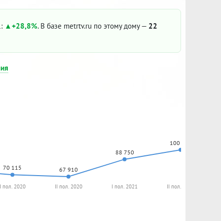
1:
+28,8%
. В базе metrtv.ru по этому дому —
22
ния
100 132
88 750
70 115
67 910
I пол. 2020
II пол. 2020
I пол. 2021
II пол. 2021