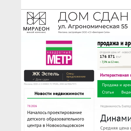
На Метре реклама - тольк
Помогайте независимому ре
продажа и а
СРЕДНЯЯ ЦЕНА М² · НОВОС
176 871
₽/м²
↑ 7,5% за 12 мес.
ЖК Эстель
Спец-
Интерактивная 
предложение
✓ Дом сдан
→
Продажа и аре
Реклама. ООО «СЗ ИНВЕСТСТРОЙ», ИНН 6678067973
Статьи
Виде
Новости недвижимости
7.8.2026
Недвижимость Екатер
Началось проектирование
Динами
детского образовательного
центра в Новокольцовском
Средняя цена 