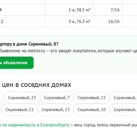
4
1-к, 38.5 м²
7/16
12
3-к, 76.3 м²
16/16
артиру в доме Сиреневый, 8?
бъявление на metrtv.ru — его увидят покупатели, которые изучают 
ь объявление
цен в соседних домах
Сиреневый, 23
Сиреневый, 7
Сиреневый, 15
Сиреневый,
Сиреневый, 11
Сиреневый, 13
Сиреневый, 10
Сиреневый,
 на недвижимость в Екатеринбурге
— весь город, пояса, первичный р