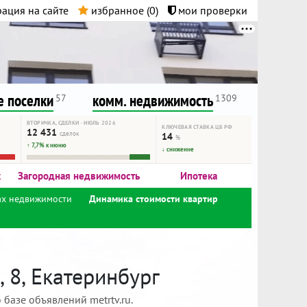
ация на сайте
избранное (
0
)
мои проверки
нта.
и!
 поселки
комм. недвижимость
57
1309
ВТОРИЧКА, СДЕЛКИ · ИЮЛЬ 2026
КЛЮЧЕВАЯ СТАВКА ЦБ РФ
12 431
сделок
14
%
↑ 7,7% к июню
↓ снижение
к
Загородная недвижимость
Ипотека
ах недвижимости
Динамика стоимости квартир
 8, Екатеринбург
базе объявлений metrtv.ru.