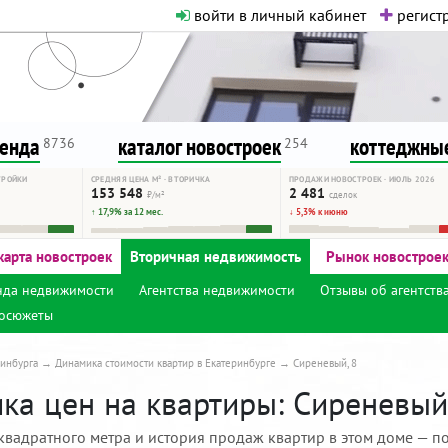
войти в личный кабинет
регистр
о нормальная. Никакого шок-конте
сурсу, как он помогает вам. Удач
ренда
каталог новостроек
коттеджные
8736
254
ТРОЙКИ
СРЕДНЯЯ ЦЕНА М² · ВТОРИЧКА
ПРОДАЖИ НОВОСТРОЕК · ИЮЛЬ 2026
153 548
2 481
₽/м²
сделок
↑ 17,9% за 12 мес.
↓ 5,3% к июню
карта новостроек
Вторичная недвижимость
Рынок новострое
нда недвижимости
Агентства недвижимости
Отзывы об агентств
осюжеты
инбурга
Динамика стоимости квартир в Екатеринбурге
Сиреневый, 8
ка цен на квартиры: Сиреневый,
квадратного метра и история продаж квартир в этом доме — по 