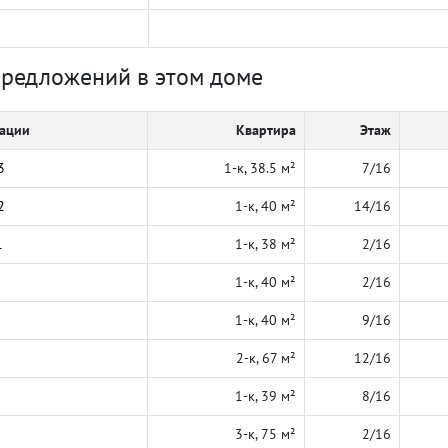
предложений в этом доме
кации
Квартира
Этаж
3
1-к, 38.5 м²
7/16
2
1-к, 40 м²
14/16
1
1-к, 38 м²
2/16
1-к, 40 м²
2/16
1-к, 40 м²
9/16
2-к, 67 м²
12/16
1-к, 39 м²
8/16
3-к, 75 м²
2/16