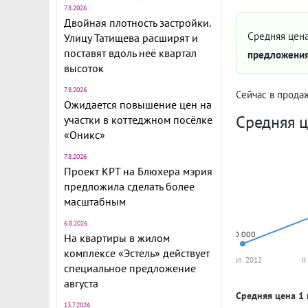
7.8.2026
Двойная плотность застройки.
Средняя цена
Улицу Татищева расширят и
поставят вдоль неё квартал
предложения
высоток
7.8.2026
Сейчас в прода
Ожидается повышение цен на
Средняя ц
участки в коттеджном посёлке
«Оникс»
7.8.2026
Проект КРТ на Блюхера мэрия
предложила сделать более
масштабным
6.8.2026
70 000
На квартиры в жилом
комплексе «Эстель» действует
II пол. 2012
II
специальное предложение
августа
Средняя цена 1 
13.7.2026