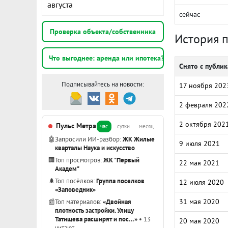
августа
сейчас
Проверка объекта/собственника
История 
Что выгоднее: аренда или ипотека?
Снято с публи
Подписывайтесь на новости:
17 ноября 202
2 февраля 202
2 октября 202
Пульс Метра
час
сутки
месяц
🤖
Запросили ИИ-разбор:
ЖК Жилые
9 июля 2021
кварталы Наука и искусство
🏢
Топ просмотров:
ЖК "Первый
22 мая 2021
Академ"
🌲
Топ посёлков:
Группа поселков
12 июля 2020
«Заповедник»
31 мая 2020
📰
Топ материалов:
«Двойная
плотность застройки. Улицу
Татищева расширят и пос…»
• 13
20 мая 2020
читают