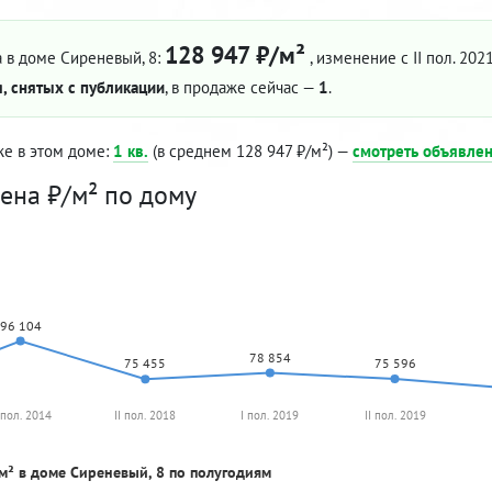
128 947 ₽/м²
 в доме Сиреневый, 8:
, изменение с II пол. 202
, снятых с публикации
, в продаже сейчас —
1
.
же в этом доме:
1 кв.
(в среднем 128 947 ₽/м²) —
смотреть объявле
ена ₽/м² по дому
96 104
78 854
75 596
75 455
 пол. 2014
II пол. 2018
I пол. 2019
II пол. 2019
м² в доме Сиреневый, 8 по полугодиям