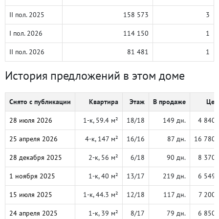
II пол. 2025
158 573
3
I пол. 2026
114 150
1
II пол. 2026
81 481
1
История предложений в этом доме
Снято с публикации
Квартира
Этаж
В продаже
Цен
28 июля 2026
1-к, 59.4 м²
18/18
149 дн.
4 840 
25 апреля 2026
4-к, 147 м²
16/16
87 дн.
16 780 
28 декабря 2025
2-к, 56 м²
6/18
90 дн.
8 370 
1 ноября 2025
1-к, 40 м²
13/17
219 дн.
6 549 
15 июля 2025
1-к, 44.3 м²
12/18
117 дн.
7 200 
24 апреля 2025
1-к, 39 м²
8/17
79 дн.
6 850 