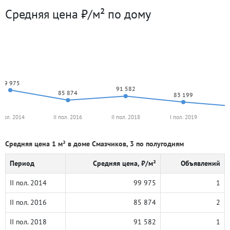
Средняя цена ₽/м² по дому
99 975
91 582
85 874
83 199
I пол. 2014
II пол. 2016
II пол. 2018
I пол. 2019
I
Средняя цена 1 м² в доме Смазчиков, 3 по полугодиям
Период
Средняя цена, ₽/м²
Объявлений
II пол. 2014
99 975
1
II пол. 2016
85 874
2
II пол. 2018
91 582
1