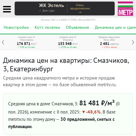
ЖК Эстель
Спец-
предложение
→
✓ Дом сдан
Реклама. ООО «СЗ ИНВЕСТСТРОЙ», ИНН 6678067973
Новостройки
Котт. посёлки
Объявления
Динамика цен и сдел
Средняя цена м²
Средняя цена м²
Продажи новостроек
Новостройки
Вторичка
Июль 2026
❮
❯
176 871
153 548
2 481
₽/м²
₽/м²
сделок
↑ 7,5% за 12 мес.
↑ 17,9% за 12 мес.
↓ 5,3% к июню
Динамика цен на квартиры: Смазчиков,
3, Екатеринбург
Средняя цена квадратного метра и история продаж
квартир в этом доме — по базе объявлений metrtv.ru.
81 481 ₽/м²
Средняя цена в доме Смазчиков, 3:
(II
пол. 2026)
, изменение с II пол. 2025:
-48,6%
. В базе
metrtv.ru по этому дому —
30 предложений, снятых с
публикации
.