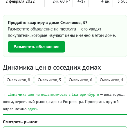
2 февраля 2022
2-к, 60 м²
4/17
4 дн.
5 500 
Продаёте квартиру в доме Смазчиков, 3?
Разместите объявление на metrtv.ru — его увидят
покупатели, которые изучают цены именно в этом доме.
Разместить объявление
Динамика цен в соседних домах
Смазчиков, 8
Смазчиков, 5
Смазчиков, 6
Смазчиков, 4
← Динамика цен на недвижимость в Екатеринбурге
— весь город,
пояса, первичный рынок, сделки Росреестра. Проверить другой
адрес можно
здесь
.
Смотреть рынок: