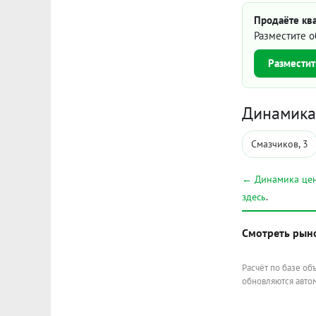
Продаёте ква
Разместите о
Разместит
Динамика 
Смазчиков, 3
← Динамика цен
здесь
.
Смотреть рын
Расчёт по базе об
обновляются автом