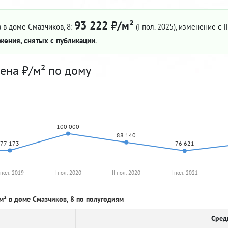
93 222 ₽/м²
 в доме Смазчиков, 8:
(I пол. 2025)
, изменение с I
жения, снятых с публикации
.
ена ₽/м² по дому
100 000
88 140
77 173
76 621
I пол. 2019
I пол. 2020
II пол. 2020
I пол. 2021
м² в доме Смазчиков, 8 по полугодиям
Сред