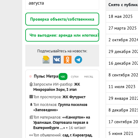
августа
Снято с публи
18 мая 2025
Проверка объекта/собственника
27 марта 2025
Что выгоднее: аренда или ипотека?
2 октября 202
Подписывайтесь на новости:
29 декабря 20
16 декабря 20
8 сентября 20
Пульс Метра
час
сутки
месяц
🤖
Запросили ИИ-разбор:
ЖК
11 июля 2023
Микрорайон Зори, 3 этап
🏢
Топ просмотров:
ЖК Футурист
29 января 202
🌲
Топ посёлков:
Группа поселков
«Заповедник»
8 декабря 202
📰
Топ материалов:
««Камертон» на
17 сентября 2
Уралмаше. Стартовала первая в
Екатеринбурге …»
• 16 читают
5 июня 2021
👀
Топ объявлений:
сад, г. Кировград,