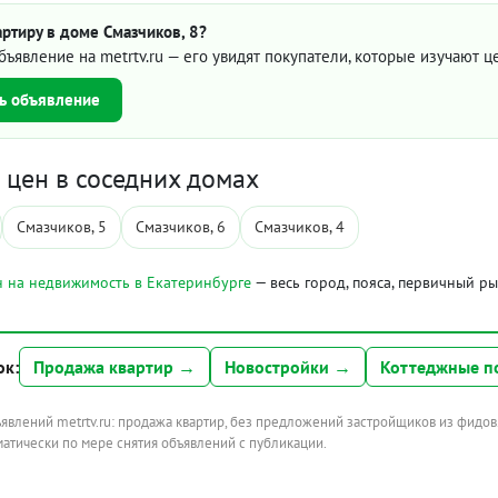
ртиру в доме Смазчиков, 8?
бъявление на metrtv.ru — его увидят покупатели, которые изучают 
ь объявление
цен в соседних домах
Смазчиков, 5
Смазчиков, 6
Смазчиков, 4
 на недвижимость в Екатеринбурге
— весь город, пояса, первичный р
ок:
Продажа квартир →
Новостройки →
Коттеджные п
ъявлений metrtv.ru: продажа квартир, без предложений застройщиков из фидов
атически по мере снятия объявлений с публикации.