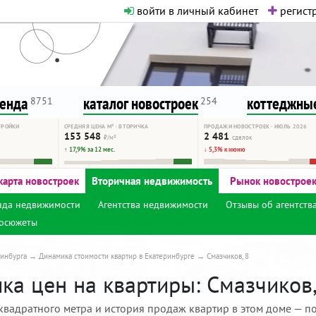
войти в личный кабинет
регистр
о нормальная. Никакого шок-конте
сурсу, как он помогает вам. Удач
ренда
каталог новостроек
коттеджные
8751
254
ТРОЙКИ
СРЕДНЯЯ ЦЕНА М² · ВТОРИЧКА
ПРОДАЖИ НОВОСТРОЕК · ИЮЛЬ 2026
153 548
2 481
₽/м²
сделок
↑ 17,9% за 12 мес.
↓ 5,3% к июню
карта новостроек
Вторичная недвижимость
Рынок новострое
нда недвижимости
Агентства недвижимости
Отзывы об агентств
осюжеты
инбурга
Динамика стоимости квартир в Екатеринбурге
Смазчиков, 8
ка цен на квартиры: Смазчиков,
квадратного метра и история продаж квартир в этом доме — по 