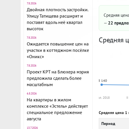
7.8.2026
Двойная плотность застройки.
Средняя цена
Улицу Татищева расширят и
поставят вдоль неё квартал
—
22 предло
высоток
Средняя ц
7.8.2026
Ожидается повышение цен на
участки в коттеджном посёлке
«Оникс»
7.8.2026
Проект КРТ на Блюхера мэрия
предложила сделать более
78 140
масштабным
6.8.2026
II пол. 2018
I
На квартиры в жилом
комплексе «Эстель» действует
специальное предложение
Средняя цена 1 
августа
Период
13.7.2026