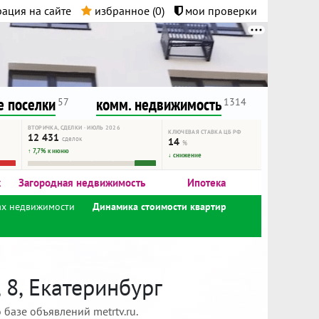
ация на сайте
избранное (
0
)
мои проверки
нта.
и!
 поселки
комм. недвижимость
57
1314
ВТОРИЧКА, СДЕЛКИ · ИЮЛЬ 2026
КЛЮЧЕВАЯ СТАВКА ЦБ РФ
12 431
сделок
14
%
↑ 7,7% к июню
↓ снижение
к
Загородная недвижимость
Ипотека
ах недвижимости
Динамика стоимости квартир
 8, Екатеринбург
базе объявлений metrtv.ru.