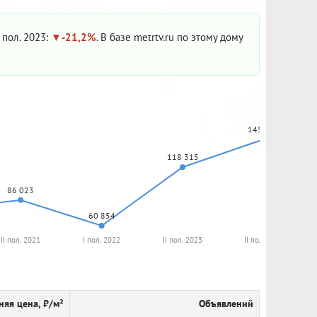
I пол. 2023:
-21,2%
. В базе metrtv.ru по этому дому
145 548
118 315
86 023
60 854
II пол. 2021
I пол. 2022
II пол. 2023
II пол. 2024
няя цена, ₽/м²
Объявлений