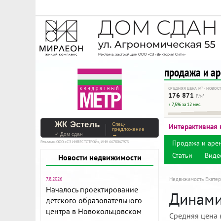
На Метре реклама - тольк
Помогайте независимому ре
продажа и а
СРЕДНЯЯ ЦЕНА М² · НОВОС
176 871
₽/м²
↑ 7,5% за 12 мес.
ЖК Эстель
Спец-
Интерактивная 
предложение
✓ Дом сдан
→
Продажа и аре
Реклама. ООО «СЗ ИНВЕСТСТРОЙ», ИНН 6678067973
Статьи
Виде
Новости недвижимости
7.8.2026
Недвижимость Екатер
Началось проектирование
Динами
детского образовательного
центра в Новокольцовском
Средняя цена 