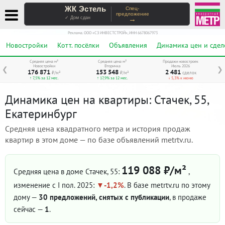
ЖК Эстель
Спец-
предложение
→
✓ Дом сдан
Реклама. ООО «СЗ ИНВЕСТСТРОЙ», ИНН 6678067973
Новостройки
Котт. посёлки
Объявления
Динамика цен и сдел
Средняя цена м²
Средняя цена м²
Продажи новостроек
Новостройки
Вторичка
Июль 2026
❮
❯
176 871
153 548
2 481
₽/м²
₽/м²
сделок
↑ 7,5% за 12 мес.
↑ 17,9% за 12 мес.
↓ 5,3% к июню
Динамика цен на квартиры: Стачек, 55,
Екатеринбург
Средняя цена квадратного метра и история продаж
квартир в этом доме — по базе объявлений metrtv.ru.
119 088 ₽/м²
Средняя цена в доме Стачек, 55:
,
изменение с I пол. 2025:
-1,2%
. В базе metrtv.ru по этому
дому —
30 предложений, снятых с публикации
, в продаже
сейчас —
1
.