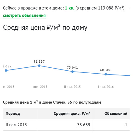
Сейчас в продаже в этом доме:
1 кв.
(в среднем 119 088 ₽/м²) —
смотреть объявления
Средняя цена ₽/м² по дому
91 837
78 689
75 641
68 306
I пол. 2013
I пол. 2015
II пол. 2015
I пол. 2016
I
Средняя цена 1 м² в доме Стачек, 55 по полугодиям
Период
Средняя цена, ₽/м²
Объявлений
II пол. 2013
78 689
1