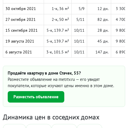
30 октября 2021
1-к, 36 м²
5/9
12 дн.
3 300 
27 октября 2021
2-к, 50 м²
5/11
82 дн.
4 700 
15 сентября 2021
5-к, 139.7 м²
10/11
28 дн.
9 800 
19 августа 2021
5-к, 139.7 м²
10/11
45 дн.
9 800 
6 августа 2021
3-к, 101.5 м²
10/11
147 дн.
6 890 
Продаёте квартиру в доме Стачек, 55?
Разместите объявление на metrtv.ru — его увидят
покупатели, которые изучают цены именно в этом доме.
Разместить объявление
Динамика цен в соседних домах