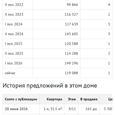
II пол. 2022
99 866
4
II пол. 2023
116 327
1
I пол. 2024
117 639
3
II пол. 2024
143 605
3
I пол. 2025
120 588
1
II пол. 2025
114 288
2
I пол. 2026
149 296
1
сейчас
119 088
1
История предложений в этом доме
Снято с публикации
Квартира
Этаж
В продаже
Цен
20 июня 2026
1-к, 35.5 м²
9/11
165 дн.
5 300 