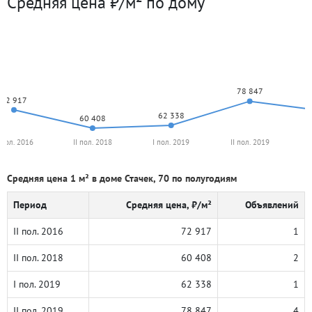
Средняя цена ₽/м² по дому
78 847
72 917
62 338
60 408
I пол. 2016
II пол. 2018
I пол. 2019
II пол. 2019
Средняя цена 1 м² в доме Стачек, 70 по полугодиям
Период
Средняя цена, ₽/м²
Объявлений
II пол. 2016
72 917
1
II пол. 2018
60 408
2
I пол. 2019
62 338
1
II пол. 2019
78 847
4