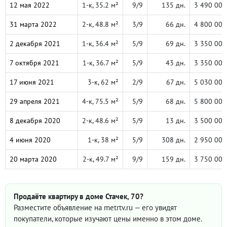
12 мая 2022
1-к, 35.2 м²
9/9
135 дн.
3 490 000
31 марта 2022
2-к, 48.8 м²
3/9
66 дн.
4 800 000
2 декабря 2021
1-к, 36.4 м²
5/9
69 дн.
3 350 000
7 октября 2021
1-к, 36.7 м²
5/9
43 дн.
3 350 000
17 июня 2021
3-к, 62 м²
2/9
67 дн.
5 030 000
29 апреля 2021
4-к, 75.5 м²
5/9
68 дн.
5 800 000
8 декабря 2020
2-к, 48.6 м²
5/9
13 дн.
3 500 000
4 июня 2020
1-к, 38 м²
5/9
308 дн.
2 950 000
20 марта 2020
2-к, 49.7 м²
9/9
159 дн.
3 750 000
Продаёте квартиру в доме Стачек, 70?
Разместите объявление на metrtv.ru — его увидят
покупатели, которые изучают цены именно в этом доме.