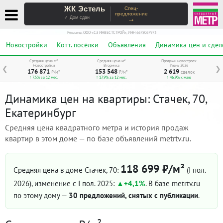
ЖК Эстель
Спец-
предложение
→
✓ Дом сдан
Реклама. ООО «СЗ ИНВЕСТСТРОЙ», ИНН 6678067973
Новостройки
Котт. посёлки
Объявления
Динамика цен и сдел
Средняя цена м²
Средняя цена м²
Продажи новостроек
Новостройки
Вторичка
Июнь 2026
❮
❯
176 871
153 548
2 619
₽/м²
₽/м²
сделок
↑ 7,5% за 12 мес.
↑ 17,9% за 12 мес.
↑ 46,9% к маю
Динамика цен на квартиры: Стачек, 70,
Екатеринбург
Средняя цена квадратного метра и история продаж
квартир в этом доме — по базе объявлений metrtv.ru.
118 699 ₽/м²
Средняя цена в доме Стачек, 70:
(I пол.
2026)
, изменение с I пол. 2025:
+4,1%
. В базе metrtv.ru
по этому дому —
30 предложений, снятых с публикации
.