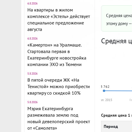
6.8.2026
На квартиры в жилом
Средняя цена
комплексе «Эстель» действует
специальное предложение
этому дому 
августа
Средняя ц
6.8.2026
«Камертон» на Уралмаше.
Стартовала первая в
Екатеринбурге новостройка
компании ЭХО из Тюмени
5.8.2026
В пятой очереди ЖК «На
Тенистой» можно приобрести
83 762
квартиру со скидкой 10%
II пол. 2015
I
5.8.2026
Мэрия Екатеринбурга
размежевала землю под
Средняя цена 1 
новый девелоперский проект
Период
от «Самолета»