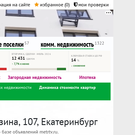
ация на сайте
избранное (
0
)
мои проверки
нта.
и!
 поселки
комм. недвижимость
57
1322
ВТОРИЧКА, СДЕЛКИ · ИЮЛЬ 2026
КЛЮЧЕВАЯ СТАВКА ЦБ РФ
12 431
сделок
14
%
↑ 7,7% к июню
↓ снижение
к
Загородная недвижимость
Ипотека
ах недвижимости
Динамика стоимости квартир
ина, 107, Екатеринбург
базе объявлений metrtv.ru.