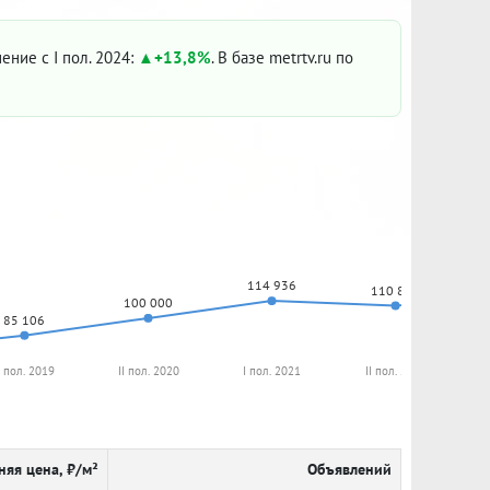
нение с I пол. 2024:
+13,8%
. В базе metrtv.ru по
114 936
110 833
100 000
85 106
I пол. 2019
II пол. 2020
I пол. 2021
II пол. 2021
няя цена, ₽/м²
Объявлений