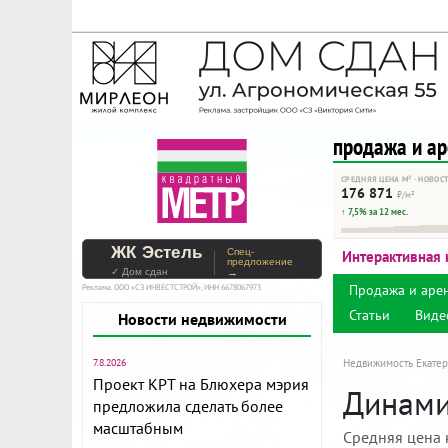
На Метре реклама - тольк
Помогайте независимому ре
продажа и а
СРЕДНЯЯ ЦЕНА М² · НОВОС
176 871
₽/м²
↑ 7,5% за 12 мес.
ЖК Эстель
Спец-
Интерактивная 
предложение
✓ Дом сдан
→
Продажа и аре
Реклама. ООО «СЗ ИНВЕСТСТРОЙ», ИНН 6678067973
Статьи
Виде
Новости недвижимости
7.8.2026
Недвижимость Екатер
Проект КРТ на Блюхера мэрия
Динамик
предложила сделать более
масштабным
Средняя цена 