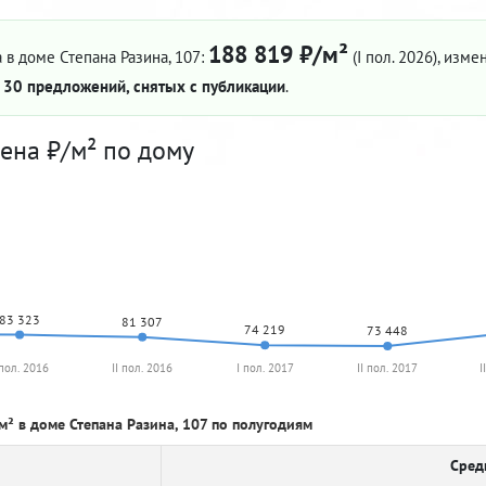
188 819 ₽/м²
 в доме Степана Разина, 107:
(I пол. 2026)
, изме
—
30 предложений, снятых с публикации
.
ена ₽/м² по дому
83 323
81 307
74 219
73 448
 пол. 2016
II пол. 2016
I пол. 2017
II пол. 2017
I
м² в доме Степана Разина, 107 по полугодиям
Сред