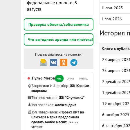
федеральные новости, 5
II пол. 2025
августа
I пол. 2026
Проверка объекта/собственника
История 
Что выгоднее: аренда или ипотека?
Снято с публи
Подписывайтесь на новости:
28 апреля 202
25 апреля 202
Пульс Метра
час
сутки
месяц
2 декабря 202
🤖
Запросили ИИ-разбор:
ЖК Южные
кварталы
1 декабря 202
🏢
Топ просмотров:
ЖК "Спутник-1"
19 ноября 202
🌲
Топ посёлков:
Александрия
📰
Топ материалов:
«Проект КРТ на
6 ноября 2025
Блюхера мэрия предложила
сделать более масшт…»
• 27
6 сентября 20
читают