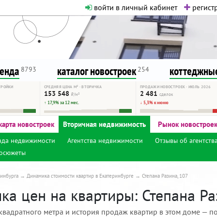
войти в личный кабинет
регистр
о нормальная. Никакого шок-конте
сурсу, как он помогает вам. Удач
ренда
каталог новостроек
коттеджные
8793
254
ТРОЙКИ
СРЕДНЯЯ ЦЕНА М² · ВТОРИЧКА
ПРОДАЖИ НОВОСТРОЕК · ИЮЛЬ 2026
153 548
2 481
₽/м²
сделок
↑ 17,9% за 12 мес.
↓ 5,3% к июню
карта новостроек
Вторичная недвижимость
Рынок новострое
нда недвижимости
Агентства недвижимости
Отзывы об агентств
осюжеты
инбурга
Динамика стоимости квартир в Екатеринбурге
Степана Разина, 107
а цен на квартиры: Степана Раз
квадратного метра и история продаж квартир в этом доме — по 