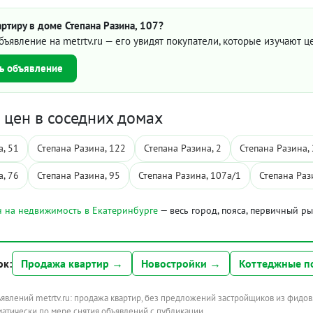
ртиру в доме Степана Разина, 107?
бъявление на metrtv.ru — его увидят покупатели, которые изучают 
ь объявление
цен в соседних домах
а, 51
Степана Разина, 122
Степана Разина, 2
Степана Разина,
а, 76
Степана Разина, 95
Степана Разина, 107а/1
Степана Раз
 на недвижимость в Екатеринбурге
— весь город, пояса, первичный р
ок:
Продажа квартир →
Новостройки →
Коттеджные п
ъявлений metrtv.ru: продажа квартир, без предложений застройщиков из фидов
атически по мере снятия объявлений с публикации.