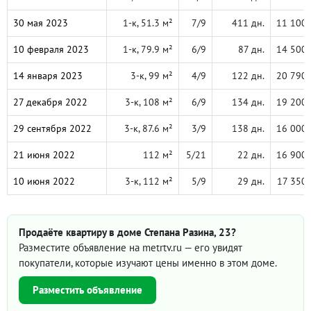
30 мая 2023
1-к, 51.3 м²
7/9
411 дн.
11 100
10 февраля 2023
1-к, 79.9 м²
6/9
87 дн.
14 500
14 января 2023
3-к, 99 м²
4/9
122 дн.
20 790
27 декабря 2022
3-к, 108 м²
6/9
134 дн.
19 200
29 сентября 2022
3-к, 87.6 м²
3/9
138 дн.
16 000
21 июня 2022
112 м²
5/21
22 дн.
16 900
10 июня 2022
3-к, 112 м²
5/9
29 дн.
17 350
Продаёте квартиру в доме Степана Разина, 23?
Разместите объявление на metrtv.ru — его увидят
покупатели, которые изучают цены именно в этом доме.
Разместить объявление