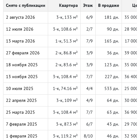
Снято с публикации
Квартира
Этаж
В продаже
Цен
2 августа 2026
3-к, 133 м²
6/9
181 дн.
35 000
12 июля 2026
3-к, 108.6 м²
2/7
90 дн.
28 900
13 марта 2026
1-к, 51.3 м²
7/9
165 дн.
17 000
27 февраля 2026
2-к, 86.8 м²
3/9
36 дн.
39 000
18 ноября 2025
2-к, 83.6 м²
3/9
123 дн.
35 000
13 ноября 2025
3-к, 108.4 м²
7/7
227 дн.
36 400
10 июля 2025
1-к, 74.16 м²
4/4
533 дн.
25 000
22 апреля 2025
3-к, 109 м²
4/9
64 дн.
30 000
25 марта 2025
3-к, 108.4 м²
7/7
63 дн.
36 900
7 февраля 2025
3-к, 87.3 м²
6/7
43 дн.
29 700
1 февраля 2025
3-к, 119.2 м²
8/10
46 дн.
32 500