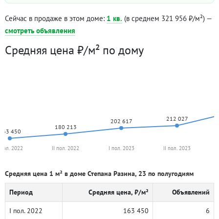
Сейчас в продаже в этом доме:
1 кв.
(в среднем 321 956 ₽/м²) —
смотреть объявления
Средняя цена ₽/м² по дому
212 027
202 617
180 213
163 450
 пол. 2022
II пол. 2022
I пол. 2023
II пол. 2023
Средняя цена 1 м² в доме Степана Разина, 23 по полугодиям
Период
Средняя цена, ₽/м²
Объявлений
I пол. 2022
163 450
6