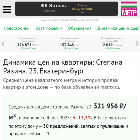
ЖК Эстель
Спец-
предложение
→
✓ Дом сдан
Реклама. ООО «СЗ ИНВЕСТСТРОЙ», ИНН 6678067973
Новостройки
Котт. посёлки
Объявления
Динамика цен и сдел
Средняя цена м²
Средняя цена м²
Продажи новостроек
Новостройки
Вторичка
Июнь 2026
❮
❯
176 871
153 548
2 619
₽/м²
₽/м²
сделок
↑ 7,5% за 12 мес.
↑ 17,9% за 12 мес.
↑ 46,9% к маю
Динамика цен на квартиры: Степана
Разина, 23, Екатеринбург
Средняя цена квадратного метра и история продаж
квартир в этом доме — по базе объявлений metrtv.ru.
321 956 ₽/
Средняя цена в доме Степана Разина, 23:
м²
, изменение с II пол. 2025:
-11,5%
. В базе metrtv.ru
по этому дому —
30 предложений, снятых с публикации
, в
продаже сейчас —
1
.