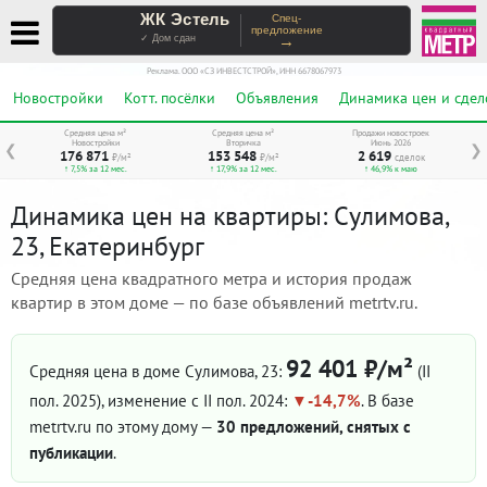
ЖК Эстель
Спец-
предложение
→
✓ Дом сдан
Реклама. ООО «СЗ ИНВЕСТСТРОЙ», ИНН 6678067973
Новостройки
Котт. посёлки
Объявления
Динамика цен и сдел
Средняя цена м²
Средняя цена м²
Продажи новостроек
Новостройки
Вторичка
Июнь 2026
❮
❯
176 871
153 548
2 619
₽/м²
₽/м²
сделок
↑ 7,5% за 12 мес.
↑ 17,9% за 12 мес.
↑ 46,9% к маю
Динамика цен на квартиры: Сулимова,
23, Екатеринбург
Средняя цена квадратного метра и история продаж
квартир в этом доме — по базе объявлений metrtv.ru.
92 401 ₽/м²
Средняя цена в доме Сулимова, 23:
(II
пол. 2025)
, изменение с II пол. 2024:
-14,7%
. В базе
metrtv.ru по этому дому —
30 предложений, снятых с
публикации
.