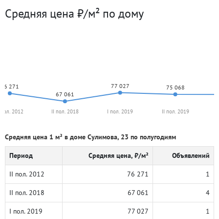
Средняя цена ₽/м² по дому
77 027
76 271
75 068
67 061
I пол. 2012
II пол. 2018
I пол. 2019
II пол. 2019
Средняя цена 1 м² в доме Сулимова, 23 по полугодиям
Период
Средняя цена, ₽/м²
Объявлений
II пол. 2012
76 271
1
II пол. 2018
67 061
4
I пол. 2019
77 027
1