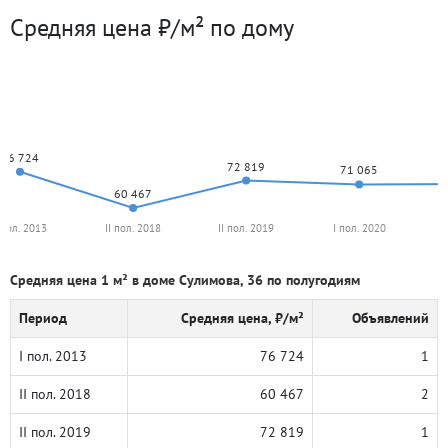
Средняя цена ₽/м² по дому
76 724
72 819
71 065
60 467
 пол. 2013
II пол. 2018
II пол. 2019
I пол. 2020
Средняя цена 1 м² в доме Сулимова, 36 по полугодиям
Период
Средняя цена, ₽/м²
Объявлений
I пол. 2013
76 724
1
II пол. 2018
60 467
2
II пол. 2019
72 819
1