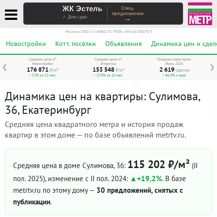
ЖК Эстель
Спец-
предложение
→
✓ Дом сдан
Реклама. ООО «СЗ ИНВЕСТСТРОЙ», ИНН 6678067973
Новостройки
Котт. посёлки
Объявления
Динамика цен и сдел
Средняя цена м²
Средняя цена м²
Продажи новостроек
Новостройки
Вторичка
Июнь 2026
❮
❯
176 871
153 548
2 619
₽/м²
₽/м²
сделок
↑ 7,5% за 12 мес.
↑ 17,9% за 12 мес.
↑ 46,9% к маю
Динамика цен на квартиры: Сулимова,
36, Екатеринбург
Средняя цена квадратного метра и история продаж
квартир в этом доме — по базе объявлений metrtv.ru.
115 202 ₽/м²
Средняя цена в доме Сулимова, 36:
(II
пол. 2025)
, изменение с II пол. 2024:
+19,2%
. В базе
metrtv.ru по этому дому —
30 предложений, снятых с
публикации
.