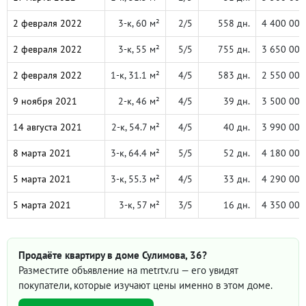
2 февраля 2022
3-к, 60 м²
2/5
558 дн.
4 400 000
2 февраля 2022
3-к, 55 м²
5/5
755 дн.
3 650 000
2 февраля 2022
1-к, 31.1 м²
4/5
583 дн.
2 550 000
9 ноября 2021
2-к, 46 м²
4/5
39 дн.
3 500 000
14 августа 2021
2-к, 54.7 м²
4/5
40 дн.
3 990 000
8 марта 2021
3-к, 64.4 м²
5/5
52 дн.
4 180 000
5 марта 2021
3-к, 55.3 м²
4/5
33 дн.
4 290 000
5 марта 2021
3-к, 57 м²
3/5
16 дн.
4 350 000
Продаёте квартиру в доме Сулимова, 36?
Разместите объявление на metrtv.ru — его увидят
покупатели, которые изучают цены именно в этом доме.