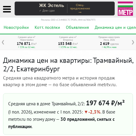
ЖК Эстель
Спец-
предложение
→
✓ Дом сдан
Реклама. ООО «СЗ ИНВЕСТСТРОЙ», ИНН 6678067973
Новостройки
Котт. посёлки
Объявления
Динамика цен и сдел
Средняя цена м²
Средняя цена м²
Продажи новостроек
Новостройки
Вторичка
Июнь 2026
❮
❯
176 871
153 548
2 619
₽/м²
₽/м²
сделок
↑ 7,5% за 12 мес.
↑ 17,9% за 12 мес.
↑ 46,9% к маю
Динамика цен на квартиры: Трамвайный,
2/2, Екатеринбург
Средняя цена квадратного метра и история продаж
квартир в этом доме — по базе объявлений metrtv.ru.
197 674 ₽/м²
Средняя цена в доме Трамвайный, 2/2:
(I пол. 2026)
, изменение с I пол. 2025:
-2,3%
. В базе
metrtv.ru по этому дому —
30 предложений, снятых с
публикации
.