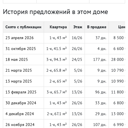
История предложений в этом доме
Снято с публикации
Квартира
Этаж
В продаже
Цена,
23 апреля 2026
1-к, 43 м²
16/26
37 дн.
8 500 0
31 октября 2025
1-к, 41.5 м²
26/26
4 дн.
6 600 0
18 мая 2025
3-к, 94.3 м²
24/25
177 дн.
28 000 0
21 марта 2025
2-к, 65.8 м²
5/26
9 дн.
10 790 0
13 марта 2025
2-к, 65 м²
5/26
9 дн.
10 990 0
13 февраля 2025
3-к, 65.7 м²
13/26
96 дн.
11 800 0
30 декабря 2024
1-к, 43 м²
26/26
33 дн.
6 800 0
4 декабря 2024
2-к, 67.1 м²
13/26
29 дн.
13 000 0
26 ноября 2024
1-к, 43 м²
26/26
107 дн.
6 990 0