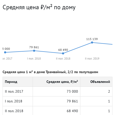
Средняя цена ₽/м² по дому
115 139
79 861
73 000
68 490
I пол. 2017
I пол. 2018
II пол. 2018
II пол. 2019
Средняя цена 1 м² в доме Трамвайный, 2/2 по полугодиям
Период
Средняя цена, ₽/м²
Объявлений
II пол. 2017
73 000
2
I пол. 2018
79 861
1
II пол. 2018
68 490
1