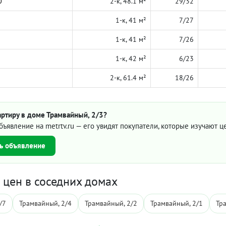
0
2-к, 48.1 м²
29/32
1-к, 41 м²
7/27
1-к, 41 м²
7/26
1-к, 42 м²
6/23
2-к, 61.4 м²
18/26
ртиру в доме Трамвайный, 2/3?
бъявление на metrtv.ru — его увидят покупатели, которые изучают 
ь объявление
цен в соседних домах
/7
Трамвайный, 2/4
Трамвайный, 2/2
Трамвайный, 2/1
Тр