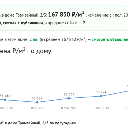
167 830 ₽/м²
 в доме Трамвайный, 2/3:
, изменение с I пол. 2
, снятых с публикации
, в продаже сейчас —
2
.
же в этом доме:
2 кв.
(в среднем 167 830 ₽/м²) —
смотреть объявле
ена ₽/м² по дому
89 224
82 634
78 161
70 687
 пол. 2016
I пол. 2018
II пол. 2018
I пол. 2019
I
м² в доме Трамвайный, 2/3 по полугодиям