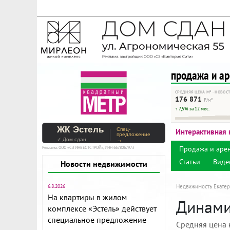
На Метре реклама - тольк
Помогайте независимому ре
продажа и а
СРЕДНЯЯ ЦЕНА М² · НОВОС
176 871
₽/м²
↑ 7,5% за 12 мес.
ЖК Эстель
Спец-
Интерактивная 
предложение
✓ Дом сдан
→
Продажа и аре
Реклама. ООО «СЗ ИНВЕСТСТРОЙ», ИНН 6678067973
Статьи
Виде
Новости недвижимости
6.8.2026
Недвижимость Екатер
На квартиры в жилом
Динами
комплексе «Эстель» действует
специальное предложение
Средняя цена 