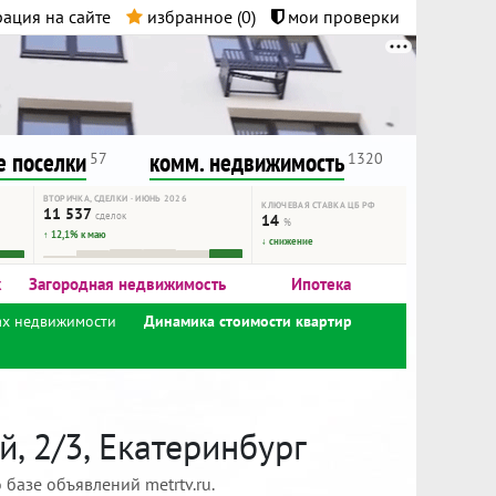
ация на сайте
избранное (
0
)
мои проверки
нта.
и!
 поселки
комм. недвижимость
57
1320
ВТОРИЧКА, СДЕЛКИ · ИЮНЬ 2026
КЛЮЧЕВАЯ СТАВКА ЦБ РФ
11 537
сделок
14
%
↑ 12,1% к маю
↓ снижение
к
Загородная недвижимость
Ипотека
ах недвижимости
Динамика стоимости квартир
, 2/3, Екатеринбург
базе объявлений metrtv.ru.