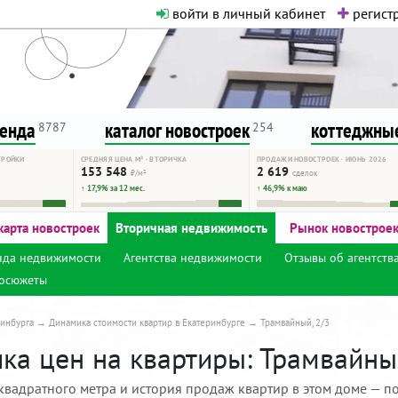
войти в личный кабинет
регистр
о нормальная. Никакого шок-конте
сурсу, как он помогает вам. Удач
ренда
каталог новостроек
коттеджные
8787
254
ТРОЙКИ
СРЕДНЯЯ ЦЕНА М² · ВТОРИЧКА
ПРОДАЖИ НОВОСТРОЕК · ИЮНЬ 2026
153 548
2 619
₽/м²
сделок
↑ 17,9% за 12 мес.
↑ 46,9% к маю
карта новостроек
Вторичная недвижимость
Рынок новострое
нда недвижимости
Агентства недвижимости
Отзывы об агентств
осюжеты
инбурга
Динамика стоимости квартир в Екатеринбурге
Трамвайный, 2/3
ка цен на квартиры: Трамвайный
квадратного метра и история продаж квартир в этом доме — по 