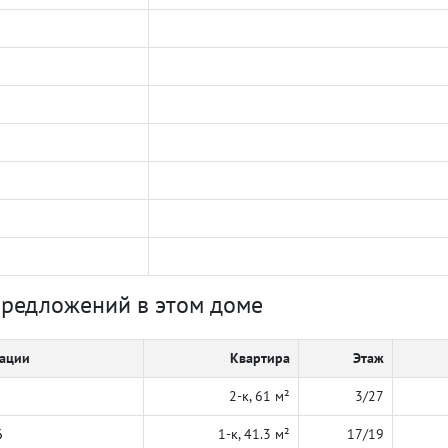
предложений в этом доме
кации
Квартира
Этаж
2-к, 61 м²
3/27
6
1-к, 41.3 м²
17/19