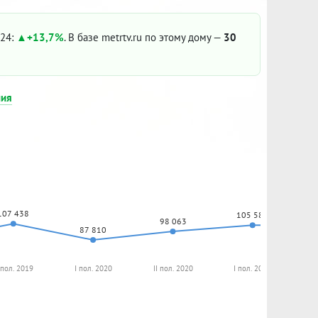
024:
+13,7%
. В базе metrtv.ru по этому дому —
30
ния
107 438
105 583
98 063
87 810
I пол. 2019
I пол. 2020
II пол. 2020
I пол. 2021
I