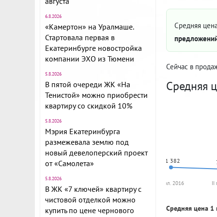
августа
6.8.2026
Средняя цена
«Камертон» на Уралмаше.
Стартовала первая в
предложений
Екатеринбурге новостройка
компании ЭХО из Тюмени
Сейчас в прода
5.8.2026
Средняя ц
В пятой очереди ЖК «На
Тенистой» можно приобрести
квартиру со скидкой 10%
5.8.2026
Мэрия Екатеринбурга
размежевала землю под
новый девелоперский проект
81 382
от «Самолета»
5.8.2026
I пол. 2016
II
В ЖК «7 ключей» квартиру с
чистовой отделкой можно
Средняя цена 1 
купить по цене чернового