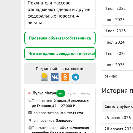
Покупатели массово
II пол. 2022
откладывают сделки и другие
федеральные новости, 4
I пол. 2023
августа
II пол. 2023
Проверка объекта/собственника
I пол. 2024
Что выгоднее: аренда или ипотека?
II пол. 2025
I пол. 2026
Подписывайтесь на новости:
сейчас
История 
Пульс Метра
час
сутки
месяц
📞
Топ звонков:
2-комн., Вильгельма
де Геннина, 42 — 27 000 ₽
Снято с публи
🏢
Топ просмотров:
ЖК "Уют Сити"
25 июня 2026
🌲
Топ посёлков:
Завидово
📰
Топ материалов:
«Очень точечная
28 апреля 202
застройка. Рядом с церковью на