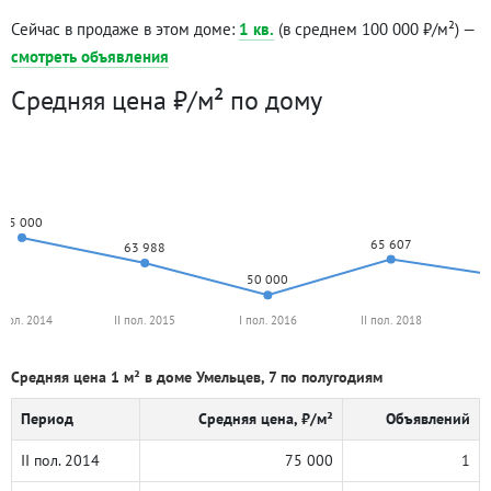
Сейчас в продаже в этом доме:
1 кв.
(в среднем 100 000 ₽/м²) —
смотреть объявления
Средняя цена ₽/м² по дому
75 000
65 607
63 988
50 000
I пол. 2014
II пол. 2015
I пол. 2016
II пол. 2018
I
Средняя цена 1 м² в доме Умельцев, 7 по полугодиям
Период
Средняя цена, ₽/м²
Объявлений
II пол. 2014
75 000
1