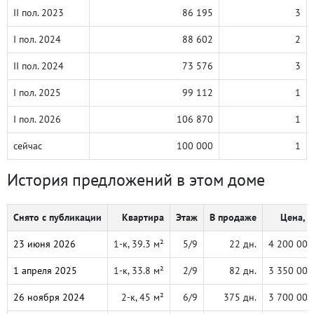
II пол. 2023
86 195
3
I пол. 2024
88 602
2
II пол. 2024
73 576
3
I пол. 2025
99 112
1
I пол. 2026
106 870
1
сейчас
100 000
1
История предложений в этом доме
Снято с публикации
Квартира
Этаж
В продаже
Цена, ₽
23 июня 2026
1-к, 39.3 м²
5/9
22 дн.
4 200 000
1 апреля 2025
1-к, 33.8 м²
2/9
82 дн.
3 350 000
26 ноября 2024
2-к, 45 м²
6/9
375 дн.
3 700 000