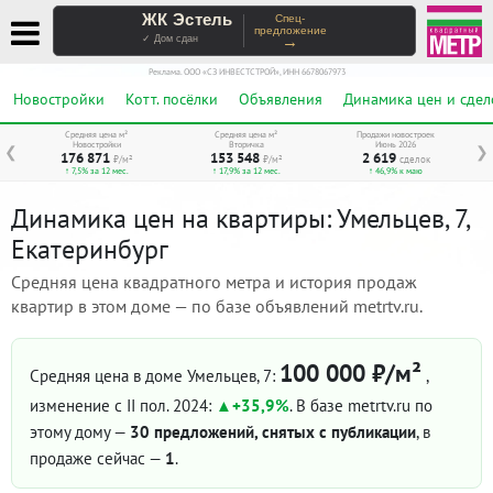
ЖК Эстель
Спец-
предложение
→
✓ Дом сдан
Реклама. ООО «СЗ ИНВЕСТСТРОЙ», ИНН 6678067973
Новостройки
Котт. посёлки
Объявления
Динамика цен и сдел
Средняя цена м²
Средняя цена м²
Продажи новостроек
Новостройки
Вторичка
Июнь 2026
❮
❯
176 871
153 548
2 619
₽/м²
₽/м²
сделок
↑ 7,5% за 12 мес.
↑ 17,9% за 12 мес.
↑ 46,9% к маю
Динамика цен на квартиры: Умельцев, 7,
Екатеринбург
Средняя цена квадратного метра и история продаж
квартир в этом доме — по базе объявлений metrtv.ru.
100 000 ₽/м²
Средняя цена в доме Умельцев, 7:
,
изменение с II пол. 2024:
+35,9%
. В базе metrtv.ru по
этому дому —
30 предложений, снятых с публикации
, в
продаже сейчас —
1
.