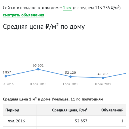
Сейчас в продаже в этом доме:
1 кв.
(в среднем 113 235 ₽/м²) —
смотреть объявления
Средняя цена ₽/м² по дому
65 601
52 857
52 120
49 706
 пол. 2016
II пол. 2018
I пол. 2019
II пол. 2019
Средняя цена 1 м² в доме Умельцев, 11 по полугодиям
Период
Средняя цена, ₽/м²
Объявлений
I пол. 2016
52 857
1