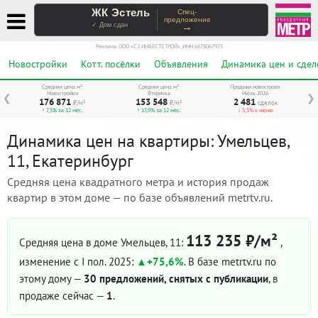
ЖК Эстель
Спец-
предложение
→
✓ Дом сдан
Реклама. ООО «СЗ ИНВЕСТСТРОЙ», ИНН 6678067973
Новостройки
Котт. посёлки
Объявления
Динамика цен и сдел
Средняя цена м²
Средняя цена м²
Продажи новостроек
Новостройки
Вторичка
Июль 2026
❮
❯
176 871
153 548
2 481
₽/м²
₽/м²
сделок
↑ 7,5% за 12 мес.
↑ 17,9% за 12 мес.
↓ 5,3% к июню
Динамика цен на квартиры: Умельцев,
11, Екатеринбург
Средняя цена квадратного метра и история продаж
квартир в этом доме — по базе объявлений metrtv.ru.
113 235 ₽/м²
Средняя цена в доме Умельцев, 11:
,
изменение с I пол. 2025:
+75,6%
. В базе metrtv.ru по
этому дому —
30 предложений, снятых с публикации
, в
продаже сейчас —
1
.