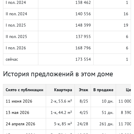
I пол. 2024
138 462
1
II пол. 2024
140 556
16
I пол. 2025
148 399
19
II пол. 2025
137 955
6
I пол. 2026
168 796
6
сейчас
173 554
1
История предложений в этом доме
Снято с публикации
Квартира
Этаж
В продаже
Цена
11 июня 2026
2-к, 53.6 м²
8/25
10 дн.
11 000 
13 мая 2026
1-к, 44.2 м²
4/25
51 дн.
8 390 
24 апреля 2026
3-к, 85 м²
24/28
261 дн.
11 700 