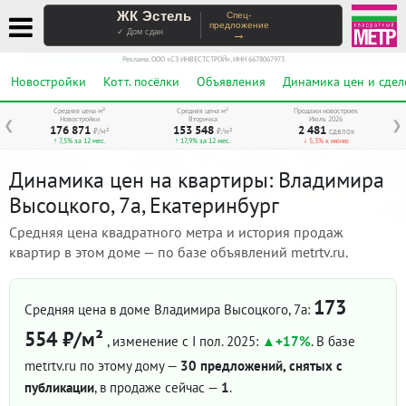
ЖК Эстель
Спец-
предложение
→
✓ Дом сдан
Реклама. ООО «СЗ ИНВЕСТСТРОЙ», ИНН 6678067973
Новостройки
Котт. посёлки
Объявления
Динамика цен и сдел
Средняя цена м²
Средняя цена м²
Продажи новостроек
Новостройки
Вторичка
Июль 2026
❮
❯
176 871
153 548
2 481
₽/м²
₽/м²
сделок
↑ 7,5% за 12 мес.
↑ 17,9% за 12 мес.
↓ 5,3% к июню
Динамика цен на квартиры: Владимира
Высоцкого, 7а, Екатеринбург
Средняя цена квадратного метра и история продаж
квартир в этом доме — по базе объявлений metrtv.ru.
173
Средняя цена в доме Владимира Высоцкого, 7а:
554 ₽/м²
, изменение с I пол. 2025:
+17%
. В базе
metrtv.ru по этому дому —
30 предложений, снятых с
публикации
, в продаже сейчас —
1
.