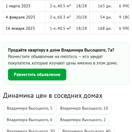
1 марта 2025
2-к, 40.5 м²
18/28
163 дн.
6 990 
4 февраля 2025
2-к, 60.3 м²
20/28
54 дн.
9 180 
16 января 2025
1-к, 40.5 м²
18/28
168 дн.
6 990 
Продаёте квартиру в доме Владимира Высоцкого, 7а?
Разместите объявление на metrtv.ru — его увидят
покупатели, которые изучают цены именно в этом доме.
Разместить объявление
Динамика цен в соседних домах
Владимира Высоцкого, 5
Владимира Высоцкого, 10
Владимира Высоцкого, 6
Владимира Высоцкого, 2
Владимира Высоцкого, 30
Владимира Высоцкого, 40