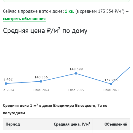
Сейчас в продаже в этом доме:
1 кв.
(в среднем 173 554 ₽/м²) —
смотреть объявления
Средняя цена ₽/м² по дому
148 399
140 556
138 462
137 955
 пол. 2024
II пол. 2024
I пол. 2025
II пол. 2025
Средняя цена 1 м² в доме Владимира Высоцкого, 7а по
полугодиям
Период
Средняя цена, ₽/м²
Объявлений