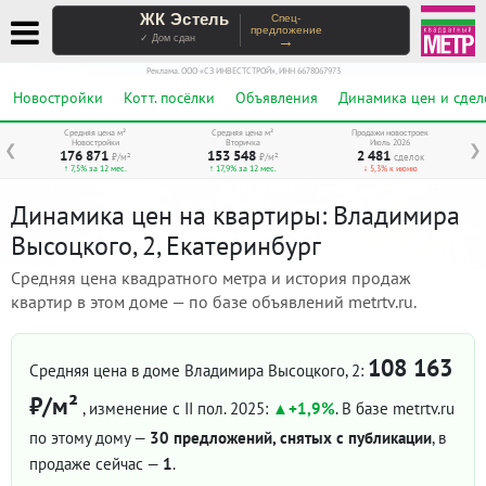
ЖК Эстель
Спец-
предложение
→
✓ Дом сдан
Реклама. ООО «СЗ ИНВЕСТСТРОЙ», ИНН 6678067973
Новостройки
Котт. посёлки
Объявления
Динамика цен и сдел
Средняя цена м²
Средняя цена м²
Продажи новостроек
Новостройки
Вторичка
Июль 2026
❮
❯
176 871
153 548
2 481
₽/м²
₽/м²
сделок
↑ 7,5% за 12 мес.
↑ 17,9% за 12 мес.
↓ 5,3% к июню
Динамика цен на квартиры: Владимира
Высоцкого, 2, Екатеринбург
Средняя цена квадратного метра и история продаж
квартир в этом доме — по базе объявлений metrtv.ru.
108 163
Средняя цена в доме Владимира Высоцкого, 2:
₽/м²
, изменение с II пол. 2025:
+1,9%
. В базе metrtv.ru
по этому дому —
30 предложений, снятых с публикации
, в
продаже сейчас —
1
.