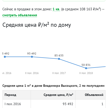
Сейчас в продаже в этом доме:
1 кв.
(в среднем 108 163 ₽/м²) —
смотреть объявления
Средняя цена ₽/м² по дому
93 492
93 492
85 635
50 831
 пол. 2016
II пол. 2016
II пол. 2017
II пол. 2018
I
Средняя цена 1 м² в доме Владимира Высоцкого, 2 по полугодиям
Период
Средняя цена, ₽/м²
Объявлений
I пол. 2016
93 492
1