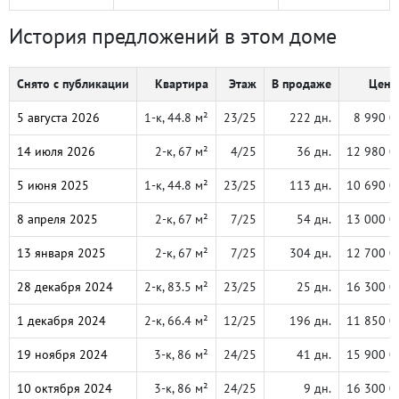
История предложений в этом доме
Снято с публикации
Квартира
Этаж
В продаже
Цена,
5 августа 2026
1-к, 44.8 м²
23/25
222 дн.
8 990 0
14 июля 2026
2-к, 67 м²
4/25
36 дн.
12 980 0
5 июня 2025
1-к, 44.8 м²
23/25
113 дн.
10 690 0
8 апреля 2025
2-к, 67 м²
7/25
54 дн.
13 000 0
13 января 2025
2-к, 67 м²
7/25
304 дн.
12 700 0
28 декабря 2024
2-к, 83.5 м²
23/25
25 дн.
16 300 0
1 декабря 2024
2-к, 66.4 м²
12/25
196 дн.
11 850 0
19 ноября 2024
3-к, 86 м²
24/25
41 дн.
15 900 0
10 октября 2024
3-к, 86 м²
24/25
9 дн.
16 300 0