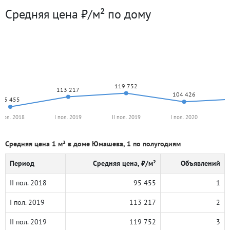
Средняя цена ₽/м² по дому
119 752
113 217
104 426
95 455
I пол. 2018
I пол. 2019
II пол. 2019
I пол. 2020
Средняя цена 1 м² в доме Юмашева, 1 по полугодиям
Период
Средняя цена, ₽/м²
Объявлений
II пол. 2018
95 455
1
I пол. 2019
113 217
2
II пол. 2019
119 752
3