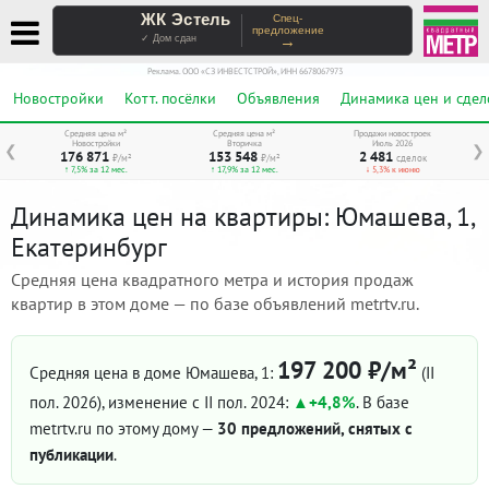
ЖК Эстель
Спец-
предложение
→
✓ Дом сдан
Реклама. ООО «СЗ ИНВЕСТСТРОЙ», ИНН 6678067973
Новостройки
Котт. посёлки
Объявления
Динамика цен и сдел
Средняя цена м²
Средняя цена м²
Продажи новостроек
Новостройки
Вторичка
Июль 2026
❮
❯
176 871
153 548
2 481
₽/м²
₽/м²
сделок
↑ 7,5% за 12 мес.
↑ 17,9% за 12 мес.
↓ 5,3% к июню
Динамика цен на квартиры: Юмашева, 1,
Екатеринбург
Средняя цена квадратного метра и история продаж
квартир в этом доме — по базе объявлений metrtv.ru.
197 200 ₽/м²
Средняя цена в доме Юмашева, 1:
(II
пол. 2026)
, изменение с II пол. 2024:
+4,8%
. В базе
metrtv.ru по этому дому —
30 предложений, снятых с
публикации
.