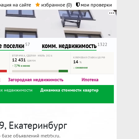
ация на сайте
избранное (
0
)
мои проверки
нта.
и!
 поселки
комм. недвижимость
57
1322
ВТОРИЧКА, СДЕЛКИ · ИЮЛЬ 2026
КЛЮЧЕВАЯ СТАВКА ЦБ РФ
12 431
сделок
14
%
↑ 7,7% к июню
↓ снижение
к
Загородная недвижимость
Ипотека
ах недвижимости
Динамика стоимости квартир
9, Екатеринбург
базе объявлений metrtv.ru.