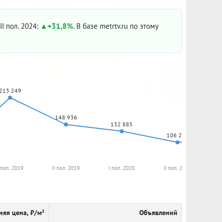
II пол. 2024:
+31,8%
. В базе metrtv.ru по этому
213 249
148 936
132 885
106 250
 пол. 2019
II пол. 2019
I пол. 2020
II пол. 2020
няя цена, ₽/м²
Объявлений