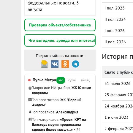
федеральные новости, 5
I пол. 2023
августа
II пол. 2024
Проверка объекта/собственника
I пол. 2026
Что выгоднее: аренда или ипотека?
II пол. 2026
История 
Подписывайтесь на новости:
Снято с публи
Пульс Метра
час
сутки
месяц
31 июля 2026
🤖
Запросили ИИ-разбор:
ЖК Южные
кварталы
25 февраля 20
🏢
Топ просмотров:
ЖК "Первый
Академ"
24 ноября 202
🌲
Топ посёлков:
Александрия
1 июня 2023
📰
Топ материалов:
«Проект КРТ на
Блюхера мэрия предложила
2 февраля 202
сделать более масшт…»
• 24