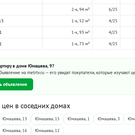
2-к, 94 м²
6/25
13
1-к, 52 м²
4/25
1
1-к, 93 м²
4/25
1
1-к, 73 м²
4/25
артиру в доме Юмашева, 9?
бъявление на metrtv.ru — его увидят покупатели, которые изучают 
ь объявление
цен в соседних домах
Юмашева, 13
Юмашева, 15
Юмашева, 1
Юмашева, 3
Юма
Юмашева, 16
Юмашева, 12