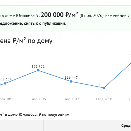
200 000 ₽/м²
 в доме Юмашева, 9:
(II пол. 2026)
, изменение с 
едложение, снятых с публикации
.
ена ₽/м² по дому
161 702
116 447
108 654
90 556
 пол. 2013
I пол. 2015
I пол. 2017
I пол. 2018
I
м² в доме Юмашева, 9 по полугодиям
Сред