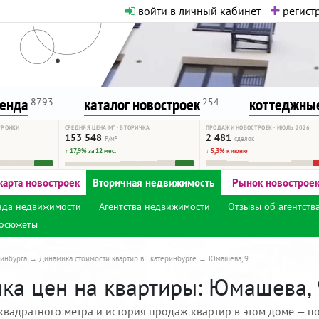
войти в личный кабинет
регистр
о нормальная. Никакого шок-конте
сурсу, как он помогает вам. Удач
ренда
каталог новостроек
коттеджные
8793
254
ТРОЙКИ
СРЕДНЯЯ ЦЕНА М² · ВТОРИЧКА
ПРОДАЖИ НОВОСТРОЕК · ИЮЛЬ 2026
153 548
2 481
₽/м²
сделок
↑ 17,9% за 12 мес.
↓ 5,3% к июню
карта новостроек
Вторичная недвижимость
Рынок новострое
нда недвижимости
Агентства недвижимости
Отзывы об агентств
осюжеты
инбурга
Динамика стоимости квартир в Екатеринбурге
Юмашева, 9
ка цен на квартиры: Юмашева, 
квадратного метра и история продаж квартир в этом доме — по 