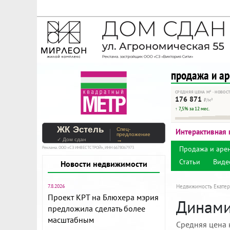
На Метре реклама - тольк
Помогайте независимому ре
продажа и а
СРЕДНЯЯ ЦЕНА М² · НОВОС
176 871
₽/м²
↑ 7,5% за 12 мес.
ЖК Эстель
Спец-
Интерактивная 
предложение
✓ Дом сдан
→
Продажа и аре
Реклама. ООО «СЗ ИНВЕСТСТРОЙ», ИНН 6678067973
Статьи
Виде
Новости недвижимости
7.8.2026
Недвижимость Екатер
Проект КРТ на Блюхера мэрия
Динами
предложила сделать более
масштабным
Средняя цена 