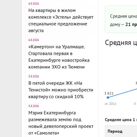
6.8.2026
На квартиры в жилом
Средняя цена
комплексе «Эстель» действует
специальное предложение
дому —
21 пр
августа
Средняя ц
6.8.2026
«Камертон» на Уралмаше.
Стартовала первая в
Екатеринбурге новостройка
компании ЭХО из Тюмени
5.8.2026
В пятой очереди ЖК «На
Тенистой» можно приобрести
68 621
квартиру со скидкой 10%
II пол. 2011
II
5.8.2026
Мэрия Екатеринбурга
размежевала землю под
Средняя цена 1 
новый девелоперский проект
Период
от «Самолета»