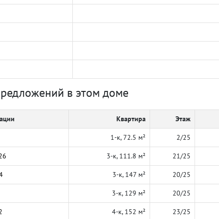
предложений в этом доме
кации
Квартира
Этаж
1-к, 72.5 м²
2/25
26
3-к, 111.8 м²
21/25
4
3-к, 147 м²
20/25
3-к, 129 м²
20/25
2
4-к, 152 м²
23/25