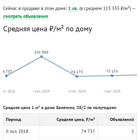
Сейчас в продаже в этом доме:
1 кв.
(в среднем 113 333 ₽/м²) —
смотреть объявления
Средняя цена ₽/м² по дому
101 906
75 155
74 737
74 173
I пол. 2018
I пол. 2019
II пол. 2019
I пол. 2020
Средняя цена 1 м² в доме Замятина, 38/2 по полугодиям
Период
Средняя цена, ₽/м²
Объявлений
II пол. 2018
74 737
1