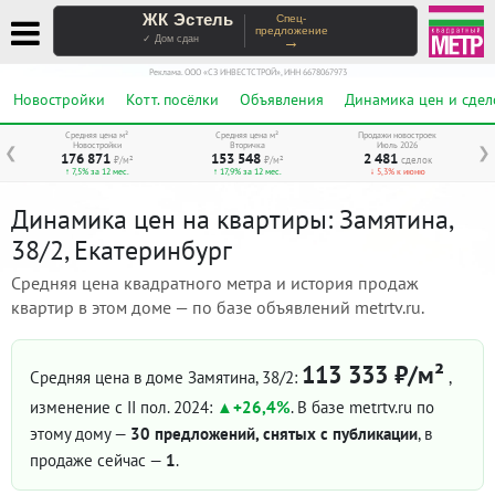
ЖК Эстель
Спец-
предложение
→
✓ Дом сдан
Реклама. ООО «СЗ ИНВЕСТСТРОЙ», ИНН 6678067973
Новостройки
Котт. посёлки
Объявления
Динамика цен и сдел
Средняя цена м²
Средняя цена м²
Продажи новостроек
Новостройки
Вторичка
Июль 2026
❮
❯
176 871
153 548
2 481
₽/м²
₽/м²
сделок
↑ 7,5% за 12 мес.
↑ 17,9% за 12 мес.
↓ 5,3% к июню
Динамика цен на квартиры: Замятина,
38/2, Екатеринбург
Средняя цена квадратного метра и история продаж
квартир в этом доме — по базе объявлений metrtv.ru.
113 333 ₽/м²
Средняя цена в доме Замятина, 38/2:
,
изменение с II пол. 2024:
+26,4%
. В базе metrtv.ru по
этому дому —
30 предложений, снятых с публикации
, в
продаже сейчас —
1
.