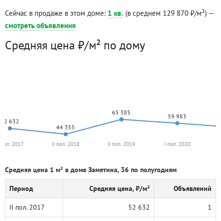
Сейчас в продаже в этом доме:
1 кв.
(в среднем 129 870 ₽/м²) —
смотреть объявления
Средняя цена ₽/м² по дому
65 385
59 983
52 632
44 355
I пол. 2017
II пол. 2018
II пол. 2019
I пол. 2020
Средняя цена 1 м² в доме Замятина, 36 по полугодиям
Период
Средняя цена, ₽/м²
Объявлений
II пол. 2017
52 632
1