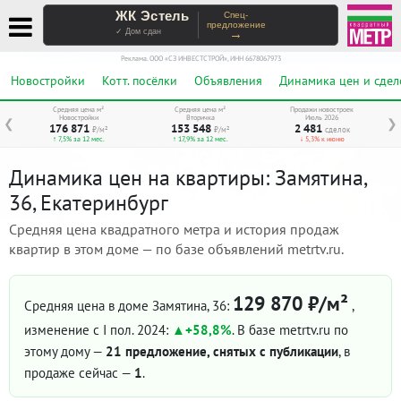
ЖК Эстель
Спец-
предложение
→
✓ Дом сдан
Реклама. ООО «СЗ ИНВЕСТСТРОЙ», ИНН 6678067973
Новостройки
Котт. посёлки
Объявления
Динамика цен и сдел
Средняя цена м²
Средняя цена м²
Продажи новостроек
Новостройки
Вторичка
Июль 2026
❮
❯
176 871
153 548
2 481
₽/м²
₽/м²
сделок
↑ 7,5% за 12 мес.
↑ 17,9% за 12 мес.
↓ 5,3% к июню
Динамика цен на квартиры: Замятина,
36, Екатеринбург
Средняя цена квадратного метра и история продаж
квартир в этом доме — по базе объявлений metrtv.ru.
129 870 ₽/м²
Средняя цена в доме Замятина, 36:
,
изменение с I пол. 2024:
+58,8%
. В базе metrtv.ru по
этому дому —
21 предложение, снятых с публикации
, в
продаже сейчас —
1
.