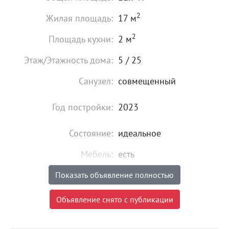
2
Жилая площадь:
17 м
2
Площадь кухни:
2 м
Этаж/Этажность дома:
5 / 25
Санузел:
совмещенный
Год постройки:
2023
Состояние:
идеальное
Мебель:
есть
Показать объявление полностью
19 000
₽
Цена:
Объявление снято с публикации
Объявление снято с публикации
Комиссия риэлтора:
без комиссии