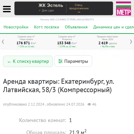
ЖК Эстель
Спец-
предложение
→
✓ Дом сдан
Реклама. ООО «СЗ ИНВЕСТСТРОЙ», ИНН 6678067973
Новостройки
Котт. посёлки
Объявления
Динамика цен и сдел
Средняя цена м²
Средняя цена м²
Продажи новостроек
Новостройки
Вторичка
Июнь 2026
❮
❯
176 871
153 548
2 619
₽/м²
₽/м²
сделок
↑ 7,5% за 12 мес.
↑ 17,9% за 12 мес.
↑ 46,9% к маю
Параметры
← К списку квартир
Аренда квартиры: Екатеринбург, ул.
Латвийская, 58/3 (Компрессорный)
опубликовано 2.12.2024 , обновлено 24.07.2026
46
Количество комнат:
1
2
Общая площадь:
21.9 м