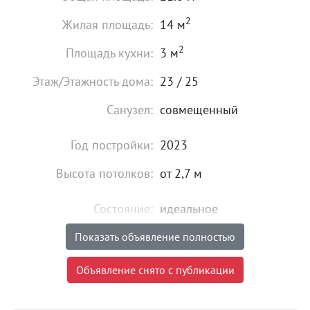
2
Жилая площадь:
14 м
2
Площадь кухни:
3 м
Этаж/Этажность дома:
23 / 25
Санузел:
совмещенный
Год постройки:
2023
Высота потолков:
от 2,7 м
Состояние:
идеальное
Мебель:
есть
Показать объявление полностью
18 000
₽
Объявление снято с публикации
Цена:
Объявление снято с публикации