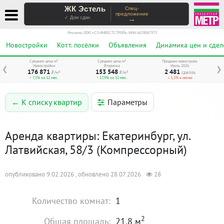
ЖК Эстель
Спец-
предложение
→
✓ Дом сдан
Реклама. ООО «СЗ ИНВЕСТСТРОЙ», ИНН 6678067973
Новостройки
Котт. посёлки
Объявления
Динамика цен и сдел
Средняя цена м²
Средняя цена м²
Продажи новостроек
Новостройки
Вторичка
Июль 2026
❮
❯
176 871
153 548
2 481
₽/м²
₽/м²
сделок
↑ 7,5% за 12 мес.
↑ 17,9% за 12 мес.
↓ 5,3% к июню
Параметры
← К списку квартир
Аренда квартиры: Екатеринбург, ул.
Латвийская, 58/3 (Компрессорный)
опубликовано 9.02.2026 , обновлено 28.07.2026
28
Количество комнат:
1
2
Общая площадь:
21.8 м