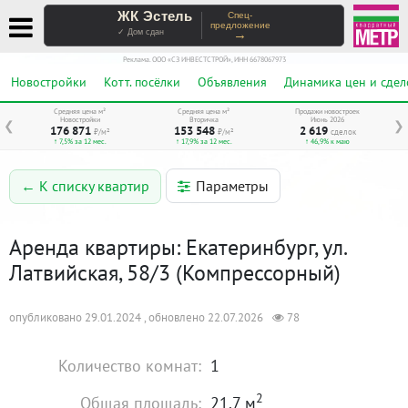
ЖК Эстель
Спец-
предложение
→
✓ Дом сдан
Реклама. ООО «СЗ ИНВЕСТСТРОЙ», ИНН 6678067973
Новостройки
Котт. посёлки
Объявления
Динамика цен и сдел
Средняя цена м²
Средняя цена м²
Продажи новостроек
Новостройки
Вторичка
Июнь 2026
❮
❯
176 871
153 548
2 619
₽/м²
₽/м²
сделок
↑ 7,5% за 12 мес.
↑ 17,9% за 12 мес.
↑ 46,9% к маю
Параметры
← К списку квартир
Аренда квартиры: Екатеринбург, ул.
Латвийская, 58/3 (Компрессорный)
опубликовано 29.01.2024 , обновлено 22.07.2026
78
Количество комнат:
1
2
Общая площадь:
21.7 м