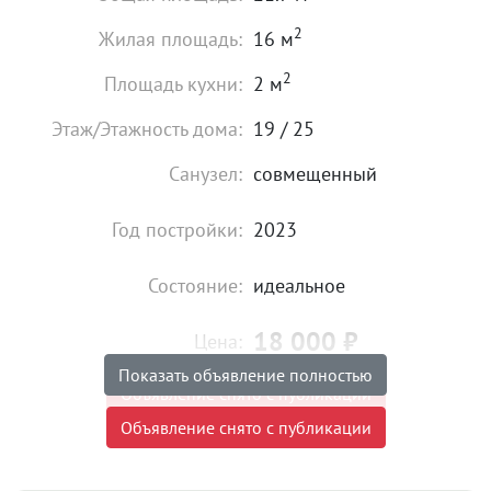
2
Жилая площадь:
16 м
2
Площадь кухни:
2 м
Этаж/Этажность дома:
19 / 25
Санузел:
совмещенный
Год постройки:
2023
Состояние:
идеальное
18 000
₽
Цена:
Показать объявление полностью
Объявление снято с публикации
Объявление снято с публикации
Комиссия риэлтора:
без комиссии
Коммунальные платежи:
оплачиваются отдельно