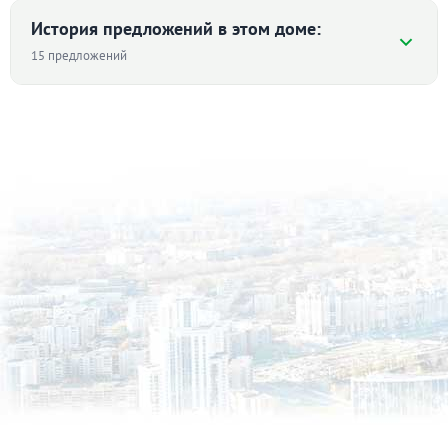
История предложений в этом доме:
Коммунальные платежи:
оплачиваются отдельно
15 предложений
НОВАЯ УКОМПЛЕКТОВАННАЯ СТУДИЯ В
КОМПРЕССОРНОМЕсть всё необходимое для
Средняя цена ₽/м² по дому
проживания (всё новое)Транспорт и необходимая
инфраструктура рядом
996
Звоните/пишите - пришлю подробное
922
информативное видео20000р + ком. услуги (до
845
796
785 ₽/м²
2500р), залог (возвратный) 20000р, комиссия 5000р
745
ID объекта в нашей базе: 8283
II пол. 2023
I пол. 2024
II пол. 2024
I пол. 2025
II пол. 2025
I пол. 2026
1-к квартира · 35.7 м² · 21/25 этаж
12 июля 2026
24 000
55 дн.
в аренде
700 ₽/м²