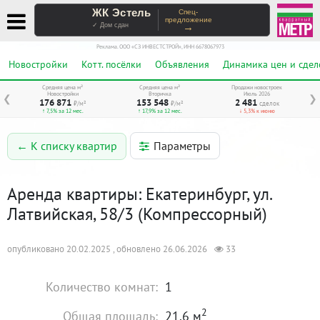
ЖК Эстель
Спец-
предложение
→
✓ Дом сдан
Реклама. ООО «СЗ ИНВЕСТСТРОЙ», ИНН 6678067973
Новостройки
Котт. посёлки
Объявления
Динамика цен и сдел
Средняя цена м²
Средняя цена м²
Продажи новостроек
Новостройки
Вторичка
Июль 2026
❮
❯
176 871
153 548
2 481
₽/м²
₽/м²
сделок
↑ 7,5% за 12 мес.
↑ 17,9% за 12 мес.
↓ 5,3% к июню
Параметры
← К списку квартир
Аренда квартиры: Екатеринбург, ул.
Латвийская, 58/3 (Компрессорный)
опубликовано 20.02.2025 , обновлено 26.06.2026
33
Количество комнат:
1
2
Общая площадь:
21.6 м