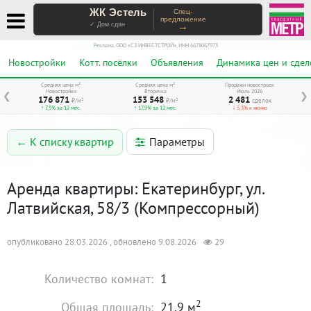
ЖК Эстель
Спец-
предложение
→
✓ Дом сдан
Реклама. ООО «СЗ ИНВЕСТСТРОЙ», ИНН 6678067973
Новостройки
Котт. посёлки
Объявления
Динамика цен и сдел
Средняя цена м²
Средняя цена м²
Продажи новостроек
Новостройки
Вторичка
Июль 2026
❮
❯
176 871
153 548
2 481
₽/м²
₽/м²
сделок
↑ 7,5% за 12 мес.
↑ 17,9% за 12 мес.
↓ 5,3% к июню
Параметры
← К списку квартир
Аренда квартиры: Екатеринбург, ул.
Латвийская, 58/3 (Компрессорный)
опубликовано 28.03.2026 , обновлено 9.08.2026
29
Количество комнат:
1
2
Общая площадь:
21.9 м