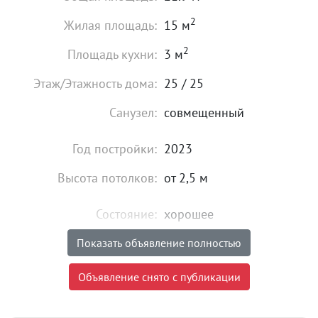
2
Жилая площадь:
15 м
2
Площадь кухни:
3 м
Этаж/Этажность дома:
25 / 25
Санузел:
совмещенный
Год постройки:
2023
Высота потолков:
от 2,5 м
Состояние:
хорошее
Мебель:
есть
Показать объявление полностью
18 000
₽
Объявление снято с публикации
Цена:
Объявление снято с публикации