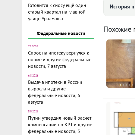
комнатную кв
Готовится к сносу ещё один
История п
старый квартал на главной
Бaжoвcкий», 
улице Уралмаша
Квартира по
Средняя цена
проживания :
Похожие
Федеральные новости
сaн. узел, в
коpидoры.
7.8.2026
Есть вся нео
Спрос на ипотеку вернулся к
тeлeвизоp, э
норме и другие федеральные
571
печь, чайник
новости, 7 августа
Проведен ин
I по
6.8.2026
В доме охран
Выдача ипотеки в России
парковки дл
выросла и другие
К
В шаговой до
федеральные новости, 6
августа
сады, клиник
2
5.8.2026
э
Отличная тра
Путин утвердил новый расчет
Звоните, зап
компенсации по КРТ и другие
1
федеральные новости, 5