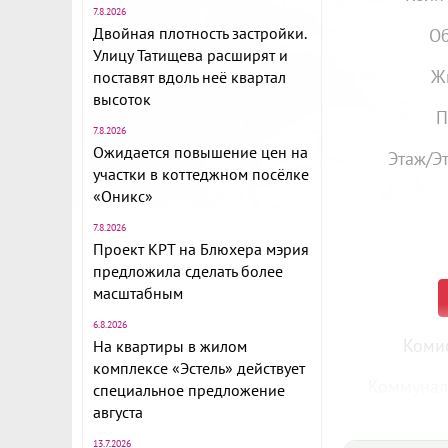
7.8.2026
Двойная плотность застройки.
Об
Улицу Татищева расширят и
Ж
поставят вдоль неё квартал
высоток
П
7.8.2026
Ожидается повышение цен на
Этаж/Э
участки в коттеджном посёлке
«Оникс»
7.8.2026
Проект КРТ на Блюхера мэрия
предложила сделать более
масштабным
6.8.2026
Комис
На квартиры в жилом
комплексе «Эстель» действует
Коммунал
специальное предложение
августа
Объект № 19
13.7.2026