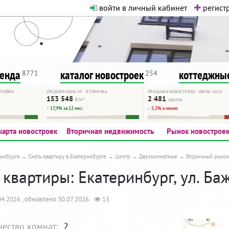
войти в личный кабинет
регистр
о нормальная. Никакого шок-конте
сурсу, как он помогает вам. Удач
ренда
каталог новостроек
коттеджные
8771
254
ТРОЙКИ
СРЕДНЯЯ ЦЕНА М² · ВТОРИЧКА
ПРОДАЖИ НОВОСТРОЕК · ИЮЛЬ 2026
153 548
2 481
₽/м²
сделок
↑ 17,9% за 12 мес.
↓ 5,3% к июню
карта новостроек
Вторичная недвижимость
Рынок новострое
инбурга
Снять квартиру в Екатеринбурге
Центр
Двухкомнатные
Вторичный рыно
квартиры: Екатеринбург, ул. Баж
4.2026 , обновлено 30.07.2026
13
чество комнат:
2