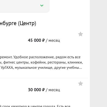
нбурге
(
Центр
)
886
45 000 ₽
/ месяц
649 ₽/м²
ремонт. Удобное расположение, рядом есть все
ол. 2025
I пол. 2026
ы, фитнес центры, кофейни, рестораны, клиники,
, УрГАХА, музыкальное училище, другие учебные
ьни и большая кухня-гостиная, отлично
Цена
 для молодой семьи. Для арендаторов возможно
объекта в нашей базе: 1884
45 000
30 000 ₽
/ месяц
600 ₽/м²
40 000
 срок квартира в центре города. Есть все