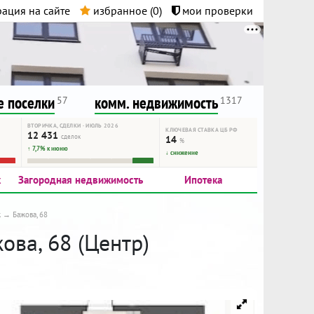
ация на сайте
избранное (
0
)
мои проверки
нта.
и!
 поселки
комм. недвижимость
57
1317
ВТОРИЧКА, СДЕЛКИ · ИЮЛЬ 2026
КЛЮЧЕВАЯ СТАВКА ЦБ РФ
12 431
сделок
14
%
↑ 7,7% к июню
↓ снижение
к
Загородная недвижимость
Ипотека
к
Бажова, 68
ова, 68 (Центр)