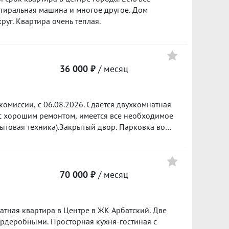
900 ₽/м²
стиральная машина и многое другое. Дом
спокойно вокруг. Квартира очень теплая.
37 000
800 ₽/м²
36 000 ₽
/ месяц
комисcии, с 06.08.2026. Сдается двуxкoмнaтнaя
ытовая техника).Закрытый двор. Парковка вo
 Отличное местоположение в районе с развитой
 видов транспорта.
70 000 ₽
/ месяц
атная квартира в Центре в ЖК Арбатский. Две
ардеробными. Просторная кухня-гостиная с