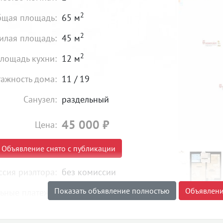
2
щая площадь:
65 м
2
илая площадь:
45 м
2
лощадь кухни:
12 м
тажность дома:
11 / 19
Санузел:
раздельный
45 000
₽
Цена:
Объявление снято с публикации
сия риэлтора:
без комиссии
Показать объявление полностью
Объявлени
ьные платежи:
оплачиваются отдельно
8880. Сдам на длительный срок 2-х