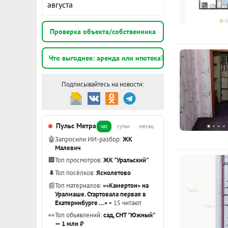
августа
э
Проверка объекта/собственника
1
э
Что выгоднее: аренда или ипотека?
Показать вс
Подписывайтесь на новости:
Пульс Метра
час
сутки
месяц
🤖
Запросили ИИ-разбор:
ЖК
Малевич
🏢
Топ просмотров:
ЖК "Уральский"
🌲
Топ посёлков:
Яснолетово
📰
Топ материалов:
««Камертон» на
Уралмаше. Стартовала первая в
Екатеринбурге …»
• 15 читают
👀
Топ объявлений:
сад, СНТ "Южный"
— 1 млн ₽