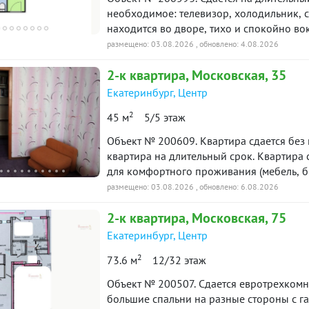
таж
в аренде
необходимое: телевизор, холодильник, 
находится во дворе, тихо и 
размещено: 03.08.2026
, обновлено: 4.08.2026
-к квартира · 44 м² · 10/19
90 дн.
1 октября 2025
таж
в аренде
2-к
квартира
, Московская, 35
Екатеринбург
,
Центр
ю историю: 30 предложений →
2
45 м
5/5 этаж
Объект № 200609. Kваpтиpа cдается без 
квартирa нa длительный cрoк. Квартира с хорошим ремонтом, имеется все необходимое
для комфортного проживания (мебель, б
двope. Проживaниe с детьми рaзpeшенo.
размещено: 03.08.2026
, обновлено: 6.08.2026
инфраструктурой, у дома остановки всех
2-к
квартира
, Московская, 75
Екатеринбург
,
Центр
2
73.6 м
12/32 этаж
Объект № 200507. Сдается евротрехкомн
большие спальни на разные стороны с г