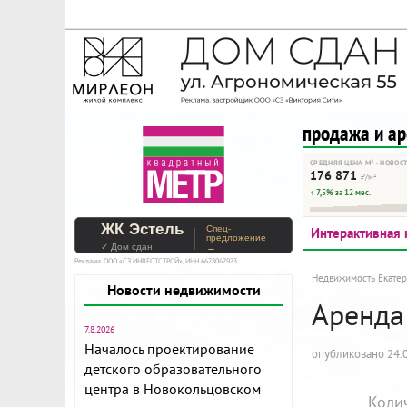
На Метре реклама - тольк
Помогайте независимому ре
продажа и а
СРЕДНЯЯ ЦЕНА М² · НОВОС
176 871
₽/м²
↑ 7,5% за 12 мес.
ЖК Эстель
Спец-
Интерактивная 
предложение
✓ Дом сдан
→
Реклама. ООО «СЗ ИНВЕСТСТРОЙ», ИНН 6678067973
Недвижимость Екатер
Новости недвижимости
Аренда 
7.8.2026
Началось проектирование
опубликовано 24.0
детского образовательного
центра в Новокольцовском
Коли