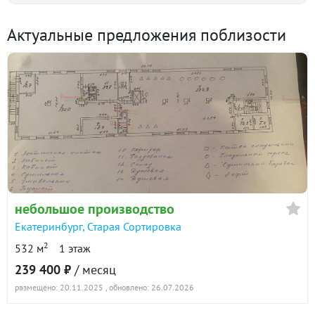
Актуальные предложения поблизости
Екатеринбург, ул. Маневровая, 31 (Старая
Сортировка) · 360 м²
1 декабря 2025
90 дн.
162 000
в аренде
небольшое производство
Екатеринбург
,
Старая Сортировка
2
532 м
1 этаж
239 400 ₽
/ месяц
размещено: 20.11.2025
, обновлено: 26.07.2026