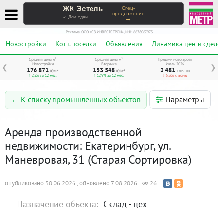
ЖК Эстель
Спец-
предложение
→
✓ Дом сдан
Реклама. ООО «СЗ ИНВЕСТСТРОЙ», ИНН 6678067973
Новостройки
Котт. посёлки
Объявления
Динамика цен и сдел
Средняя цена м²
Средняя цена м²
Продажи новостроек
Новостройки
Вторичка
Июль 2026
❮
❯
176 871
153 548
2 481
₽/м²
₽/м²
сделок
↑ 7,5% за 12 мес.
↑ 17,9% за 12 мес.
↓ 5,3% к июню
Параметры
← К списку промышленных объектов
Аренда производственной
недвижимости: Екатеринбург, ул.
Маневровая, 31 (Старая Сортировка)
опубликовано 30.06.2026 , обновлено 7.08.2026
26
Назначение объекта:
Склад - цех