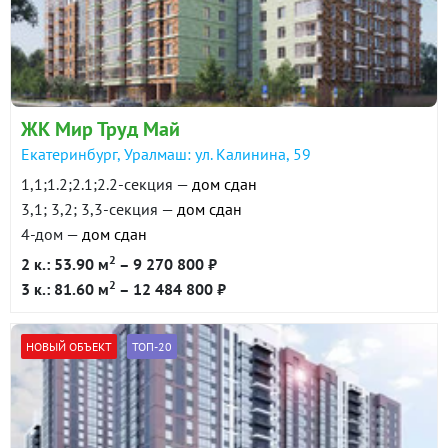
в продаже
93700 ₽/м²
Показать всю историю: 12 предложений →
ЖК Мир Труд Май
Екатеринбург, Уралмаш: ул. Калинина, 59
1,1;1.2;2.1;2.2-секция —
дом сдан
3,1; 3,2; 3,3-секция —
дом сдан
4-дом —
дом сдан
2
2 к.: 53.90 м
– 9 270 800 ₽
2
3 к.: 81.60 м
– 12 484 800 ₽
НОВЫЙ ОБЪЕКТ
ТОП-20