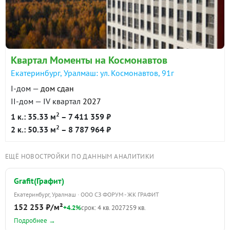
Квартал Моменты на Космонавтов
Екатеринбург, Уралмаш: ул. Космонавтов, 91г
I-дом —
дом сдан
II-дом — IV квартал
2027
2
1 к.: 35.33 м
– 7 411 359 ₽
2
2 к.: 50.33 м
– 8 787 964 ₽
ЕЩЁ НОВОСТРОЙКИ ПО ДАННЫМ АНАЛИТИКИ
Grafit(Графит)
Екатеринбург, Уралмаш · ООО СЗ ФОРУМ - ЖК ГРАФИТ
152 253 ₽/м²
+4.2%
срок: 4 кв. 2027
259 кв.
Подробнее →