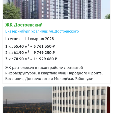
ЖК Достоевский
Екатеринбург, Уралмаш: ул. Достоевского
I-секция — III квартал
2028
2
1 к.: 35.40 м
– 5 761 350 ₽
2
2 к.: 61.90 м
– 9 749 250 ₽
2
3 к.: 78.90 м
– 11 929 680 ₽
ЖК расположен в тихом районе с развитой
инфраструктурой, в квартале улиц Народного Фронта,
Восстания, Достоевского и Молодёжи. Район уже
сформирован и сочетает в себе все необходимые
объекты социальной и торговой инфраструктуры. До
центра города 25 минут на автомобиле. До станции
метро Проспект Космонавтов около 10 минут на
общественном транспорте.