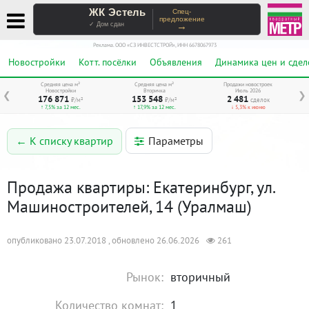
ЖК Эстель
Спец-
предложение
→
✓ Дом сдан
Реклама. ООО «СЗ ИНВЕСТСТРОЙ», ИНН 6678067973
Новостройки
Котт. посёлки
Объявления
Динамика цен и сдел
Средняя цена м²
Средняя цена м²
Продажи новостроек
Новостройки
Вторичка
Июль 2026
❮
❯
176 871
153 548
2 481
₽/м²
₽/м²
сделок
↑ 7,5% за 12 мес.
↑ 17,9% за 12 мес.
↓ 5,3% к июню
Параметры
← К списку квартир
Продажа квартиры: Екатеринбург, ул.
Машиностроителей, 14 (Уралмаш)
опубликовано 23.07.2018 , обновлено 26.06.2026
261
Рынок:
вторичный
Количество комнат:
1