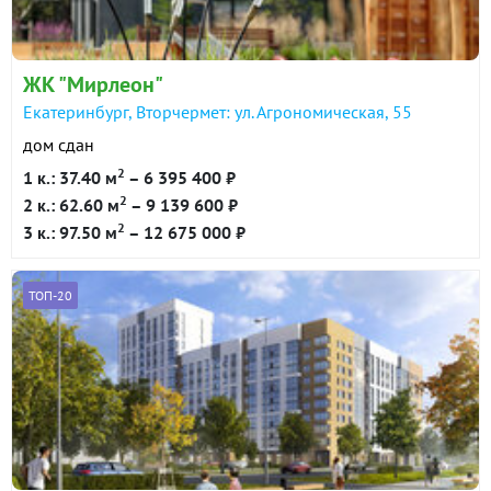
в продаже
82900 ₽/м²
Показать всю историю: 5 предложений →
ЖК "Мирлеон"
Екатеринбург, Вторчермет: ул. Агрономическая, 55
дом сдан
2
1 к.: 37.40 м
– 6 395 400 ₽
2
2 к.: 62.60 м
– 9 139 600 ₽
2
3 к.: 97.50 м
– 12 675 000 ₽
ТОП-20