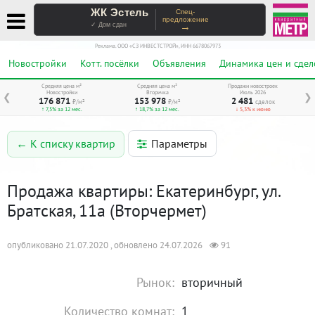
ЖК Эстель
Спец-
предложение
→
✓ Дом сдан
Реклама. ООО «СЗ ИНВЕСТСТРОЙ», ИНН 6678067973
Новостройки
Котт. посёлки
Объявления
Динамика цен и сдел
Средняя цена м²
Средняя цена м²
Продажи новостроек
Новостройки
Вторичка
Июль 2026
❮
❯
176 871
153 978
2 481
₽/м²
₽/м²
сделок
↑ 7,5% за 12 мес.
↑ 18,7% за 12 мес.
↓ 5,3% к июню
Параметры
← К списку квартир
Продажа квартиры: Екатеринбург, ул.
Братская, 11а (Вторчермет)
опубликовано 21.07.2020 , обновлено 24.07.2026
91
Рынок:
вторичный
Количество комнат:
1