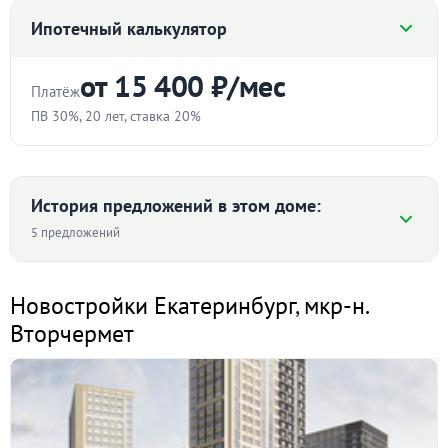
Уютная однокомнатная квартира. Высокий этаж,
Ипотечный калькулятор
ремонт. Удачное расположение дома, детский сад,
школа, магазины.
от 15 400 ₽/мес
Платёж
В шаговой доступности остановки общественного
ПВ 30%, 20 лет, ставка 20%
транспорта. Квартира освобождена. Документы
готовы.
Стоимость квартиры
ID объекта в нашей базе: 11237
₽
История предложений в этом доме:
5 предложений
Первоначальный взнос
Средняя цена ₽/м² по дому
%
Новостройки Екатеринбург
,
мкр-н.
Вторчермет
Срок
87 692
87 079 ₽/м²
лет
54 696
Ставка