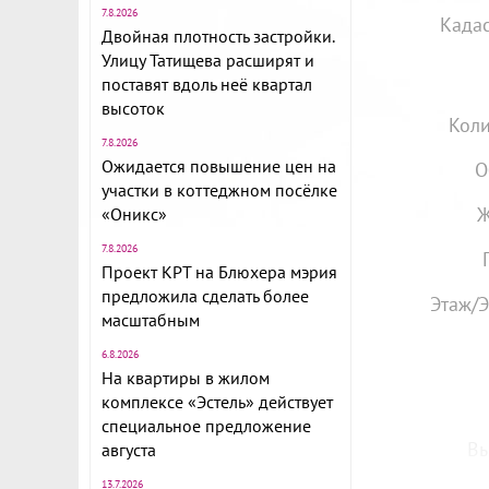
7.8.2026
Када
Двойная плотность застройки.
Улицу Татищева расширят и
поставят вдоль неё квартал
высоток
Коли
7.8.2026
Ожидается повышение цен на
О
участки в коттеджном посёлке
Ж
«Оникс»
7.8.2026
Проект КРТ на Блюхера мэрия
предложила сделать более
Этаж/Э
масштабным
6.8.2026
На квартиры в жилом
комплексе «Эстель» действует
специальное предложение
Вы
августа
13.7.2026