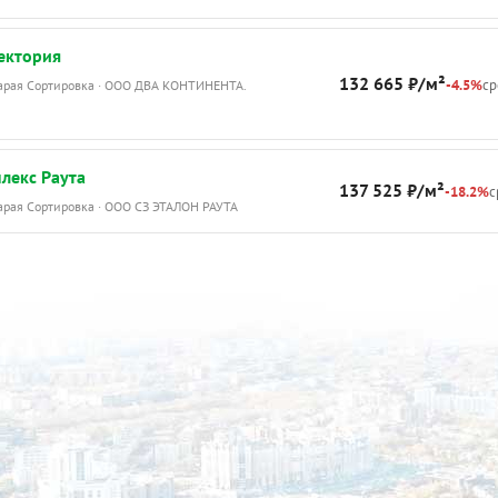
ашей базе №10384392#
ектория
132 665 ₽/м²
-4.5%
ср
тарая Сортировка · ООО ДВА КОНТИНЕНТА.
лекс Раута
137 525 ₽/м²
-18.2%
с
тарая Сортировка · ООО СЗ ЭТАЛОН РАУТА