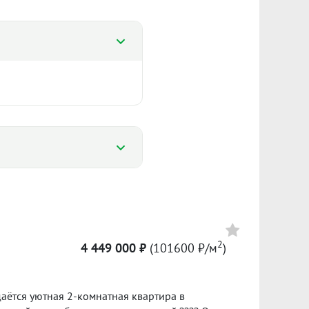
%
%
2
4 449 000 ₽
(101600 ₽/м
)
93 895 ₽/м²
Сумма кредита 1 050 000 ₽
0 142
банке.
ётся уютная 2-комнатная квартира в
л. 2025
II пол. 2025