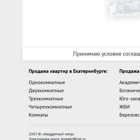
Принимаю условия соглаш
Продажа квартир в Екатеринбурге:
Продажа 
Однокомнатные
Академи
Двухкомнатные
Ботаниче
Трехкомнатные
Юго-зап
Четырехкомнатные
ЖБИ
Комнаты
Березов
2007 © «
Квадратный метр
»
Электронная почта:
kvmetr@list.ru