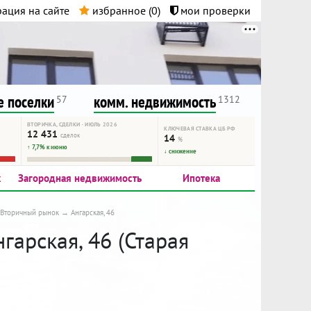
ация на сайте
избранное (
0
)
мои проверки
нта.
и!
 поселки
комм. недвижимость
57
1312
ВТОРИЧКА, СДЕЛКИ · ИЮЛЬ 2026
КЛЮЧЕВАЯ СТАВКА ЦБ РФ
12 431
сделок
14
%
↑ 7,7% к июню
↓ снижение
к
Загородная недвижимость
Ипотека
Вторичный рынок
Ангарская, 46
гарская, 46 (Старая