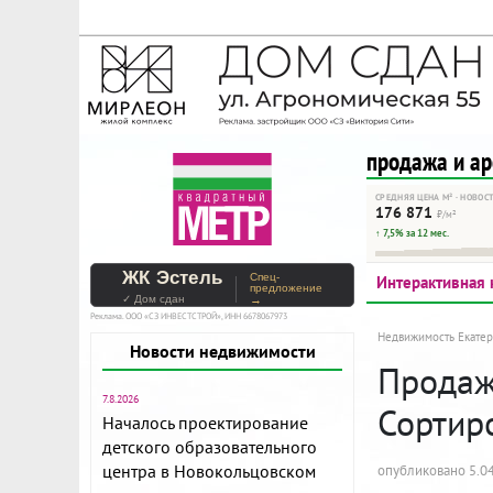
На Метре реклама - тольк
Помогайте независимому ре
продажа и а
СРЕДНЯЯ ЦЕНА М² · НОВОС
176 871
₽/м²
↑ 7,5% за 12 мес.
ЖК Эстель
Спец-
Интерактивная 
предложение
✓ Дом сдан
→
Реклама. ООО «СЗ ИНВЕСТСТРОЙ», ИНН 6678067973
Недвижимость Екатер
Новости недвижимости
Продажа
7.8.2026
Сортир
Началось проектирование
детского образовательного
центра в Новокольцовском
опубликовано 5.04