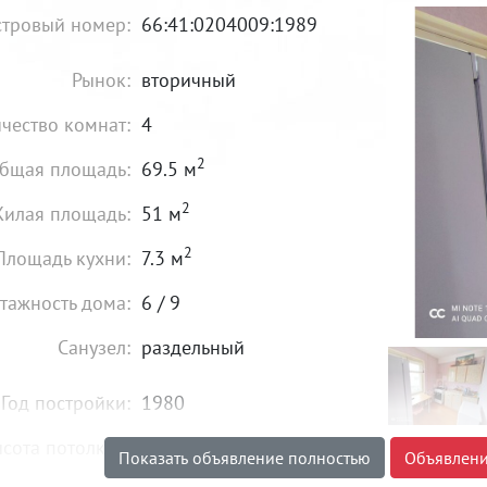
стровый номер:
66:41:0204009:1989
Рынок:
вторичный
чество комнат:
4
2
бщая площадь:
69.5 м
2
илая площадь:
51 м
2
Площадь кухни:
7.3 м
тажность дома:
6 / 9
Санузел:
раздельный
Год постройки:
1980
сота потолков:
от 2,4 м
Показать объявление полностью
Объявлени