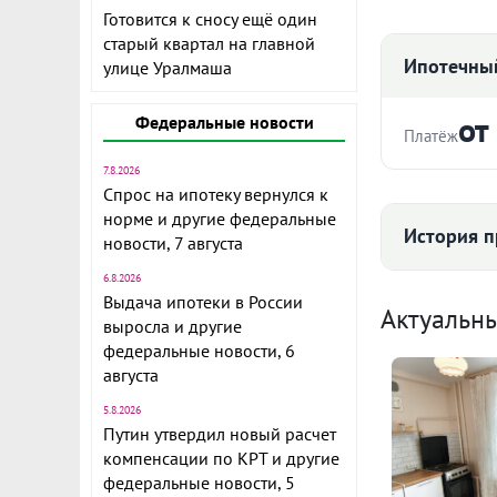
Готовится к сносу ещё один
старый квартал на главной
Ипотечный
улице Уралмаша
от
Федеральные новости
Платёж
7.8.2026
Продается и
Стоимость ква
Спрос на ипотеку вернулся к
комнаты, пл
норме и другие федеральные
История п
новости, 7 августа
РАЙОН:
Железнодоро
6.8.2026
Срок
Выдача ипотеки в России
Средняя цена
Актуальн
ДВОР:
выросла и другие
федеральные новости, 6
- Просторны
августа
парковка.
5.8.2026
Ежемесячны
ДОМ:
Путин утвердил новый расчет
84 
- 1980 г. по
Расчёт по анну
компенсации по КРТ и другие
время года в
федеральные новости, 5
I по