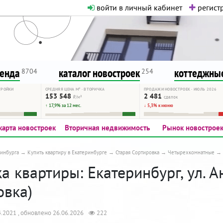
войти в личный кабинет
регистр
о нормальная. Никакого шок-конте
сурсу, как он помогает вам. Удач
ренда
каталог новостроек
коттеджные
8704
254
ТРОЙКИ
СРЕДНЯЯ ЦЕНА М² · ВТОРИЧКА
ПРОДАЖИ НОВОСТРОЕК · ИЮЛЬ 2026
153 548
2 481
₽/м²
сделок
↑ 17,9% за 12 мес.
↓ 5,3% к июню
карта новостроек
Вторичная недвижимость
Рынок новострое
инбурга
Купить квартиру в Екатеринбурге
Старая Сортировка
Четырехкомнатные
 квартиры: Екатеринбург, ул. Ан
овка)
.2021 , обновлено 26.06.2026
222