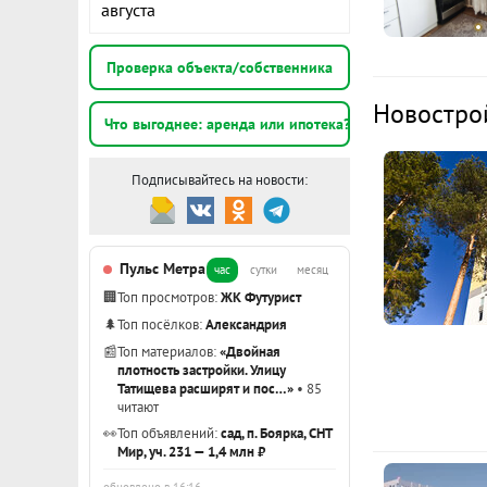
августа
КВАРТИРА:
К
В одной комн
Проверка объекта/собственника
стулья, сдел
3
Новостро
пластиковые
Что выгоднее: аренда или ипотека?
э
Во второй к
Подписывайтесь на новости:
- Кухня 7,3 м
2
- Соседи се
ИНФРАСТРУК
Пульс Метра
час
сутки
месяц
3
- В шаговой 
🏢
Топ просмотров:
ЖК Футурист
э
аптеки
🌲
Топ посёлков:
Александрия
- Школы №12
📰
Топ материалов:
«Двойная
- Детские с
Показать вс
плотность застройки. Улицу
Татищева расширят и пос…»
• 85
- До останов
читают
маршрутов, ч
👀
Топ объявлений:
сад, п. Боярка, СНТ
любой район
Мир, уч. 231 — 1,4 млн ₽