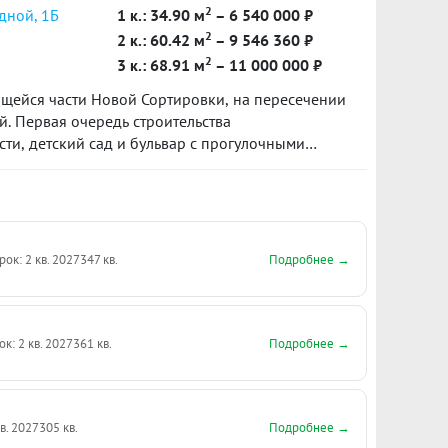
2
дной, 1Б
1 к.: 34.90 м
– 6 540 000 ₽
2
2 к.: 60.42 м
– 9 546 360 ₽
2
3 к.: 68.91 м
– 11 000 000 ₽
щейся части Новой Сортировки, на пересечении
. Первая очередь строительства
ти, детский сад и бульвар с прогулочными
а Пехотинцев получит логичное продолжение в
ы с актуальными общественными
и для отдыха и детских игр.
Подробнее →
рок: 2 кв. 2027
347 кв.
Подробнее →
ок: 2 кв. 2027
361 кв.
Подробнее →
кв. 2027
305 кв.