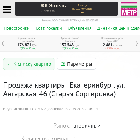
ЖК Эстель
Спец-
предложение
→
✓ Дом сдан
Реклама. ООО «СЗ ИНВЕСТСТРОЙ», ИНН 6678067973
Новостройки
Котт. посёлки
Объявления
Динамика цен и сдел
Средняя цена м²
Средняя цена м²
Продажи новостроек
Новостройки
Вторичка
Июль 2026
❮
❯
176 871
153 548
2 481
₽/м²
₽/м²
сделок
↑ 7,5% за 12 мес.
↑ 17,9% за 12 мес.
↓ 5,3% к июню
Параметры
← К списку квартир
Продажа квартиры: Екатеринбург, ул.
Ангарская, 46 (Старая Сортировка)
опубликовано 1.07.2022 , обновлено 7.08.2026
143
Рынок:
вторичный
Количество комнат:
1