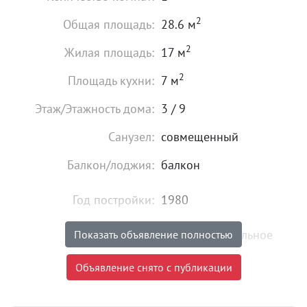
2
Общая площадь:
28.6 м
2
Жилая площадь:
17 м
2
Площадь кухни:
7 м
Этаж/Этажность дома:
3 / 9
Санузел:
совмещенный
Балкон/лоджия:
балкон
Год постройки:
1980
Состояние:
удовлетворительное
Показать объявление полностью
Мебель:
есть
Объявление снято с публикации
2 690 000
₽
Цена: