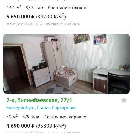
2
43.1 м
9/9 этаж
Состояние: плохое
2
3 650 000 ₽
(84700 ₽/м
)
размещено: 03.08.2026
, обновлено: 3.08.2026
2-к
, Билимбаевская, 27/1
Екатеринбург
,
Старая Сортировка
2
50 м
3/5 этаж
Состояние: хорошее
2
4 690 000 ₽
(93800 ₽/м
)