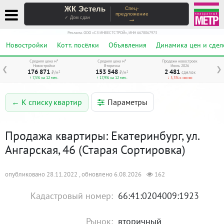
ЖК Эстель
Спец-
предложение
→
✓ Дом сдан
Реклама. ООО «СЗ ИНВЕСТСТРОЙ», ИНН 6678067973
Новостройки
Котт. посёлки
Объявления
Динамика цен и сдел
Средняя цена м²
Средняя цена м²
Продажи новостроек
Новостройки
Вторичка
Июль 2026
❮
❯
176 871
153 548
2 481
₽/м²
₽/м²
сделок
↑ 7,5% за 12 мес.
↑ 17,9% за 12 мес.
↓ 5,3% к июню
Параметры
← К списку квартир
Продажа квартиры: Екатеринбург, ул.
Ангарская, 46 (Старая Сортировка)
опубликовано 28.11.2022 , обновлено 6.08.2026
162
Кадастровый номер:
66:41:0204009:1923
Рынок:
вторичный