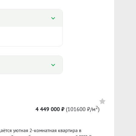
%
%
2
4 449 000 ₽
(101600 ₽/м
)
93 895 ₽/м²
Сумма кредита 2 415 000 ₽
0 142
банке.
ётся уютная 2-комнатная квартира в
л. 2025
II пол. 2025