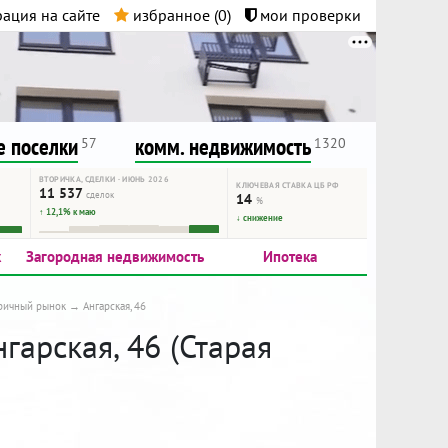
ация на сайте
избранное (
0
)
мои проверки
нта.
и!
 поселки
комм. недвижимость
57
1320
ВТОРИЧКА, СДЕЛКИ · ИЮНЬ 2026
КЛЮЧЕВАЯ СТАВКА ЦБ РФ
11 537
сделок
14
%
↑ 12,1% к маю
↓ снижение
к
Загородная недвижимость
Ипотека
ричный рынок
Ангарская, 46
гарская, 46 (Старая