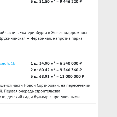
2
3 к.: 81.50 м
– 9 446 220 ₽
й части г. Екатеринбурга в Железнодорожном
 Дружининская – Червонная, напротив парка
2
дной, 1Б
1 к.: 34.90 м
– 6 540 000 ₽
2
2 к.: 60.42 м
– 9 546 360 ₽
2
3 к.: 68.91 м
– 11 000 000 ₽
щейся части Новой Сортировки, на пересечении
. Первая очередь строительства
ти, детский сад и бульвар с прогулочными
а Пехотинцев получит логичное продолжение в
ы с актуальными общественными
и для отдыха и детских игр.