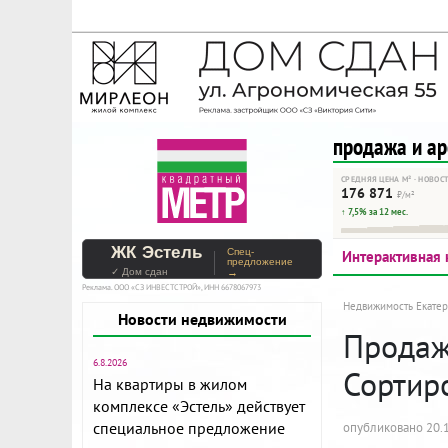
На Метре реклама - тольк
Помогайте независимому ре
продажа и а
СРЕДНЯЯ ЦЕНА М² · НОВОС
176 871
₽/м²
↑ 7,5% за 12 мес.
ЖК Эстель
Спец-
Интерактивная 
предложение
✓ Дом сдан
→
Реклама. ООО «СЗ ИНВЕСТСТРОЙ», ИНН 6678067973
Недвижимость Екатер
Новости недвижимости
Продажа
6.8.2026
Сортир
На квартиры в жилом
комплексе «Эстель» действует
специальное предложение
опубликовано 20.1