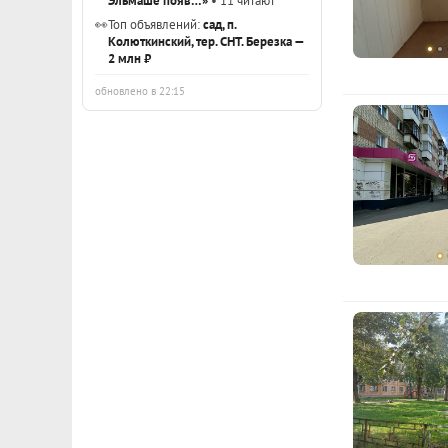
Эльмаше появ…»
• 11 читают
👀
Топ объявлений:
сад, п.
Колюткинский, тер. СНТ. Березка —
2 млн ₽
обновлено в 22:15