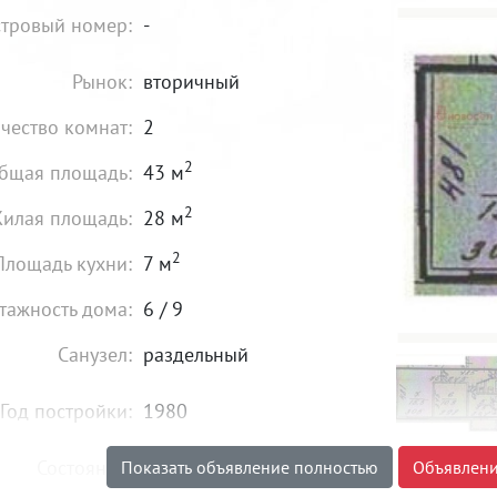
тровый номер:
-
Рынок:
вторичный
чество комнат:
2
2
бщая площадь:
43 м
2
илая площадь:
28 м
2
Площадь кухни:
7 м
тажность дома:
6 / 9
Санузел:
раздельный
Год постройки:
1980
Состояние:
удовлетворительное
Показать объявление полностью
Объявлени