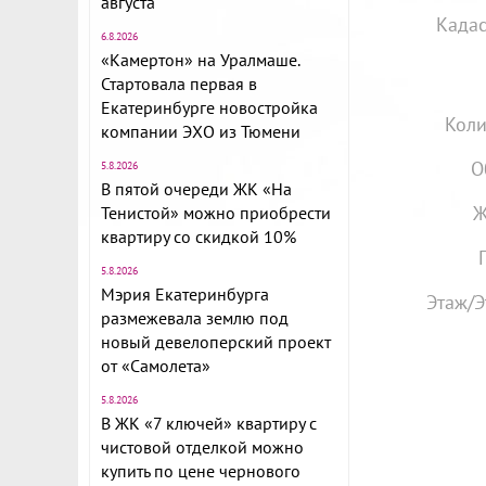
августа
Кадас
6.8.2026
«Камертон» на Уралмаше.
Стартовала первая в
Екатеринбурге новостройка
Коли
компании ЭХО из Тюмени
О
5.8.2026
В пятой очереди ЖК «На
Ж
Тенистой» можно приобрести
квартиру со скидкой 10%
5.8.2026
Мэрия Екатеринбурга
Этаж/Э
размежевала землю под
новый девелоперский проект
от «Самолета»
5.8.2026
В ЖК «7 ключей» квартиру с
чистовой отделкой можно
купить по цене чернового