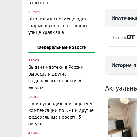
варианта
13.7.2026
Ипотечный
Готовится к сносу ещё один
старый квартал на главной
улице Уралмаша
от
Платёж
Федеральные новости
Стоимость ква
Объект № 149
двухкомнатн
6.8.2026
История п
Выдача ипотеки в России
раздельными 
выросла и другие
оставить вре
Срок
федеральные новости, 6
Квартира в х
Средняя цена
Актуальн
августа
обновлены по
5.8.2026
заехать и жи
Путин утвердил новый расчет
себя, если 
компенсации по КРТ и другие
этаж и хорош
Ежемесячны
федеральные новости, 5
Звоните, при
84 
августа
Расчёт по анну
находиться в
4.8.2026
I по