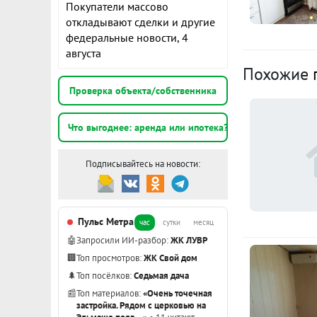
Покупатели массово
Полностью ра
откладывают сделки и другие
взрослых. Тр
К
федеральные новости, 4
можно добра
августа
Если есть св
3
Похожие
возможно пря
э
Проверка объекта/собственника
Помогу с оф
Рассматрива
Что выгоднее: аренда или ипотека?
2
историей и 
Наши клиент
Подписывайтесь на новости:
партнерах с
3
сэкономить В
э
сертификат 
Пульс Метра
час
сутки
месяц
объекту в по
Показать вс
🤖
Запросили ИИ-разбор:
ЖК ЛУВР
🏢
Топ просмотров:
ЖК Свой дом
🌲
Топ посёлков:
Седьмая дача
📰
Топ материалов:
«Очень точечная
застройка. Рядом с церковью на