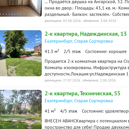
... Продаётся двушка на Ангарской, 52. 
окна во двор.· Площадь: 43,1 кв. м.· Комн
раздельный.· Балкон: застеклён.· Собстве
ремонта — отличная возможность сделать
размещено: 03.08.2026
, обновлено: 3.08.2026
школы, сады, магазины рядом.Цена обс
2-к
квартира
, Надеждинская, 13
торг. Звоните, договоримся! ID объекта 
Екатеринбург
,
Старая Сортировка
2
41.3 м
2/5 этаж
Состояние: хорошее
Продается 2-х комнатная квартира на С
Комнаты изолированы. Инфраструктура 
доступности.Локация:ул.Надеждинская 13
инфраструктурой. В доме: Магнит и Магни
размещено: 27.07.2026
, обновлено: 2.08.2026
Промтовары.Характеристика:метраж - 4
2-к
квартира
, Техническая, 55
потолков - 2.68 мремонт типовойкухонн
стандартное (2 пластиковых стеклопаке
Екатеринбург
,
Старая Сортировка
совмещенныйподъезд чистый, с ремонто
2
41 м
4/5 этаж
Состояние: удовлетвор
домаОтделка:стены - обоипол - линоле
условия:Совершеннолетний собственник,
ВНЕСЕН АВАНСКвартира с потенциалом в
пространство для себя! Продаю двухкомн