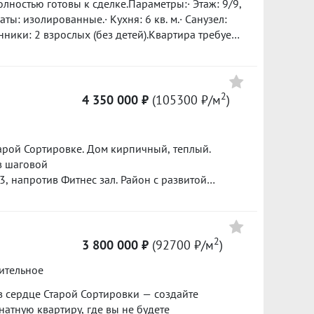
Полностью готовы к сделке.Параметры:· Этаж: 9/9,
аты: изолированные.· Кухня: 6 кв. м.· Санузел:
нники: 2 взрослых (без детей).Квартира требует
 ремонт на свой вкус. Инфраструктура развита:
уждаема. Реальным покупателям — реальный
в нашей базе: 7454
2
4 350 000 ₽
(105300 ₽/м
)
тарой Сортировке. Дом кирпичный, теплый.
в шаговой
, напротив Фитнес зал. Район с развитой
т косметик. Соседи: Бристоль,
1.3 м2 этажизолированная планировкавысота
ый гарнитур остается новому хозяинуостекление
та)кладовка-гардеробнаясанузел
2
3 800 000 ₽
(92700 ₽/м
)
мпарковка - большая напротив
ительное
умпотолок - натяжнойКоммерческие
 обременений нет, квартира освобождена.КУ
 сердце Старой Сортировки — создайте
зима 5700, лето 3700.Готовы к выходу на сделку! ID объекта в нашей базе: 10620
атную квартиру, где вы не будете