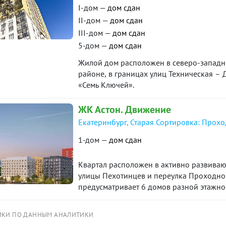
I-дом —
дом сдан
II-дом —
дом сдан
III-дом —
дом сдан
5-дом —
дом сдан
Жилой дом расположен в северо-западно
районе, в границах улиц Техническая –
«Семь Ключей».
ЖК Астон. Движение
Екатеринбург, Старая Сортировка: Прохо
1-дом —
дом сдан
Квартал расположен в активно развиваю
улицы Пехотинцев и переулка Проходной
предусматривает 6 домов разной этажнос
аллеями в окружении зелени. Сама улиц
виде большой торгово-прогулочной зон
ЙКИ ПО ДАННЫМ АНАЛИТИКИ
пространствами, скверами и кафе, местам