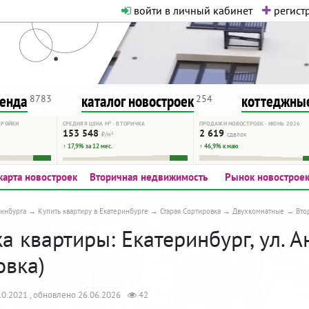
войти в личный кабинет
регистр
о нормальная. Никакого шок-конте
сурсу, как он помогает вам. Удач
ренда
каталог новостроек
коттеджные
8783
254
ТРОЙКИ
СРЕДНЯЯ ЦЕНА М² · ВТОРИЧКА
ПРОДАЖИ НОВОСТРОЕК · ИЮНЬ 2026
153 548
2 619
₽/м²
сделок
↑ 17,9% за 12 мес.
↑ 46,9% к маю
карта новостроек
Вторичная недвижимость
Рынок новострое
инбурга
Купить квартиру в Екатеринбурге
Старая Сортировка
Двухкомнатные
Вто
 квартиры: Екатеринбург, ул. Ан
овка)
0.2021 , обновлено 26.06.2026
42