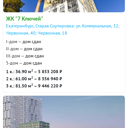
ЖК "7 Ключей"
Екатеринбург, Старая Сортировка: ул. Коммунальная, 32;
Червонная, 40; Червонная, 18
I-дом —
дом сдан
II-дом —
дом сдан
III-дом —
дом сдан
5-дом —
дом сдан
2
1 к.: 36.90 м
– 5 853 208 ₽
2
2 к.: 61.00 м
– 8 356 940 ₽
2
3 к.: 81.50 м
– 9 446 220 ₽