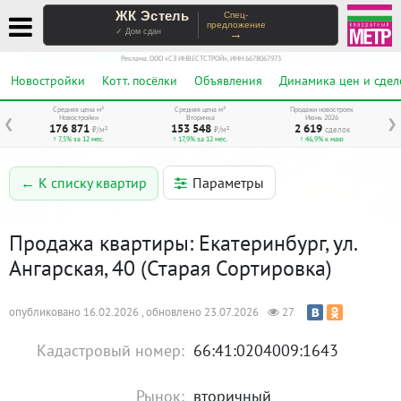
ЖК Эстель
Спец-
предложение
→
✓ Дом сдан
Реклама. ООО «СЗ ИНВЕСТСТРОЙ», ИНН 6678067973
Новостройки
Котт. посёлки
Объявления
Динамика цен и сдел
Средняя цена м²
Средняя цена м²
Продажи новостроек
Новостройки
Вторичка
Июнь 2026
❮
❯
176 871
153 548
2 619
₽/м²
₽/м²
сделок
↑ 7,5% за 12 мес.
↑ 17,9% за 12 мес.
↑ 46,9% к маю
Параметры
← К списку квартир
Продажа квартиры: Екатеринбург, ул.
Ангарская, 40 (Старая Сортировка)
опубликовано 16.02.2026 , обновлено 23.07.2026
27
Кадастровый номер:
66:41:0204009:1643
Рынок:
вторичный