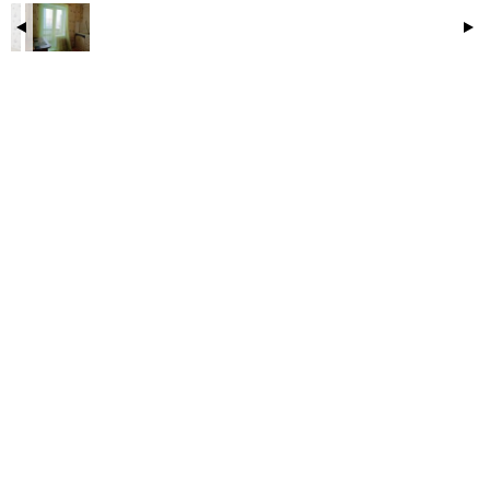
Важным преимуществом данного предложения
является развитая инфраструктура района: в
шаговой доступности находятся школа и детский
сад, а также парк, где можно насладиться
прогулками на свежем воздухе и активным отдыхом.
Этот вариант жилья станет отличным выбором для
тех, кто ценит комфорт, спокойствие и качество
проживания. Ждем вас на просмотр.
Взрослый собственник, без обременений. Чистая
продажа. ***Гарантийный сертификат «Защита
собственности» по данному объекту в подарок***