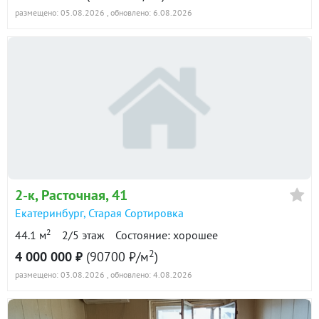
размещено: 05.08.2026
, обновлено: 6.08.2026
2 490 000
90 дн.
в продаже
88900 ₽/м²
4-к квартира · 69 м² · 3/9 этаж
29 ноября 2022
4 200 000
90 дн.
в продаже
60900 ₽/м²
Показать всю историю: 15 предложений →
2-к
, Расточная, 41
Екатеринбург
,
Старая Сортировка
2
44.1 м
2/5 этаж
Состояние: хорошее
2
4 000 000 ₽
(90700 ₽/м
)
размещено: 03.08.2026
, обновлено: 4.08.2026