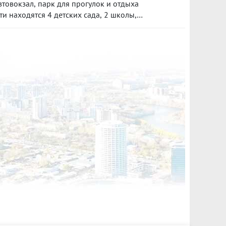
овокзал, пapк для прогулок и отдыха
ти находятся 4 детских сада, 2 школы,
инуты можно дойти до остановок общественного
порте до центральной части города можно за