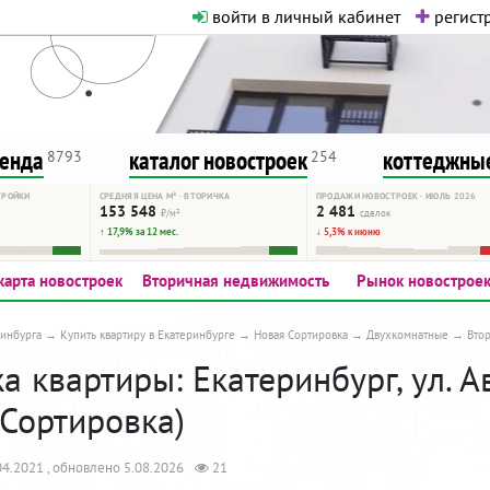
войти в личный кабинет
регистр
о нормальная. Никакого шок-конте
сурсу, как он помогает вам. Удач
ренда
каталог новостроек
коттеджные
8793
254
ТРОЙКИ
СРЕДНЯЯ ЦЕНА М² · ВТОРИЧКА
ПРОДАЖИ НОВОСТРОЕК · ИЮЛЬ 2026
153 548
2 481
₽/м²
сделок
↑ 17,9% за 12 мес.
↓ 5,3% к июню
карта новостроек
Вторичная недвижимость
Рынок новострое
инбурга
Купить квартиру в Екатеринбурге
Новая Сортировка
Двухкомнатные
Вто
 квартиры: Екатеринбург, ул. А
 Сортировка)
4.2021 , обновлено 5.08.2026
21