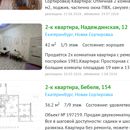
Сортировка) Квартира: Отличная 2 комна
м2, лоджия, частично окна ПВХ, санузел
вартира
ремонта. Хол на две квартиры, дверь за
Снято с публикации
Срок
размещено: 22.06.2026
, обновлено: 29.07.2026
школа и детский сад во дворе, много па
2-к
квартира
, Надеждинская, 12
общественного транспорта 5 минут пешк
-к квартира · 42.4 м² · 5/9
90 дн.
21 мая 2026
развязка. Приходите на просмотр! Торг 
Екатеринбург
,
Новая Сортировка
таж
в продаже
7174
2
42 м
1/5 этаж
Состояние: хорошее
90 дн.
Продаётся 2х комнатная квартира с рем
-к квартира · 42 м² · 3/9 этаж
25 июня 2026
в продаже
постройки 1981.Квартира: Просторная с
большие комнаты площадью 19 квм и 13 
квм.В подарок новому собственнику оста
размещено: 20.03.2026
, обновлено: 1.08.2026
90 дн.
-к квартира · 58 м² · 7/9 этаж
20 августа 2025
Рядом школы, садики. Несколько торгов
в продаже
2-к
квартира
, Бебеля, 154
транспорта - трамваи и автобусы в 5 ми
взрослый собственник. Документы готовы
Екатеринбург
,
Новая Сортировка
ю историю: 24 предложения →
объекта в нашей базе: 12714
2
36.2 м
7/9 этаж
Состояние: удовлетв
Объект № 197259. Продам двухкомнатну
Все в шаговой доступности: садики и шк
развязка. Квартира без ремонта, можете