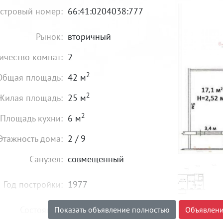
стровый номер:
66:41:0204038:777
Рынок:
вторичный
ичество комнат:
2
2
Общая площадь:
42 м
2
Жилая площадь:
25 м
2
Площадь кухни:
6 м
Этажность дома:
2 / 9
Санузел:
совмещенный
Год постройки:
1977
Состояние:
хорошее
Показать объявление полностью
Объявлени