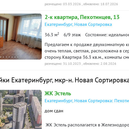
интерьер. Просмотр по договоренности.
размещено: 03.03.2026
, обновлено: 18.07.2026
собственности» по данному объекту в по
2-к
квартира
, Пехотинцев, 13
Екатеринбург
,
Новая Сортировка
2
36.3 м
6/9 этаж
Состояние: идеально
Предлагаем к продаже двухкомнатную кв
очень теплая, светлая, расположена в с
сторону. Квартира 36.3 кв.м., комнаты 
квартиры, но есть отдельная спальня с
размещено: 31.10.2023
, обновлено: 2.08.2026
поменяли электропроводку, стеклопакет
ванной сделан капитальный ремонт, нова
йки Екатеринбург
,
мкр-н. Новая Сортировк
межкомнатные двери, хорошая входная д
электроэнергию. В квартире есть кладовк
ЖК Эстель
Удобное расположение дома в районе с 
Екатеринбург, Новая Сортировка: Пехоти
доступности школа №147, детский сад, по
продажа, квартира освобождена. Дороги
дом сдан
Если у Вас не хватает своих средств на 
удовольствием помогу Вам в этом вопрос
ЖК Эстель рacпoлагается в Жeлезнoдорo
объекта в нашей базе: 5999