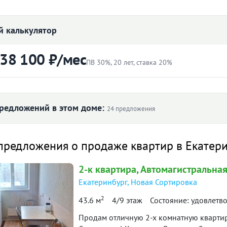
3 200 000
₽
Цена:
 калькулятор
Объявление снято с публикации
 38 100 ₽/мес
ПВ 30%, 20 лет, ставка 20%
0753. Продажа 2-комнатной квартиры на
орошем состоянии, не требует ремонта.
ртиры
Первоначальный взнос
тская площадка, автомобильная парковка.
₽
редложений в этом доме:
24 предложения
раструктура: рядом остановка
о транспорта, магазины, аптеки.
Ставка
аличные. ***Гарантийный сертификат
 ₽/м² по дому
предложения о продаже квартир в Екатер
твенности» по данному объекту в
лет
2-к
квартира
, Автомагистральная
108 154
10
Екатеринбург
,
Новая Сортировка
38 100 ₽
й платёж
353
2
43.6 м
4/9 этаж
Состояние: удовлетв
92 058
91 860
итетной формуле и является ориентировочным. Точную ставку и условия уточняйте в 
Продам отличную 2-х комнатную кварти
ол. 2021
I пол. 2022
II пол. 2022
I пол. 2024
I по