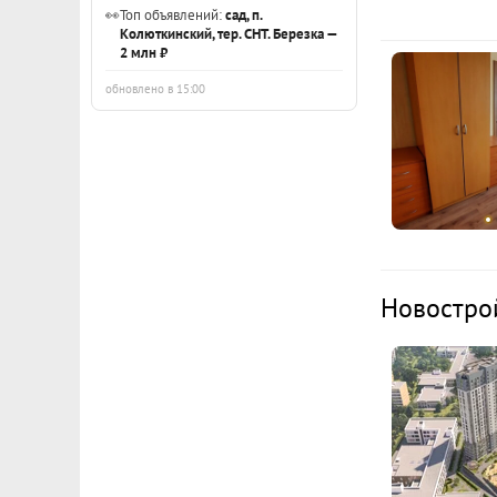
👀
Топ объявлений:
сад, п.
Колюткинский, тер. СНТ. Березка —
2 млн ₽
обновлено в 15:00
Новостро