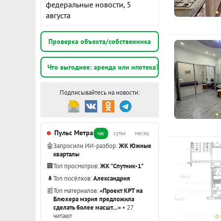
федеральные новости, 5
августа
К
Проверка объекта/собственника
2
э
Что выгоднее: аренда или ипотека?
Подписывайтесь на новости:
2
Пульс Метра
3
час
сутки
месяц
🤖
Запросили ИИ-разбор:
ЖК Южные
кварталы
Показать вс
🏢
Топ просмотров:
ЖК "Спутник-1"
🌲
Топ посёлков:
Александрия
📰
Топ материалов:
«Проект КРТ на
Блюхера мэрия предложила
сделать более масшт…»
• 27
читают