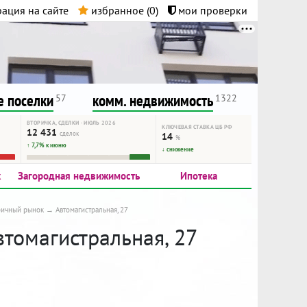
ация на сайте
избранное (
0
)
мои проверки
нта.
и!
 поселки
комм. недвижимость
57
1322
ВТОРИЧКА, СДЕЛКИ · ИЮЛЬ 2026
КЛЮЧЕВАЯ СТАВКА ЦБ РФ
12 431
сделок
14
%
↑ 7,7% к июню
↓ снижение
к
Загородная недвижимость
Ипотека
ричный рынок
Автомагистральная, 27
втомагистральная, 27