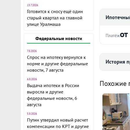
13.7.2026
Готовится к сносу ещё один
Ипотечный
старый квартал на главной
улице Уралмаша
от
Платёж
Объект № 14
Федеральные новости
2 этаже. В х
Стоимость ква
7.8.2026
Во дворе де
Спрос на ипотеку вернулся к
История п
норме и другие федеральные
Развитая инф
новости, 7 августа
общественног
Срок
Продажа за н
6.8.2026
Средняя цена
Похожие
Выдача ипотеки в России
«Защита собс
выросла и другие
подарок***
федеральные новости, 6
августа
Ежемесячны
95 
5.8.2026
Расчёт по анну
Путин утвердил новый расчет
компенсации по КРТ и другие
II п