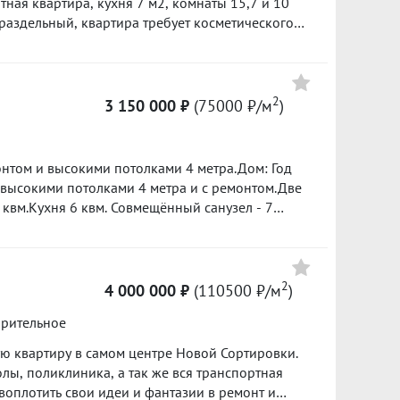
тная квартира, кухня 7 м2, комнаты 15,7 и 10
 раздельный, квартира требует косметического
крывается, соседи порядочные. Инфраструктура:
Цена
рковочных мест, до конечной остановки
ом, рядом ТЦ, магазины, хорошая транспортная
4 550 000
небольшой уместен! ID объекта в нашей базе:
2
3 150 000 ₽
(75000 ₽/м
)
107300 ₽/м²
3 900 000
онтом и высокими потолками 4 метра.Дом: Год
92900 ₽/м²
 высокими потолками 4 метра и с ремонтом.Две
квм.Кухня 6 квм. Совмещённый санузел - 7
ётся вся мебель и техника.Инфраструктура:
5 670 000
ых центров. Аптеки, Больница.Остановки
97800 ₽/м²
нутах ходьбы.Юридическая чистота: Один
 к сделке. Возможна покупка по ипотеке. ID
2
4 000 000 ₽
(110500 ₽/м
)
орительное
ю квартиру в самом центре Новой Сортировки.
олы, поликлиника, а так же вся транспортная
 воплотить свои идеи и фантазии в ремонт и