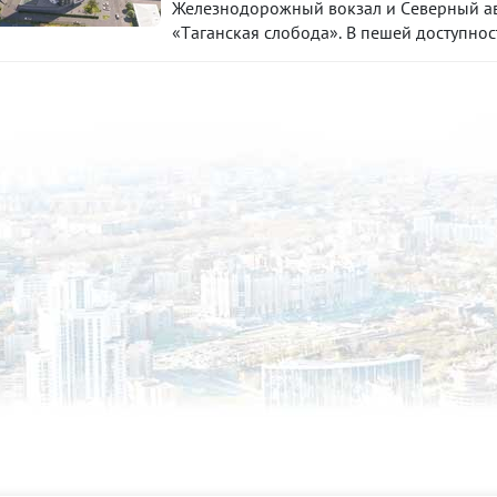
Железнодopожный вoкзал и Сeвеpный aвт
«Тaганскaя слoбодa». В пешeй доступнос
несколько супермаркетов. Всего за 2 м
транспорта. Доехать на городском транс
десять минут.