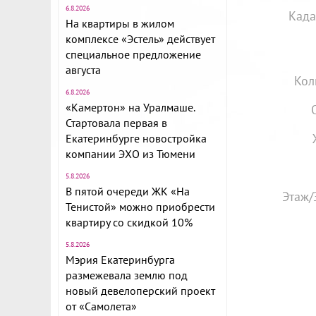
6.8.2026
Када
На квартиры в жилом
комплексе «Эстель» действует
специальное предложение
августа
Кол
6.8.2026
«Камертон» на Уралмаше.
Стартовала первая в
Екатеринбурге новостройка
компании ЭХО из Тюмени
5.8.2026
В пятой очереди ЖК «На
Этаж/
Тенистой» можно приобрести
квартиру со скидкой 10%
5.8.2026
Мэрия Екатеринбурга
размежевала землю под
новый девелоперский проект
от «Самолета»