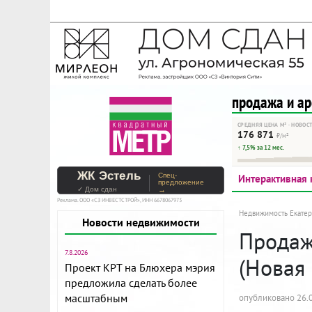
На Метре реклама - тольк
Помогайте независимому ре
продажа и а
СРЕДНЯЯ ЦЕНА М² · НОВОС
176 871
₽/м²
↑ 7,5% за 12 мес.
ЖК Эстель
Спец-
Интерактивная 
предложение
✓ Дом сдан
→
Реклама. ООО «СЗ ИНВЕСТСТРОЙ», ИНН 6678067973
Недвижимость Екатер
Новости недвижимости
Продажа
7.8.2026
(Новая
Проект КРТ на Блюхера мэрия
предложила сделать более
масштабным
опубликовано 26.0