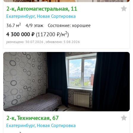
2-к
, Автомагистральная, 11
Екатеринбург
,
Новая Сортировка
2
36.7 м
4/9 этаж
Состояние: хорошее
2
4 300 000 ₽
(117200 ₽/м
)
размещено: 30.07.2026
, обновлено: 5.08.2026
2-к
, Техническая, 67
Екатеринбург
,
Новая Сортировка