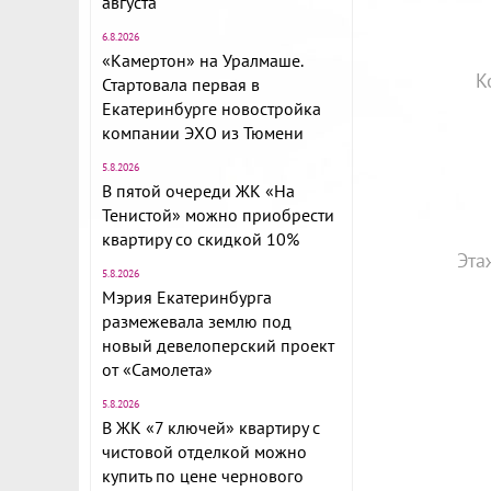
августа
6.8.2026
«Камертон» на Уралмаше.
К
Стартовала первая в
Екатеринбурге новостройка
компании ЭХО из Тюмени
5.8.2026
В пятой очереди ЖК «На
Тенистой» можно приобрести
квартиру со скидкой 10%
Эта
5.8.2026
Мэрия Екатеринбурга
размежевала землю под
новый девелоперский проект
от «Самолета»
5.8.2026
В ЖК «7 ключей» квартиру с
чистовой отделкой можно
купить по цене чернового