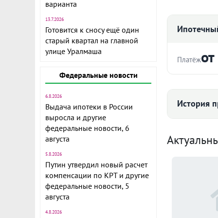
варианта
13.7.2026
Ипотечный
Готовится к сносу ещё один
старый квартал на главной
улице Уралмаша
от
Платёж
Федеральные новости
Стоимость ква
6.8.2026
История п
Продается к
Выдача ипотеки в России
хорошем сост
выросла и другие
Срок
гарнитур, шк
федеральные новости, 6
Средняя цена
Актуальн
августа
который можн
организован
5.8.2026
Путин утвердил новый расчет
Один соверш
компенсации по КРТ и другие
Ежемесячны
105
Ипотека воз
федеральные новости, 5
ID объекта в
августа
Расчёт по анну
4.8.2026
II п