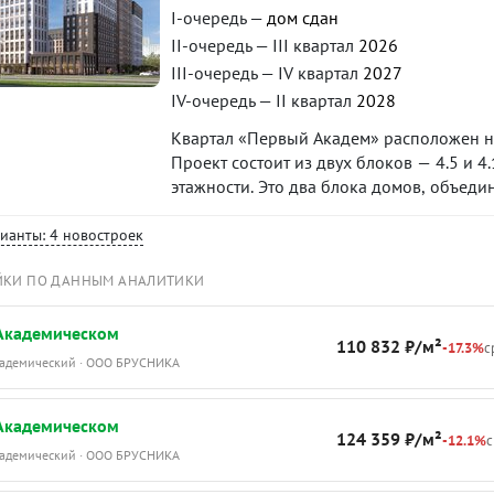
I-очередь —
дом сдан
II-очередь — III квартал
2026
III-очередь — IV квартал
2027
IV-очередь — II квартал
2028
Квартал «Первый Академ» расположен на
Проект состоит из двух блоков — 4.5 и 
этажности. Это два блока домов, объед
предусмотрены благоустроенная придом
коммерческие помещения на первых этаж
рианты: 4 новостроек
квартал 2025 года, блока 4.5 — на I квар
ЙКИ ПО ДАННЫМ АНАЛИТИКИ
 Академическом
110 832 ₽/м²
-17.3%
с
Академический · ООО БРУСНИКА
 Академическом
124 359 ₽/м²
-12.1%
с
Академический · ООО БРУСНИКА