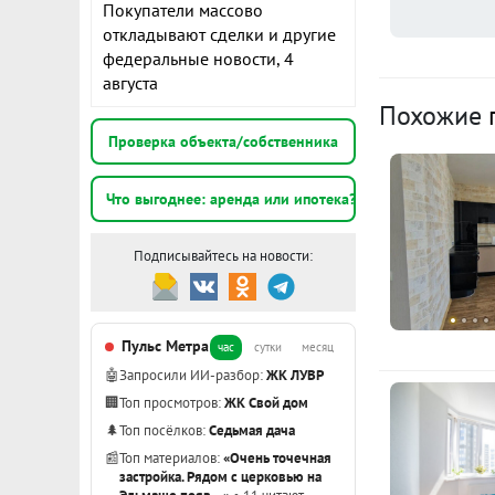
Покупатели массово
откладывают сделки и другие
К
федеральные новости, 4
августа
2
Похожие
э
Проверка объекта/собственника
2
Что выгоднее: аренда или ипотека?
э
Подписывайтесь на новости:
2
э
Пульс Метра
час
сутки
месяц
Показать вс
🤖
Запросили ИИ-разбор:
ЖК ЛУВР
🏢
Топ просмотров:
ЖК Свой дом
🌲
Топ посёлков:
Седьмая дача
📰
Топ материалов:
«Очень точечная
застройка. Рядом с церковью на