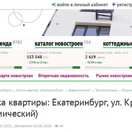
войти в личный кабинет
регистр
о нормальная. Никакого шок-конте
сурсу, как он помогает вам. Удач
ренда
каталог новостроек
коттеджные
8783
254
ТРОЙКИ
СРЕДНЯЯ ЦЕНА М² · ВТОРИЧКА
ПРОДАЖИ НОВОСТРОЕК · ИЮНЬ 2026
153 548
2 619
₽/м²
сделок
↑ 17,9% за 12 мес.
↑ 46,9% к маю
карта новостроек
Вторичная недвижимость
Рынок новострое
инбурга
Купить квартиру в Екатеринбурге
Академический
Трехкомнатные
Втори
 квартиры: Екатеринбург, ул. К
мический)
5.2022 , обновлено 26.06.2026
48