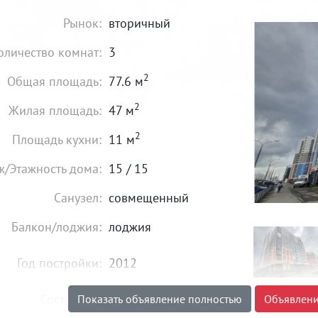
Рынок:
вторичный
оличество комнат:
3
2
Общая площадь:
77.6 м
2
Жилая площадь:
47 м
2
Площадь кухни:
11 м
ж/Этажность дома:
15 / 15
Санузел:
совмещенный
Балкон/лоджия:
лоджия
Год постройки:
2012
Состояние:
идеальное
Показать объявление полностью
Объявлени