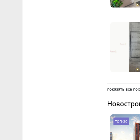
показать все по
Новостро
ТОП-20