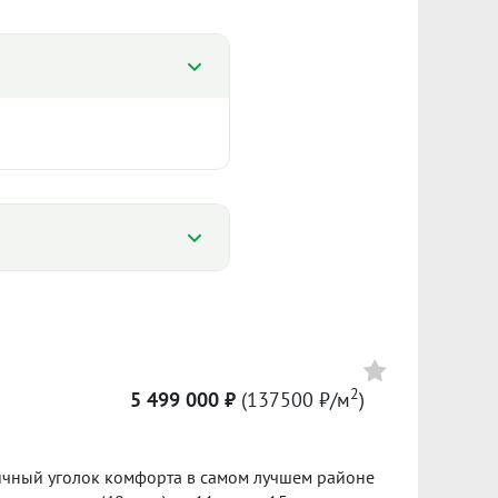
%
%
2 879
2
5 499 000 ₽
(137500 ₽/м
)
Сумма кредита 5 250 000 ₽
98 764 ₽/м²
банке.
личный уголок комфорта в самом лучшем районе
ол. 2025
I пол. 2026