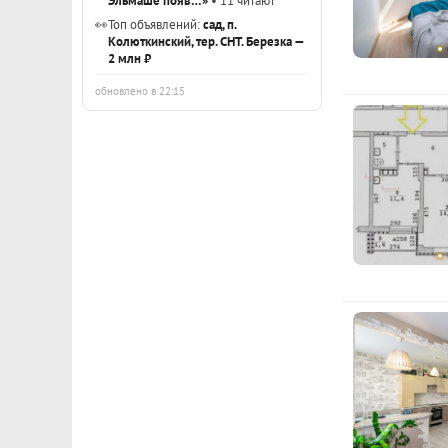
Эльмаше появ…»
• 11 читают
👀
Топ объявлений:
сад, п.
Колюткинский, тер. СНТ. Березка —
2 млн ₽
обновлено в 22:15