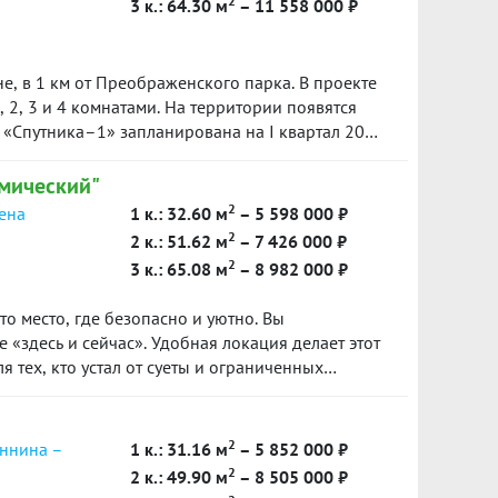
2
3 к.: 64.30 м
– 11 558 000 ₽
е, в 1 км от Преображенского парка. В проекте
, 2, 3 и 4 комнатами. На территории появятся
 «Спутника–1» запланирована на I квартал 2025
мический"
2
сена
1 к.: 32.60 м
– 5 598 000 ₽
2
2 к.: 51.62 м
– 7 426 000 ₽
2
3 к.: 65.08 м
– 8 982 000 ₽
о место, где безопасно и уютно. Вы
 «здесь и сейчас». Удобная локация делает этот
 тех, кто устал от суеты и ограниченных
м, улучшает качество воздуха и создает
ние.
2
еннина –
1 к.: 31.16 м
– 5 852 000 ₽
2
2 к.: 49.90 м
– 8 505 000 ₽