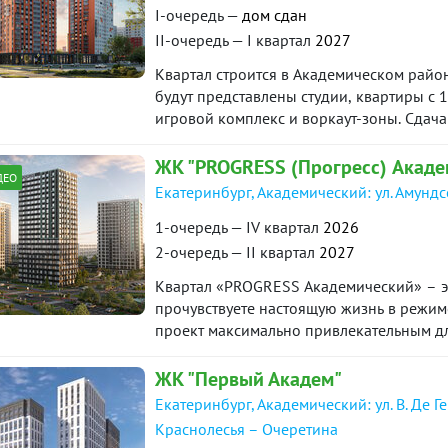
I-очередь —
дом сдан
II-очередь — I квартал
2027
Квартал строится в Академическом район
будут представлены студии, квартиры с 1
игровой комплекс и воркаут-зоны. Сдача
года.
ЖК "PROGRESS (Прогресс) Акаде
ДЕО
Екатеринбург, Академический: ул. Амунд
1-очередь — IV квартал
2026
2-очередь — II квартал
2027
Квартал «PROGRESS Академический» – эт
прочувствуете настоящую жизнь в режиме
проект максимально привлекательным для
пространств. Соседство с лесным массиво
уникальное экологически чистое окруже
ЖК "Первый Академ"
Екатеринбург, Академический: ул. В. Де Г
Краснолесья – Очеретина