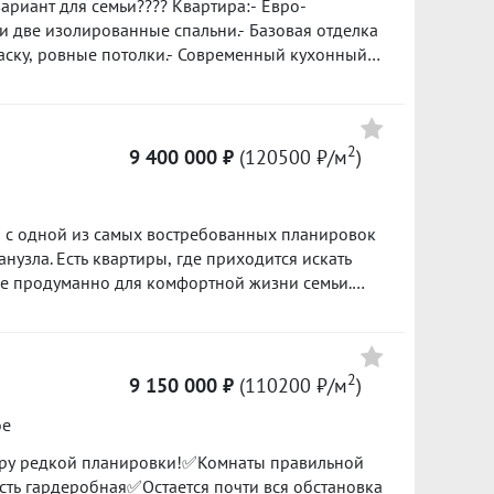
ариант для семьи???? Квартира:- Евро-
49
и две изолированные спальни.- Базовая отделка
раску, ровные потолки.- Современный кухонный
н из самых больших закрытых дворов в Академе с
Детский сад № 45 и школа № 123 в нескольких
юдо и Академия тенниса в 500 метрах.- Лесопарк
ных прогулок на свежем воздухе.????
2
9 400 000 ₽
(120500 ₽/м
)
ие 24/7 во дворе, доме, лифтах.- Закрытая и
 Вместительная гостевая парковка по
сделки. Звоните, договоримся о просмотре. ID
а с одной из самых востребованных планировок
одится искать
уже продуманно для комфортной жизни семьи.
 внимания? Редкая и одна из самых
и изолированные комнаты; -просторная кухня;
; -удобная прихожая с местами для хранения.
. Высокий 14 этаж - больше
2
9 150 000 ₽
(110200 ₽/м
)
городского шума и ощущение простора каждый
ое
в. После покупки не потребуется вкладываться
ру редкой планировки!✅Комнаты правильной
 Мебель и бытовая техника обсуждаются
ь гардеробная✅Остается почти вся обстановка