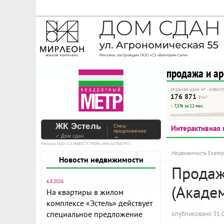
На Метре реклама - тольк
Помогайте независимому ре
продажа и а
СРЕДНЯЯ ЦЕНА М² · НОВОС
176 871
₽/м²
↑ 7,5% за 12 мес.
ЖК Эстель
Спец-
Интерактивная 
предложение
✓ Дом сдан
→
Реклама. ООО «СЗ ИНВЕСТСТРОЙ», ИНН 6678067973
Недвижимость Екатер
Новости недвижимости
Продажа
6.8.2026
(Акаде
На квартиры в жилом
комплексе «Эстель» действует
специальное предложение
опубликовано 31.0