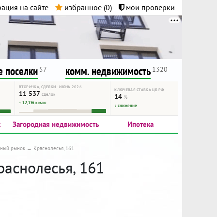
ация на сайте
избранное (
0
)
мои проверки
нта.
и!
 поселки
комм. недвижимость
57
1320
ВТОРИЧКА, СДЕЛКИ · ИЮНЬ 2026
КЛЮЧЕВАЯ СТАВКА ЦБ РФ
11 537
сделок
14
%
↑ 12,1% к маю
↓ снижение
к
Загородная недвижимость
Ипотека
чный рынок
Краснолесья, 161
раснолесья, 161