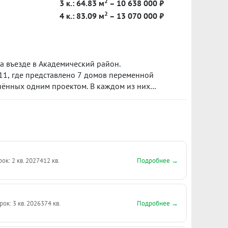
2
3 к.: 64.83 м
– 10 638 000 ₽
2
4 к.: 83.09 м
– 13 070 000 ₽
 въезде в Академический район.
4.11, где представлено 7 домов переменной
инённых одним проектом. В каждом из них
овая территория, подземный паркинг и
ах. Срок сдачи блока 4.11 запланирован на I
тал 2026 года.
Подробнее →
рок: 2 кв. 2027
412 кв.
Подробнее →
рок: 3 кв. 2026
374 кв.