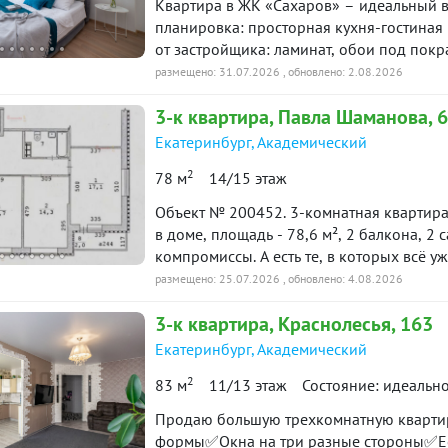
Квартира в ЖК «Сахаров» – идеальный в
них линии. ID объекта в нашей базе: 174
планировка: просторная кухня-гостиная 
от застройщика: ламинат, обои под пок
гарнитур.???? Для семьи с детьми:- Оди
размещено: 31.07.2026
, обновлено: 2.08.2026
игровыми и спортивными площадками.- 
3-к
квартира
, Павла Шаманова, 6
шагах от дома.- Спорт рядом: Дворец Дз
5 га и будущая набережная – для неспеш
Екатеринбург
,
Академический
Безопасность и комфорт:- Видеонаблюден
2
78 м
14/15 этаж
охраняемая парковка для жильцов дома.-
периметру.???? Передадим ключи в день 
Объект № 200452. 3-комнатная квартир
объекта в нашей базе: 258
в доме, площадь - 78,6 м², 2 балкона, 2 санузла. Есть квартиры, где прих
компромиссы. А есть те, в которых всё 
Почему эта квартира заслуживает вашего
размещено: 25.07.2026
, обновлено: 4.08.2026
востребованных планировок в доме: -тр
3-к
квартира
, Краснолесья, 163
-два полноценных санузла; -два балкона
Каждый квадратный метр здесь работает на комфорт семьи
Екатеринбург
,
Академический
света, красивые виды из окон, меньше 
2
83 м
11/13 этаж
Состояние: идеальн
день. Качественный ремонт: квартира в отличном состоянии, выполнена с
использованием качественных материало
Продаю большую трехкомнатную кварти
в ремонт — можно сразу заехать и жить.
формы✅Окна на три разные стороны✅Ест