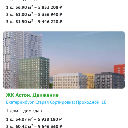
2
1 к.: 36.90 м
– 5 853 208 ₽
2
2 к.: 61.00 м
– 8 356 940 ₽
2
3 к.: 81.50 м
– 9 446 220 ₽
ЖК Астон. Движение
Екатеринбург, Старая Сортировка: Проходной, 1Б
1-дом —
дом сдан
2
1 к.: 34.07 м
– 5 928 180 ₽
2
2 к.: 60.42 м
– 9 546 360 ₽