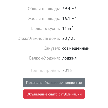
2
Общая площадь:
39.4 м
2
Жилая площадь:
16.1 м
2
Площадь кухни:
11 м
Этаж/Этажность дома:
20 / 25
Санузел:
совмещенный
Балкон/лоджия:
лоджия
Год постройки:
2016
Состояние:
идеальное
Показать объявление полностью
Мебель:
есть
Объявление снято с публикации
4 500 000
₽
Цена: