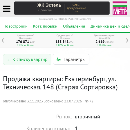
ЖК Эстель
Спец-
предложение
→
✓ Дом сдан
Реклама. ООО «СЗ ИНВЕСТСТРОЙ», ИНН 6678067973
Новостройки
Котт. посёлки
Объявления
Динамика цен и сдел
Средняя цена м²
Средняя цена м²
Продажи новостроек
Новостройки
Вторичка
Июнь 2026
❮
❯
176 871
153 548
2 619
₽/м²
₽/м²
сделок
↑ 7,5% за 12 мес.
↑ 17,9% за 12 мес.
↑ 46,9% к маю
Параметры
← К списку квартир
Продажа квартиры: Екатеринбург, ул.
Техническая, 148 (Старая Сортировка)
опубликовано 3.11.2023 , обновлено 23.07.2026
72
Рынок:
вторичный
Количество комнат:
1