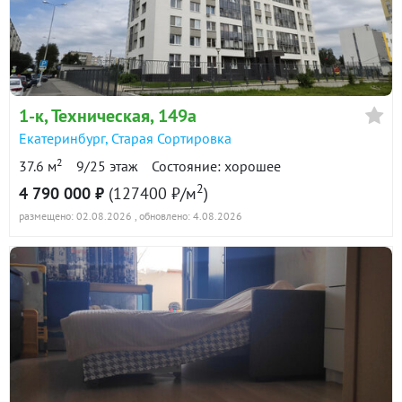
в продаже
124100 ₽/м²
Показать всю историю: 30 предложений →
1-к
, Техническая, 149а
Екатеринбург
,
Старая Сортировка
2
37.6 м
9/25 этаж
Состояние: хорошее
2
4 790 000 ₽
(127400 ₽/м
)
размещено: 02.08.2026
, обновлено: 4.08.2026