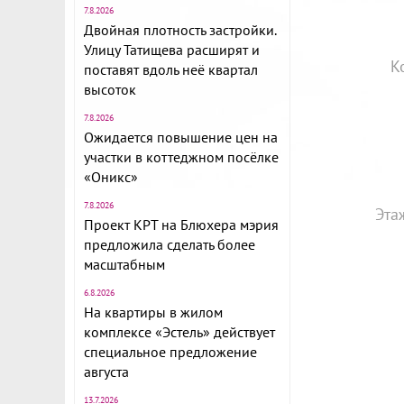
7.8.2026
Двойная плотность застройки.
Улицу Татищева расширят и
К
поставят вдоль неё квартал
высоток
7.8.2026
Ожидается повышение цен на
участки в коттеджном посёлке
«Оникс»
7.8.2026
Эта
Проект КРТ на Блюхера мэрия
предложила сделать более
масштабным
6.8.2026
На квартиры в жилом
комплексе «Эстель» действует
специальное предложение
августа
13.7.2026