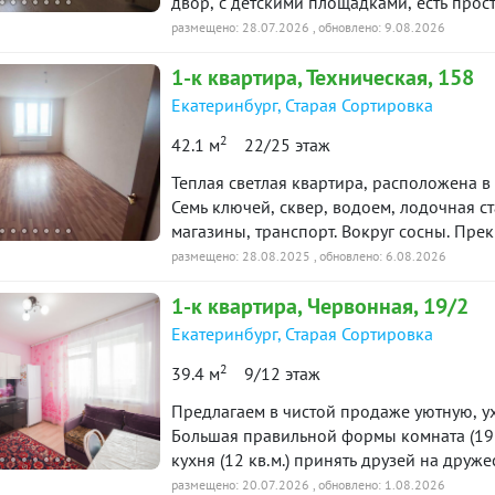
двор, с детскими площадками, есть прос
председателем. Грузовой лифт. Квартира
размещено: 28.07.2026
, обновлено: 9.08.2026
момент вывозят вещи, один (совершенно
1-к
квартира
, Техническая, 158
иных задолженностей. Без МСК. Более 5 л
теплая, просит ремонт, так как ремонт 
Екатеринбург
,
Старая Сортировка
из окна, на визовский пруд и зеленые дв
2
42.1 м
22/25 этаж
некоторая мебель.Чистая продажа ТОРГ. 
нашей базе: 6817
Теплая светлая квартира, расположена в
Семь ключей, сквер, водоем, лодочная станция, лыжная база, спорткомпле
магазины, транспорт. Вокруг сосны. Пре
своя охрана прямо в доме. Без обремен
размещено: 28.08.2025
, обновлено: 6.08.2026
1-к
квартира
, Червонная, 19/2
Екатеринбург
,
Старая Сортировка
2
39.4 м
9/12 этаж
Предлагаем в чистой продаже уютную, у
Большая правильной формы комната (19 к
кухня (12 кв.м.) принять друзей на друж
юг и это потрясающие закаты с видом н
размещено: 20.07.2026
, обновлено: 1.08.2026