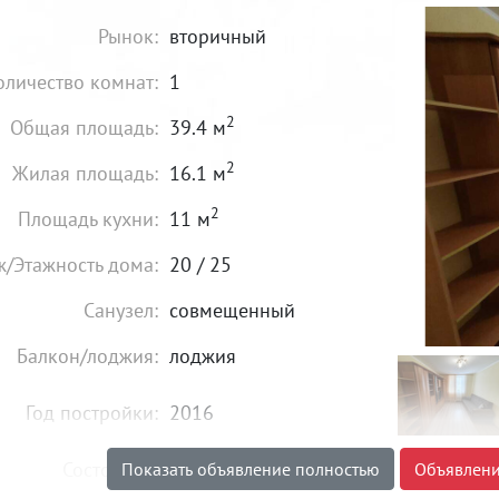
Рынок:
вторичный
оличество комнат:
1
2
Общая площадь:
39.4 м
2
Жилая площадь:
16.1 м
2
Площадь кухни:
11 м
ж/Этажность дома:
20 / 25
Санузел:
совмещенный
Балкон/лоджия:
лоджия
Год постройки:
2016
Состояние:
идеальное
Показать объявление полностью
Объявлени