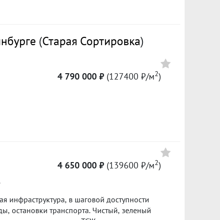
Цена
инбурге
(
Старая Сортировка
)
3 900 000
114700 ₽/м²
2
4 790 000 ₽
(127400 ₽/м
)
3 800 000
111100 ₽/м²
3 600 000
124100 ₽/м²
2
4 650 000 ₽
(139600 ₽/м
)
е
ая инфраструктура, в шаговой доступности
ы, остановки транспорта. Чистый, зеленый