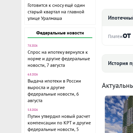
Готовится к сносу ещё один
старый квартал на главной
Ипотечный
улице Уралмаша
от
Федеральные новости
Платёж
7.8.2026
Стоимость ква
Отличная ви
Спрос на ипотеку вернулся к
микрорайоне
норме и другие федеральные
История п
новости, 7 августа
теплый, зак
охрана. Инфр
6.8.2026
Срок
пешей досту
Выдача ипотеки в России
Средняя цена
Актуальн
выросла и другие
современному
федеральные новости, 6
садиков и п
августа
спортивного
5.8.2026
Ежемесячны
Кухня - cтолo
Путин утвердил новый расчет
101
совмещенный
Расчёт по анну
компенсации по КРТ и другие
федеральные новости, 5
5,9 кв. м., и
I по