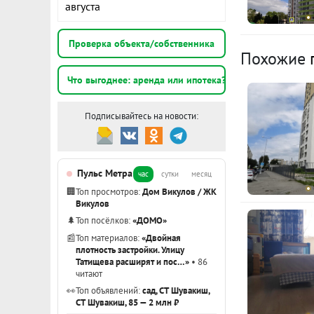
августа
хороший кос
можем остави
К
Проверка объекта/собственника
Похожие
Автостоянка 
возможна.
с
Что выгоднее: аренда или ипотека?
На все вопро
Подписывайтесь на новости:
ID объекта в
1
э
Подробнее 
Пульс Метра
час
сутки
месяц
1
🏢
Топ просмотров:
Дом Викулов / ЖК
э
Викулов
🌲
Топ посёлков:
«ДОМО»
Показать вс
📰
Топ материалов:
«Двойная
плотность застройки. Улицу
Татищева расширят и пос…»
• 86
читают
👀
Топ объявлений:
сад, СТ Шувакиш,
СТ Шувакиш, 85 — 2 млн ₽