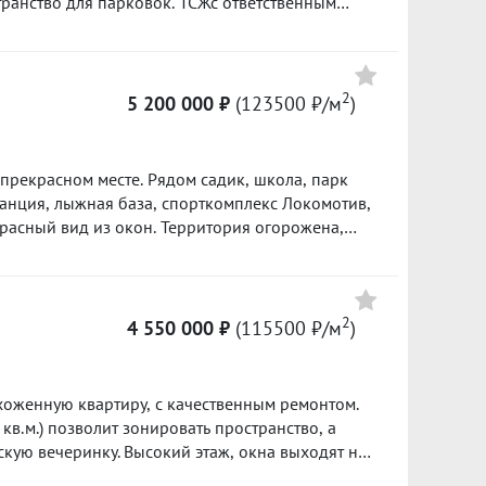
транство для парковок. ТСЖс ответственным
 освобождена, никто не проживает, на данный
летний) собственник, без ипотечных хвостов и
ет в собственности. Квартира, солнечная,
от застройщика.Окна выход на Ю-В, хороший вид
2
5 200 000 ₽
(123500 ₽/м
)
оры. В квартире остается кухонный гарнитур и
Просмотры по договоренности. ID объекта в
 прекрасном месте. Рядом садик, школа, парк
кс Локомотив,
красный вид из окон. Территория огорожена,
ений. Квартира освобождена, чистая продажа.
2
4 550 000 ₽
(115500 ₽/м
)
хоженную квартиру, с качественным ремонтом.
в.м.) позволит зонировать пространство, а
ескую вечеринку. Высокий этаж, окна выходят на
а пруд. На придомовой территории всегда можно