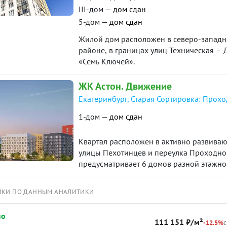
III-дом —
дом сдан
5-дом —
дом сдан
Жилой дом расположен в северо-западно
районе, в границах улиц Техническая –
«Семь Ключей».
ЖК Астон. Движение
Екатеринбург, Старая Сортировка: Прохо
1-дом —
дом сдан
Квартал расположен в активно развиваю
улицы Пехотинцев и переулка Проходной
предусматривает 6 домов разной этажнос
аллеями в окружении зелени. Сама улиц
виде большой торгово-прогулочной зон
ЙКИ ПО ДАННЫМ АНАЛИТИКИ
пространствами, скверами и кафе, местам
по
111 151 ₽/м²
-12.5%
с