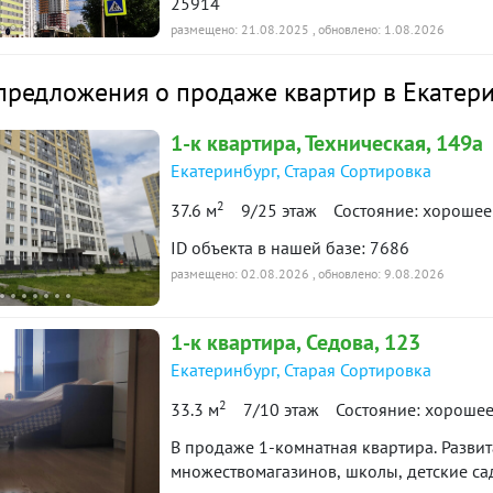
25914
метический ремонт. Новому собственнику
размещено: 21.08.2025
, обновлено: 1.08.2026
ть мебель и технику, по договоренности.
вартира
Снято с публикации
Срок
предложения о продаже квартир в Екатер
за дoмом. Документы готовы. Ипотека
90 дн.
тудия · 34 м² · 26/26 этаж
26 декабря 2025
в продаже
1-к
квартира
, Техническая, 149а
сы отвечу по телефону.
Екатеринбург
,
Старая Сортировка
 нашей базе: 1081
-к квартира · 34.2 м² · 25/26
90 дн.
2
37.6 м
30 июля 2025
9/25 этаж
Состояние: хорошее
таж
в продаже
о
ID объекта в нашей базе: 7686
размещено: 02.08.2026
, обновлено: 9.08.2026
-к квартира · 29 м² · 7/26
90 дн.
3 сентября 2025
таж
в продаже
1-к
квартира
, Седова, 123
Екатеринбург
,
Старая Сортировка
ю историю: 30 предложений →
2
33.3 м
7/10 этаж
Состояние: хороше
В продаже 1-комнатная квартира. Развит
множествомагазинов, школы, детские сад