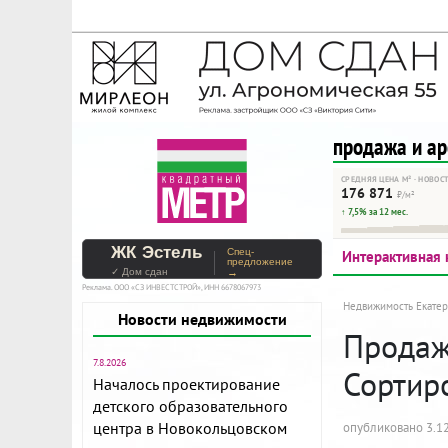
На Метре реклама - тольк
Помогайте независимому ре
продажа и а
СРЕДНЯЯ ЦЕНА М² · НОВОС
176 871
₽/м²
↑ 7,5% за 12 мес.
ЖК Эстель
Спец-
Интерактивная 
предложение
✓ Дом сдан
→
Реклама. ООО «СЗ ИНВЕСТСТРОЙ», ИНН 6678067973
Недвижимость Екатер
Новости недвижимости
Продажа
7.8.2026
Сортир
Началось проектирование
детского образовательного
центра в Новокольцовском
опубликовано 3.12