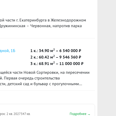
й части г. Екатеринбурга в Железнодорожном
 Дружининская – Червонная, напротив парка
2
дной, 1Б
1 к.: 34.90 м
– 6 540 000 ₽
2
2 к.: 60.42 м
– 9 546 360 ₽
2
3 к.: 68.91 м
– 11 000 000 ₽
щейся части Новой Сортировки, на пересечении
. Первая очередь строительства
ти, детский сад и бульвар с прогулочными
а Пехотинцев получит логичное продолжение в
ы с актуальными общественными
и для отдыха и детских игр.
Подробнее →
рок: 2 кв. 2027
347 кв.