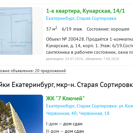
найти место для своего авто. Юридическ
1-к
квартира
, Кунарская, 14/1
маткапитал не использован, продается не в браке. Инфраструктура
пункты выдачи заказов, фитнес-клуб, ск
Екатеринбург
,
Старая Сортировка
и парк-стадион «Локомотив», Для малыш
2
37 м
6/19 этаж
Состояние: хорошее
школьников две школы №129, чуть подал
что нужно для размеренного проживани
Объект № 200428. Продаётся 1-комнатная квар
спокойствия. Одним словом продаем уют
Кунарская, д. 14, корп. 1. Этаж: 6/19.С
объект. Отдельно можно приобрести - к
сантехника в рабочем состоянии, окна п
большая кровать, вместительный шкаф в
— рядом магазины, остановки обществен
размещено: 24.07.2026
, обновлено: 7.08.2026
Оформление ипотеки на этот дом для вас
основные магистрали. Тихий двор. Звони
Недвижимости гарантирует юридическую
хожие объявления: 20 предложений
время! ***Гарантийный сертификат «Защи
подарок***
йки Екатеринбург
,
мкр-н. Старая Сортировк
ЖК "7 Ключей"
Екатеринбург, Старая Сортировка: ул. Ко
Червонная, 40; Червонная, 18
I-дом —
дом сдан
II-дом —
дом сдан