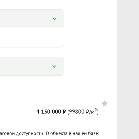
%
%
3 416
2
4 150 000 ₽
(99800 ₽/м
)
109 636 ₽/м²
Сумма кредита 3 094 000 ₽
банке.
аговой доступности ID объекта в нашей базе:
л. 2025
II пол. 2025