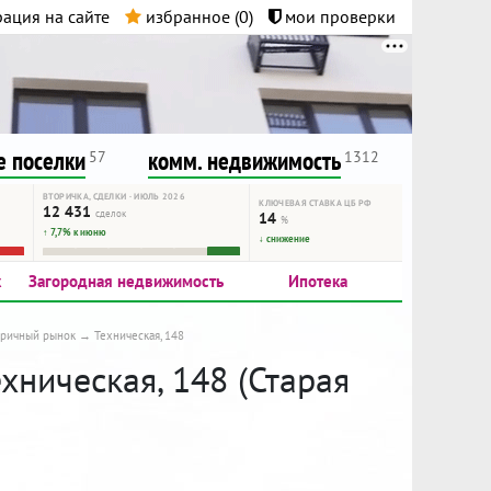
ация на сайте
избранное (
0
)
мои проверки
нта.
и!
 поселки
комм. недвижимость
57
1312
ВТОРИЧКА, СДЕЛКИ · ИЮЛЬ 2026
КЛЮЧЕВАЯ СТАВКА ЦБ РФ
12 431
сделок
14
%
↑ 7,7% к июню
↓ снижение
к
Загородная недвижимость
Ипотека
оричный рынок
Техническая, 148
хническая, 148 (Старая