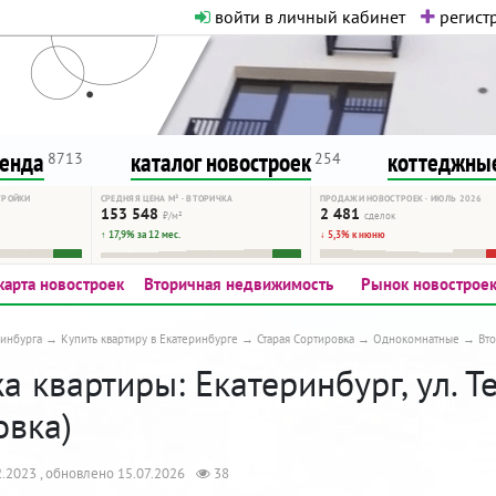
войти в личный кабинет
регистр
о нормальная. Никакого шок-конте
сурсу, как он помогает вам. Удач
ренда
каталог новостроек
коттеджные
8713
254
ТРОЙКИ
СРЕДНЯЯ ЦЕНА М² · ВТОРИЧКА
ПРОДАЖИ НОВОСТРОЕК · ИЮЛЬ 2026
153 548
2 481
₽/м²
сделок
↑ 17,9% за 12 мес.
↓ 5,3% к июню
карта новостроек
Вторичная недвижимость
Рынок новострое
инбурга
Купить квартиру в Екатеринбурге
Старая Сортировка
Однокомнатные
Вт
 квартиры: Екатеринбург, ул. Те
овка)
.2023 , обновлено 15.07.2026
38