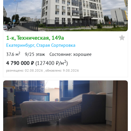
в продаже
124100 ₽/м²
Показать всю историю: 30 предложений →
1-к
, Техническая, 149а
Екатеринбург
,
Старая Сортировка
2
37.6 м
9/25 этаж
Состояние: хорошее
2
4 790 000 ₽
(127400 ₽/м
)
размещено: 02.08.2026
, обновлено: 9.08.2026