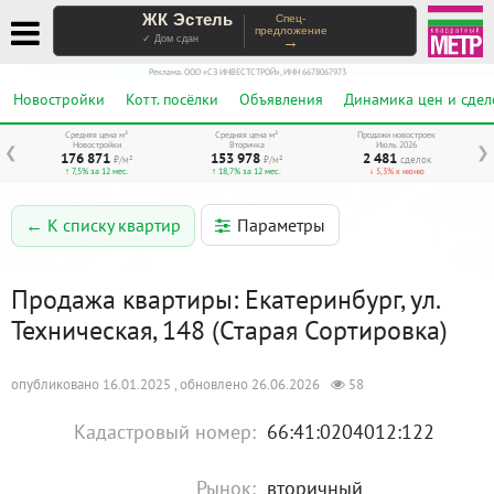
ЖК Эстель
Спец-
предложение
→
✓ Дом сдан
Реклама. ООО «СЗ ИНВЕСТСТРОЙ», ИНН 6678067973
Новостройки
Котт. посёлки
Объявления
Динамика цен и сдел
Средняя цена м²
Средняя цена м²
Продажи новостроек
Новостройки
Вторичка
Июль 2026
❮
❯
176 871
153 978
2 481
₽/м²
₽/м²
сделок
↑ 7,5% за 12 мес.
↑ 18,7% за 12 мес.
↓ 5,3% к июню
Параметры
← К списку квартир
Продажа квартиры: Екатеринбург, ул.
Техническая, 148 (Старая Сортировка)
опубликовано 16.01.2025 , обновлено 26.06.2026
58
Кадастровый номер:
66:41:0204012:122
Рынок:
вторичный